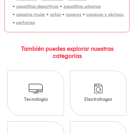
•
zapatillas deportivas
•
zapatillas urbanas
•
zapatos mujer
•
sofas
•
roperos
•
casacas y abrigos
•
perfumes
También puedes explorar nuestras
categorías
Tecnología
Electrohogar