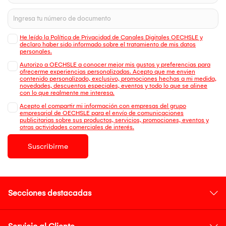
He leído la Política de Privacidad de Canales Digitales OECHSLE y
declaro haber sido informado sobre el tratamiento de mis datos
personales.
Autorizo a OECHSLE a conocer mejor mis gustos y preferencias para
ofrecerme experiencias personalizadas. Acepto que me envien
contenido personalizado, exclusivo, promociones hechas a mi medida,
novedades, descuentos especiales, eventos y todo lo que se alinee
con lo que realmente me interesa.
Acepto el compartir mi información con empresas del grupo
empresarial de OECHSLE para el envío de comunicaciones
publicitarias sobre sus productos, servicios, promociones, eventos y
otras actividades comerciales de interés.
Suscribirme
Secciones destacadas