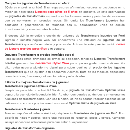
Compra tus juguetes de Transformers en oferta
¿Quieres engreír a tu hijo? Si tu respuesta es afirmativa, nosotros te ayudamos en tu
misión de hallar unos
juguetes para niños de 5 años
en adelante. En esta oportunidad,
los
juguetes de Transformers
inspirados en las famosas series y películas de los carros
que se convierten en grandes robots. Sin duda, los
Transformers juguetes
han
cautivado a generaciones de fanáticos con su combinación única de acción,
transformación y emocionantes batallas.
Si deseas vivir la emoción y acción del universo de
Transformers juguetes en Perú
,
ingresa a nuestra página web. Allí, encontrarás una infinidad de
juguetes de los
Transformers
que están en oferta y promoción. Adicionalmente, puedes incluir
carros
de juguete grandes para niños
a tu compra.
Juguetes Transformers a precios increíbles para ti
Para quienes estén animados de armar su colección, tenemos
juguetes Transformers
baratos
gracias a los
descuentos Cyber Wow
para que no gasten mucho dinero. Por
ello, revisa nuestra plataforma digital para saber cuál es el
precio de los juguetes
Transformers
que se ajustan a tu economía. Además, fíjate en los modelos disponibles,
características, funciones, colores, tamaños y más detalles.
¡Llévate los mejores Transformers de juguetes!
Transformers juguetes Optimus Prime
¡Prepárate para liderar la batalla! Sin duda, el
juguete de Transformers Optimus Prime
captura la esencia del legendario líder Autobot con detalles auténticos y emocionantes
funciones de transformación. Con esa función, los niños podrán recrear escenas de las
películas o crear sus propias aventuras con el
Optimus Prime de juguete en Perú
.
Transformers Bumblebee juguete
Para acompañar al valiente Autobot, adquiere tu
Bumblebee de juguete en Perú
. Para
alegría de niños y adultos, existe una variedad de tamaños, poses y estilos. Asimismo,
incluye accesorios adicionales para aumentar tu experiencia.
Juguetes de Transformers originales