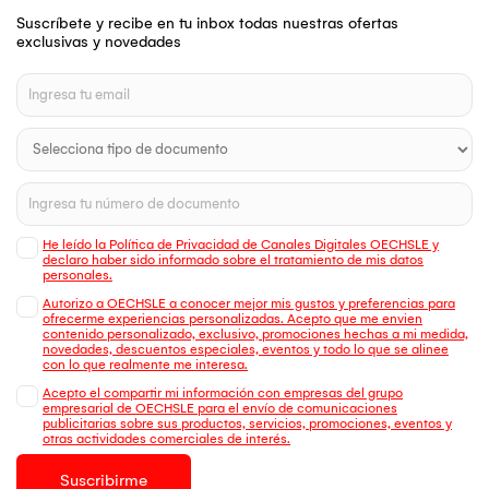
Suscríbete y recibe en tu inbox todas nuestras ofertas
exclusivas y novedades
He leído la Política de Privacidad de Canales Digitales OECHSLE y
declaro haber sido informado sobre el tratamiento de mis datos
personales.
Autorizo a OECHSLE a conocer mejor mis gustos y preferencias para
ofrecerme experiencias personalizadas. Acepto que me envien
contenido personalizado, exclusivo, promociones hechas a mi medida,
novedades, descuentos especiales, eventos y todo lo que se alinee
con lo que realmente me interesa.
Acepto el compartir mi información con empresas del grupo
empresarial de OECHSLE para el envío de comunicaciones
publicitarias sobre sus productos, servicios, promociones, eventos y
otras actividades comerciales de interés.
Suscribirme