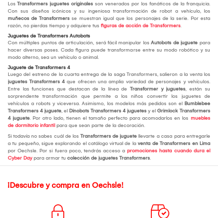
Los
Transformers juguetes originales
son venerados por los fanáticos de la franquicia.
Con sus diseños icónicos y su ingeniosa transformación de robot a vehículo, los
muñecos de Transformers
se muestran igual que los personajes de la serie. Por esta
razón, no pierdas tiempo y adquiere tus
figuras de acción de Transformers
.
Juguetes de Transformers Autobots
Con múltiples puntos de articulación, será fácil manipular los
Autobots de juguete
para
hacer diversas poses. Cada figura puede transformarse entre su modo robótico y su
modo alterno, sea un vehículo o animal.
Juguete de Transformers 4
Luego del estreno de la cuarta entrega de la saga Transformers, salieron a la venta los
juguetes Transformers 4
que ofrecen una amplia variedad de personajes y vehículos.
Entre las funciones que destacan de la línea de
Transformer y juguetes
, están su
sorprendente transformación que permite a los niños convertir los juguetes de
vehículos a robots y viceversa. Asimismo, los modelos más pedidos son el
Bumblebee
Transformers 4 juguete
, el
Dinobots Transformers 4 juguetes
y el
Grimlock Transformers
4 juguete
. Por otro lado, tienen el tamaño perfecto para acomodarlos en los
muebles
de dormitorio infantil
para que sean parte de la decoración.
Si todavía no sabes cuál de los
Transformers de juguete
llevarte a casa para entregarle
a tu pequeño, sigue explorando el catálogo virtual de la
venta de Transformers en Lima
por Oechsle. Por si fuera poco, tendrás acceso a
promociones hasta cuando dura el
Cyber Day
para armar tu
colección de juguetes Transformers
.
¡Descubre y compra en Oechsle!