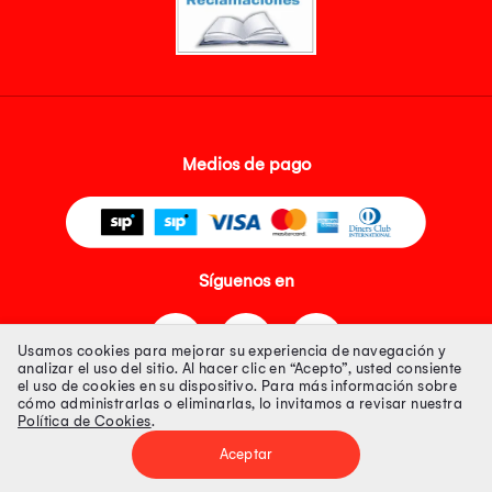
Medios de pago
Síguenos en
Usamos cookies para mejorar su experiencia de navegación y
analizar el uso del sitio. Al hacer clic en “Acepto”, usted consiente
el uso de cookies en su dispositivo. Para más información sobre
cómo administrarlas o eliminarlas, lo invitamos a revisar nuestra
Política de Cookies
.
Tienda 100% Segura
Aceptar
Tiendas Peruanas S.A. R.U.C. Nº 20493020618. Todos los derechos
reservados. Av. Aviación 2405 Piso 3, San Borja