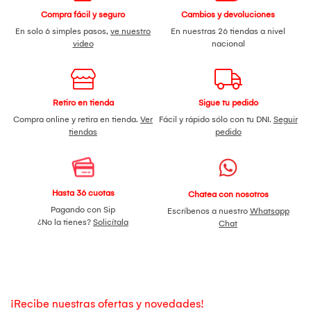
Compra fácil y seguro
Cambios y devoluciones
En solo 6 simples pasos,
ve nuestro
En nuestras 26 tiendas a nivel
video
nacional
Retiro en tienda
Sigue tu pedido
Compra online y retira en tienda.
Ver
Fácil y rápido sólo con tu DNI.
Seguir
tiendas
pedido
Hasta 36 cuotas
Chatea con nosotros
Pagando con Sip
Escríbenos a nuestro
Whatsapp
¿No la tienes?
Solicítala
Chat
¡Recibe nuestras ofertas y novedades!