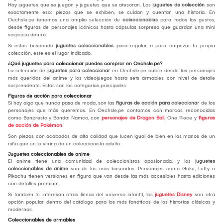
Hay juguetes que se juegan y juguetes que se atesoran. Los
juguetes de colección
son
exactamente eso: piezas que se exhiben, se cuidan y cuentan una historia. En
Oechsle.pe tenemos una amplia selección de
coleccionables
para todos los gustos,
desde figuras de personajes icónicos hasta cápsulas sorpresa que guardan una mini
sorpresa dentro.
Si estás buscando
juguetes coleccionables
para regalar o para empezar tu propia
colección, este es el lugar indicado.
¿Qué juguetes para coleccionar puedes comprar en Oechsle.pe?
La selección de
juguetes para coleccionar
en Oechsle.pe cubre desde los personajes
más queridos del anime y los videojuegos hasta sets armables con nivel de detalle
sorprendente. Estas son las categorías principales:
Figuras de acción para coleccionar
Si hay algo que nunca pasa de moda, son las
figuras de acción para coleccionar
de los
personajes que más queremos. En Oechsle.pe contamos con marcas reconocidas
como Banpresto y Bandai Namco, con
personajes de Dragon Ball
, One Piece y
figuras
de acción de Pokémon
.
Son piezas con acabados de alta calidad que lucen igual de bien en las manos de un
niño que en la vitrina de un coleccionista adulto.
Juguetes coleccionables de anime
El anime tiene una comunidad de coleccionistas apasionada, y los
juguetes
coleccionables de anime
son de los más buscados. Personajes como Goku, Luffy o
Pikachu tienen versiones en figura que van desde las más accesibles hasta ediciones
con detalles premium.
Si también te interesan otras líneas del universo infantil, los
juguetes Disney
son otra
opción popular dentro del catálogo para los más fanáticos de las historias clásicas y
modernas.
Coleccionables de armables