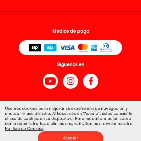
Medios de pago
Síguenos en
Tienda 100% Segura
Usamos cookies para mejorar su experiencia de navegación y
analizar el uso del sitio. Al hacer clic en “Acepto”, usted consiente
el uso de cookies en su dispositivo. Para más información sobre
Tiendas Peruanas S.A. R.U.C. Nº 20493020618. Todos los derechos
cómo administrarlas o eliminarlas, lo invitamos a revisar nuestra
reservados. Av. Aviación 2405 Piso 3, San Borja
Política de Cookies
.
Precios disponibles solo en www.oechsle.pe. Precios online publicados
pueden incluir descuento adicional. Precios sujetos a variaciones sin
Aceptar
previo aviso. Productos sujetos a disponibilidad de stock