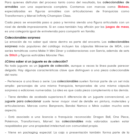
Para quienes disfrutan del proceso tanto como del resultado, los
coleccionables de
armables
son una experiencia completa. Contamos con marcas como
Blokees
,
especializadas en figuras armables con articulaciones de franquicias como
Transformers y Marvel Infinity Champion Class.
Cada pieza se ensambla paso a paso y termina siendo una figura articulada con un
nivel de detalle impresionante. Si en casa también hay afición por los
juegos de mesa
,
es una categoría igual de entretenida para compartir en familia.
Coleccionables sorpresa
La emoción de no saber qué viene dentro es parte del encanto. Los
coleccionables
sorpresa
más populares del catálogo incluyen las cápsulas Miniverse de MGA, con
series temáticas como Make It Mini Diner y colaboraciones con Sanrio, además de sets
de
Stitch
y figuras estirables Monster Flex.
¿Cómo saber si un juguete es de colección?
No todo juguete es un
juguete de colección
, aunque a veces la línea puede parecer
delgada. Hay algunas características clave que distinguen a una pieza coleccionable
del resto:
- Pertenece a una línea o serie: Los
coleccionables
suelen formar parte de un set más
amplio: personajes de una misma franquicia, temporadas de una misma cápsula
sorpresa o ediciones numeradas. La idea es que cada pieza complementa a las demás.
- Tiene detalles de acabado superiores:A diferencia de un juguete convencional, un
j
uguete para coleccionar
suele tener mayor nivel de detalle en pintura, materiales y
articulaciones. Marcas como Banpresto, Bandai Namco o Minix cuidan mucho este
aspecto.
- Está asociado a una licencia o franquicia reconocida: Dragon Ball, One Piece,
Pokémon, Transformers, Marvel: los
coleccionables
más valorados suelen estar
respaldados por una propiedad intelectual con comunidad propia.
- Viene en packaging especial: La caja o presentación también forma parte de la