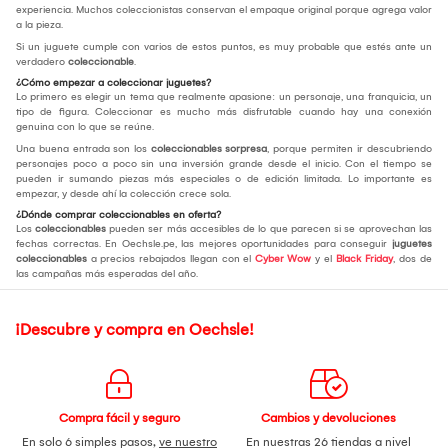
experiencia. Muchos coleccionistas conservan el empaque original porque agrega valor
a la pieza.
Si un juguete cumple con varios de estos puntos, es muy probable que estés ante un
verdadero
coleccionable
.
¿Cómo empezar a coleccionar juguetes?
Lo primero es elegir un tema que realmente apasione: un personaje, una franquicia, un
tipo de figura. Coleccionar es mucho más disfrutable cuando hay una conexión
genuina con lo que se reúne.
Una buena entrada son los
coleccionables sorpresa
, porque permiten ir descubriendo
personajes poco a poco sin una inversión grande desde el inicio. Con el tiempo se
pueden ir sumando piezas más especiales o de edición limitada. Lo importante es
empezar, y desde ahí la colección crece sola.
¿Dónde comprar coleccionables en oferta?
Los
coleccionables
pueden ser más accesibles de lo que parecen si se aprovechan las
fechas correctas. En Oechsle.pe, las mejores oportunidades para conseguir
juguetes
coleccionables
a precios rebajados llegan con el
Cyber Wow
y el
Black Friday
, dos de
las campañas más esperadas del año.
¡Descubre y compra en Oechsle!
Compra fácil y seguro
Cambios y devoluciones
En solo 6 simples pasos,
ve nuestro
En nuestras 26 tiendas a nivel