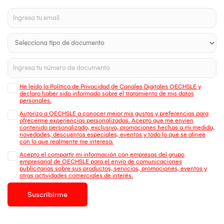
He leído la Política de Privacidad de Canales Digitales OECHSLE y
declaro haber sido informado sobre el tratamiento de mis datos
personales.
Autorizo a OECHSLE a conocer mejor mis gustos y preferencias para
ofrecerme experiencias personalizadas. Acepto que me envien
contenido personalizado, exclusivo, promociones hechas a mi medida,
novedades, descuentos especiales, eventos y todo lo que se alinee
con lo que realmente me interesa.
Acepto el compartir mi información con empresas del grupo
empresarial de OECHSLE para el envío de comunicaciones
publicitarias sobre sus productos, servicios, promociones, eventos y
otras actividades comerciales de interés.
Suscribirme