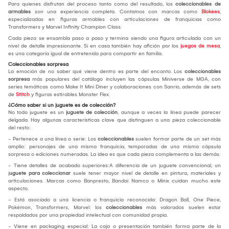
Para quienes disfrutan del proceso tanto como del resultado, los
coleccionables de
armables
son una experiencia completa. Contamos con marcas como
Blokees
,
especializadas en figuras armables con articulaciones de franquicias como
Transformers y Marvel Infinity Champion Class.
Cada pieza se ensambla paso a paso y termina siendo una figura articulada con un
nivel de detalle impresionante. Si en casa también hay afición por los
juegos de mesa
,
es una categoría igual de entretenida para compartir en familia.
Coleccionables sorpresa
La emoción de no saber qué viene dentro es parte del encanto. Los
coleccionables
sorpresa
más populares del catálogo incluyen las cápsulas Miniverse de MGA, con
series temáticas como Make It Mini Diner y colaboraciones con Sanrio, además de sets
de
Stitch
y figuras estirables Monster Flex.
¿Cómo saber si un juguete es de colección?
No todo juguete es un
juguete de colección
, aunque a veces la línea puede parecer
delgada. Hay algunas características clave que distinguen a una pieza coleccionable
del resto:
- Pertenece a una línea o serie: Los
coleccionables
suelen formar parte de un set más
amplio: personajes de una misma franquicia, temporadas de una misma cápsula
sorpresa o ediciones numeradas. La idea es que cada pieza complementa a las demás.
- Tiene detalles de acabado superiores:A diferencia de un juguete convencional, un
j
uguete para coleccionar
suele tener mayor nivel de detalle en pintura, materiales y
articulaciones. Marcas como Banpresto, Bandai Namco o Minix cuidan mucho este
aspecto.
- Está asociado a una licencia o franquicia reconocida: Dragon Ball, One Piece,
Pokémon, Transformers, Marvel: los
coleccionables
más valorados suelen estar
respaldados por una propiedad intelectual con comunidad propia.
- Viene en packaging especial: La caja o presentación también forma parte de la