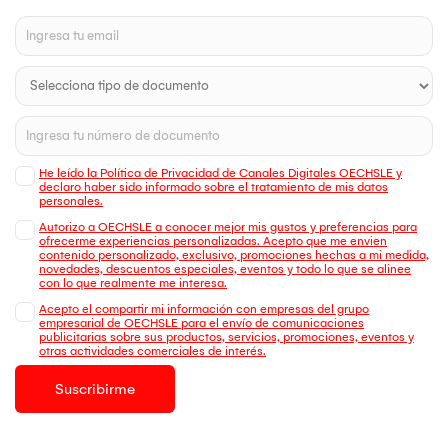
He leído la Política de Privacidad de Canales Digitales OECHSLE y
declaro haber sido informado sobre el tratamiento de mis datos
personales.
Autorizo a OECHSLE a conocer mejor mis gustos y preferencias para
ofrecerme experiencias personalizadas. Acepto que me envien
contenido personalizado, exclusivo, promociones hechas a mi medida,
novedades, descuentos especiales, eventos y todo lo que se alinee
con lo que realmente me interesa.
Acepto el compartir mi información con empresas del grupo
empresarial de OECHSLE para el envío de comunicaciones
publicitarias sobre sus productos, servicios, promociones, eventos y
otras actividades comerciales de interés.
Suscribirme