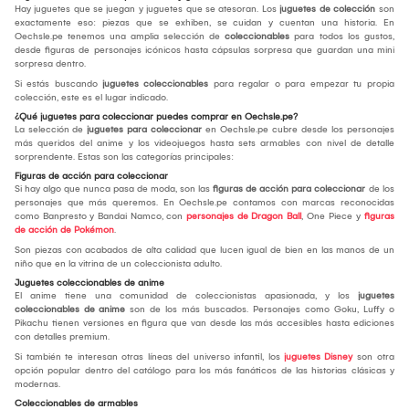
Hay juguetes que se juegan y juguetes que se atesoran. Los
juguetes de colección
son
exactamente eso: piezas que se exhiben, se cuidan y cuentan una historia. En
Oechsle.pe tenemos una amplia selección de
coleccionables
para todos los gustos,
desde figuras de personajes icónicos hasta cápsulas sorpresa que guardan una mini
sorpresa dentro.
Si estás buscando
juguetes coleccionables
para regalar o para empezar tu propia
colección, este es el lugar indicado.
¿Qué juguetes para coleccionar puedes comprar en Oechsle.pe?
La selección de
juguetes para coleccionar
en Oechsle.pe cubre desde los personajes
más queridos del anime y los videojuegos hasta sets armables con nivel de detalle
sorprendente. Estas son las categorías principales:
Figuras de acción para coleccionar
Si hay algo que nunca pasa de moda, son las
figuras de acción para coleccionar
de los
personajes que más queremos. En Oechsle.pe contamos con marcas reconocidas
como Banpresto y Bandai Namco, con
personajes de Dragon Ball
, One Piece y
figuras
de acción de Pokémon
.
Son piezas con acabados de alta calidad que lucen igual de bien en las manos de un
niño que en la vitrina de un coleccionista adulto.
Juguetes coleccionables de anime
El anime tiene una comunidad de coleccionistas apasionada, y los
juguetes
coleccionables de anime
son de los más buscados. Personajes como Goku, Luffy o
Pikachu tienen versiones en figura que van desde las más accesibles hasta ediciones
con detalles premium.
Si también te interesan otras líneas del universo infantil, los
juguetes Disney
son otra
opción popular dentro del catálogo para los más fanáticos de las historias clásicas y
modernas.
Coleccionables de armables