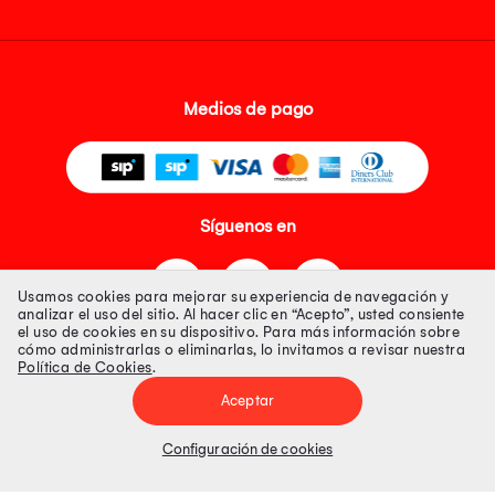
Medios de pago
Síguenos en
Usamos cookies para mejorar su experiencia de navegación y
analizar el uso del sitio. Al hacer clic en “Acepto”, usted consiente
el uso de cookies en su dispositivo. Para más información sobre
cómo administrarlas o eliminarlas, lo invitamos a revisar nuestra
Política de Cookies
.
Tienda 100% Segura
Aceptar
Tiendas Peruanas S.A. R.U.C. Nº 20493020618. Todos los derechos
reservados. Av. Aviación 2405 Piso 3, San Borja
Configuración de cookies
Precios disponibles solo en www.oechsle.pe. Precios online publicados
pueden incluir descuento adicional. Precios sujetos a variaciones sin
previo aviso. Productos sujetos a disponibilidad de stock