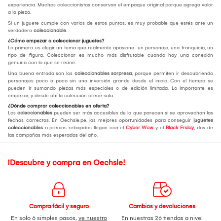
experiencia. Muchos coleccionistas conservan el empaque original porque agrega valor
a la pieza.
Si un juguete cumple con varios de estos puntos, es muy probable que estés ante un
verdadero
coleccionable
.
¿Cómo empezar a coleccionar juguetes?
Lo primero es elegir un tema que realmente apasione: un personaje, una franquicia, un
tipo de figura. Coleccionar es mucho más disfrutable cuando hay una conexión
genuina con lo que se reúne.
Una buena entrada son los
coleccionables sorpresa
, porque permiten ir descubriendo
personajes poco a poco sin una inversión grande desde el inicio. Con el tiempo se
pueden ir sumando piezas más especiales o de edición limitada. Lo importante es
empezar, y desde ahí la colección crece sola.
¿Dónde comprar coleccionables en oferta?
Los
coleccionables
pueden ser más accesibles de lo que parecen si se aprovechan las
fechas correctas. En Oechsle.pe, las mejores oportunidades para conseguir
juguetes
coleccionables
a precios rebajados llegan con el
Cyber Wow
y el
Black Friday
, dos de
las campañas más esperadas del año.
¡Descubre y compra en Oechsle!
Compra fácil y seguro
Cambios y devoluciones
En solo 6 simples pasos,
ve nuestro
En nuestras 26 tiendas a nivel