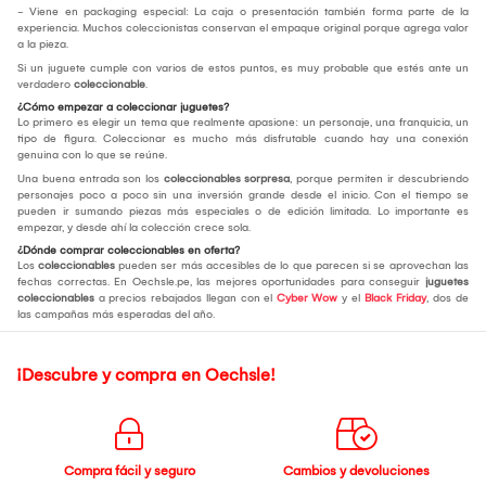
- Viene en packaging especial: La caja o presentación también forma parte de la
experiencia. Muchos coleccionistas conservan el empaque original porque agrega valor
a la pieza.
Si un juguete cumple con varios de estos puntos, es muy probable que estés ante un
verdadero
coleccionable
.
¿Cómo empezar a coleccionar juguetes?
Lo primero es elegir un tema que realmente apasione: un personaje, una franquicia, un
tipo de figura. Coleccionar es mucho más disfrutable cuando hay una conexión
genuina con lo que se reúne.
Una buena entrada son los
coleccionables sorpresa
, porque permiten ir descubriendo
personajes poco a poco sin una inversión grande desde el inicio. Con el tiempo se
pueden ir sumando piezas más especiales o de edición limitada. Lo importante es
empezar, y desde ahí la colección crece sola.
¿Dónde comprar coleccionables en oferta?
Los
coleccionables
pueden ser más accesibles de lo que parecen si se aprovechan las
fechas correctas. En Oechsle.pe, las mejores oportunidades para conseguir
juguetes
coleccionables
a precios rebajados llegan con el
Cyber Wow
y el
Black Friday
, dos de
las campañas más esperadas del año.
¡Descubre y compra en Oechsle!
Compra fácil y seguro
Cambios y devoluciones