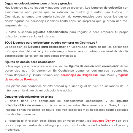
Juguetes coleccionables para chicos y grandes
Hay juguetes que se juegan y juguetes que se atesoran. Los
juguetes de colección
son
exactamente eso: piezas que se exhiben, se cuidan y cuentan una historia. En
Oechsle.pe tenemos una amplia selección de
coleccionables
para todos los gustos,
desde figuras de personajes icónicos hasta cápsulas sorpresa que guardan una mini
sorpresa dentro.
Si estás buscando
juguetes coleccionables
para regalar o para empezar tu propia
colección, este es el lugar indicado.
¿Qué juguetes para coleccionar puedes comprar en Oechsle.pe?
La selección de
juguetes para coleccionar
en Oechsle.pe cubre desde los personajes
más queridos del anime y los videojuegos hasta sets armables con nivel de detalle
sorprendente. Estas son las categorías principales:
Figuras de acción para coleccionar
Si hay algo que nunca pasa de moda, son las
figuras de acción para coleccionar
de los
personajes que más queremos. En Oechsle.pe contamos con marcas reconocidas
como Banpresto y Bandai Namco, con
personajes de Dragon Ball
, One Piece y
figuras
de acción de Pokémon
.
Son piezas con acabados de alta calidad que lucen igual de bien en las manos de un
niño que en la vitrina de un coleccionista adulto.
Juguetes coleccionables de anime
El anime tiene una comunidad de coleccionistas apasionada, y los
juguetes
coleccionables de anime
son de los más buscados. Personajes como Goku, Luffy o
Pikachu tienen versiones en figura que van desde las más accesibles hasta ediciones
con detalles premium.
Si también te interesan otras líneas del universo infantil, los
juguetes Disney
son otra
opción popular dentro del catálogo para los más fanáticos de las historias clásicas y
modernas.