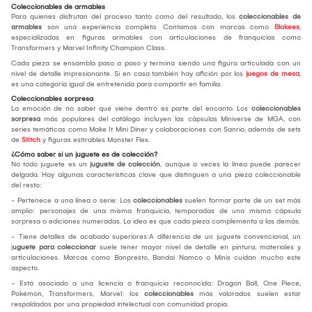
Coleccionables de armables
Para quienes disfrutan del proceso tanto como del resultado, los
coleccionables de
armables
son una experiencia completa. Contamos con marcas como
Blokees
,
especializadas en figuras armables con articulaciones de franquicias como
Transformers y Marvel Infinity Champion Class.
Cada pieza se ensambla paso a paso y termina siendo una figura articulada con un
nivel de detalle impresionante. Si en casa también hay afición por los
juegos de mesa
,
es una categoría igual de entretenida para compartir en familia.
Coleccionables sorpresa
La emoción de no saber qué viene dentro es parte del encanto. Los
coleccionables
sorpresa
más populares del catálogo incluyen las cápsulas Miniverse de MGA, con
series temáticas como Make It Mini Diner y colaboraciones con Sanrio, además de sets
de
Stitch
y figuras estirables Monster Flex.
¿Cómo saber si un juguete es de colección?
No todo juguete es un
juguete de colección
, aunque a veces la línea puede parecer
delgada. Hay algunas características clave que distinguen a una pieza coleccionable
del resto:
- Pertenece a una línea o serie: Los
coleccionables
suelen formar parte de un set más
amplio: personajes de una misma franquicia, temporadas de una misma cápsula
sorpresa o ediciones numeradas. La idea es que cada pieza complementa a las demás.
- Tiene detalles de acabado superiores:A diferencia de un juguete convencional, un
j
uguete para coleccionar
suele tener mayor nivel de detalle en pintura, materiales y
articulaciones. Marcas como Banpresto, Bandai Namco o Minix cuidan mucho este
aspecto.
- Está asociado a una licencia o franquicia reconocida: Dragon Ball, One Piece,
Pokémon, Transformers, Marvel: los
coleccionables
más valorados suelen estar
respaldados por una propiedad intelectual con comunidad propia.