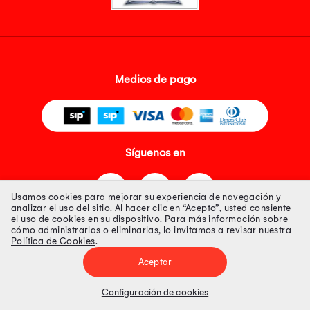
Medios de pago
Síguenos en
Usamos cookies para mejorar su experiencia de navegación y
analizar el uso del sitio. Al hacer clic en “Acepto”, usted consiente
el uso de cookies en su dispositivo. Para más información sobre
cómo administrarlas o eliminarlas, lo invitamos a revisar nuestra
Política de Cookies
.
Tienda 100% Segura
Aceptar
Tiendas Peruanas S.A. R.U.C. Nº 20493020618. Todos los derechos
reservados. Av. Aviación 2405 Piso 3, San Borja
Configuración de cookies
Precios disponibles solo en www.oechsle.pe. Precios online publicados
pueden incluir descuento adicional. Precios sujetos a variaciones sin