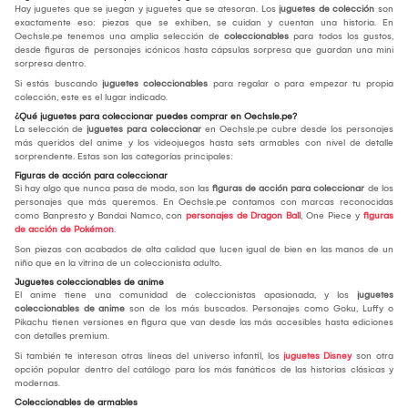
Hay juguetes que se juegan y juguetes que se atesoran. Los
juguetes de colección
son
exactamente eso: piezas que se exhiben, se cuidan y cuentan una historia. En
Oechsle.pe tenemos una amplia selección de
coleccionables
para todos los gustos,
desde figuras de personajes icónicos hasta cápsulas sorpresa que guardan una mini
sorpresa dentro.
Si estás buscando
juguetes coleccionables
para regalar o para empezar tu propia
colección, este es el lugar indicado.
¿Qué juguetes para coleccionar puedes comprar en Oechsle.pe?
La selección de
juguetes para coleccionar
en Oechsle.pe cubre desde los personajes
más queridos del anime y los videojuegos hasta sets armables con nivel de detalle
sorprendente. Estas son las categorías principales:
Figuras de acción para coleccionar
Si hay algo que nunca pasa de moda, son las
figuras de acción para coleccionar
de los
personajes que más queremos. En Oechsle.pe contamos con marcas reconocidas
como Banpresto y Bandai Namco, con
personajes de Dragon Ball
, One Piece y
figuras
de acción de Pokémon
.
Son piezas con acabados de alta calidad que lucen igual de bien en las manos de un
niño que en la vitrina de un coleccionista adulto.
Juguetes coleccionables de anime
El anime tiene una comunidad de coleccionistas apasionada, y los
juguetes
coleccionables de anime
son de los más buscados. Personajes como Goku, Luffy o
Pikachu tienen versiones en figura que van desde las más accesibles hasta ediciones
con detalles premium.
Si también te interesan otras líneas del universo infantil, los
juguetes Disney
son otra
opción popular dentro del catálogo para los más fanáticos de las historias clásicas y
modernas.
Coleccionables de armables