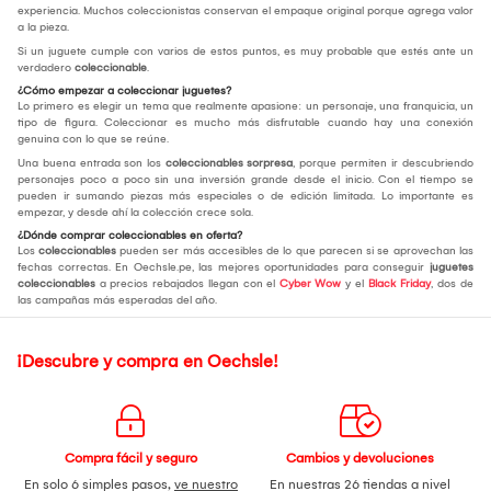
experiencia. Muchos coleccionistas conservan el empaque original porque agrega valor
a la pieza.
Si un juguete cumple con varios de estos puntos, es muy probable que estés ante un
verdadero
coleccionable
.
¿Cómo empezar a coleccionar juguetes?
Lo primero es elegir un tema que realmente apasione: un personaje, una franquicia, un
tipo de figura. Coleccionar es mucho más disfrutable cuando hay una conexión
genuina con lo que se reúne.
Una buena entrada son los
coleccionables sorpresa
, porque permiten ir descubriendo
personajes poco a poco sin una inversión grande desde el inicio. Con el tiempo se
pueden ir sumando piezas más especiales o de edición limitada. Lo importante es
empezar, y desde ahí la colección crece sola.
¿Dónde comprar coleccionables en oferta?
Los
coleccionables
pueden ser más accesibles de lo que parecen si se aprovechan las
fechas correctas. En Oechsle.pe, las mejores oportunidades para conseguir
juguetes
coleccionables
a precios rebajados llegan con el
Cyber Wow
y el
Black Friday
, dos de
las campañas más esperadas del año.
¡Descubre y compra en Oechsle!
Compra fácil y seguro
Cambios y devoluciones
En solo 6 simples pasos,
ve nuestro
En nuestras 26 tiendas a nivel