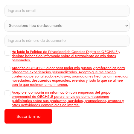
He leído la Política de Privacidad de Canales Digitales OECHSLE y
declaro haber sido informado sobre el tratamiento de mis datos
personales.
Autorizo a OECHSLE a conocer mejor mis gustos y preferencias para
ofrecerme experiencias personalizadas. Acepto que me envien
contenido personalizado, exclusivo, promociones hechas a mi medida,
novedades, descuentos especiales, eventos y todo lo que se alinee
con lo que realmente me interesa.
Acepto el compartir mi información con empresas del grupo
empresarial de OECHSLE para el envío de comunicaciones
publicitarias sobre sus productos, servicios, promociones, eventos y
otras actividades comerciales de interés.
Suscribirme