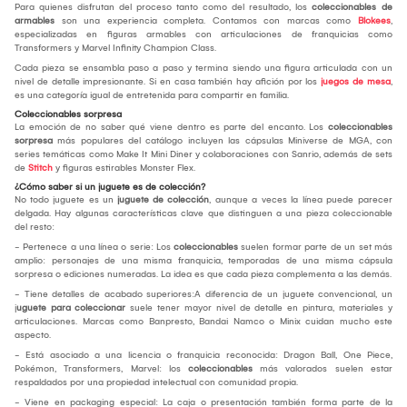
Para quienes disfrutan del proceso tanto como del resultado, los
coleccionables de
armables
son una experiencia completa. Contamos con marcas como
Blokees
,
especializadas en figuras armables con articulaciones de franquicias como
Transformers y Marvel Infinity Champion Class.
Cada pieza se ensambla paso a paso y termina siendo una figura articulada con un
nivel de detalle impresionante. Si en casa también hay afición por los
juegos de mesa
,
es una categoría igual de entretenida para compartir en familia.
Coleccionables sorpresa
La emoción de no saber qué viene dentro es parte del encanto. Los
coleccionables
sorpresa
más populares del catálogo incluyen las cápsulas Miniverse de MGA, con
series temáticas como Make It Mini Diner y colaboraciones con Sanrio, además de sets
de
Stitch
y figuras estirables Monster Flex.
¿Cómo saber si un juguete es de colección?
No todo juguete es un
juguete de colección
, aunque a veces la línea puede parecer
delgada. Hay algunas características clave que distinguen a una pieza coleccionable
del resto:
- Pertenece a una línea o serie: Los
coleccionables
suelen formar parte de un set más
amplio: personajes de una misma franquicia, temporadas de una misma cápsula
sorpresa o ediciones numeradas. La idea es que cada pieza complementa a las demás.
- Tiene detalles de acabado superiores:A diferencia de un juguete convencional, un
j
uguete para coleccionar
suele tener mayor nivel de detalle en pintura, materiales y
articulaciones. Marcas como Banpresto, Bandai Namco o Minix cuidan mucho este
aspecto.
- Está asociado a una licencia o franquicia reconocida: Dragon Ball, One Piece,
Pokémon, Transformers, Marvel: los
coleccionables
más valorados suelen estar
respaldados por una propiedad intelectual con comunidad propia.
- Viene en packaging especial: La caja o presentación también forma parte de la