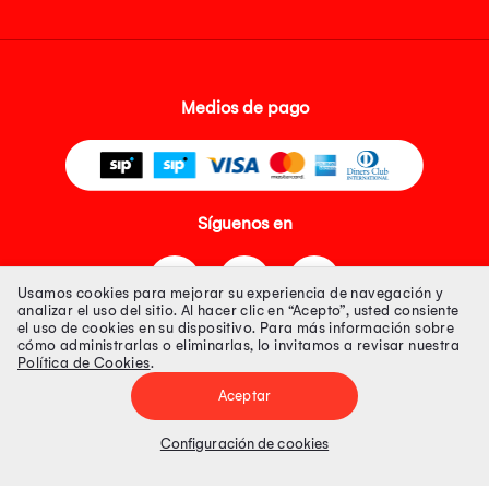
Medios de pago
Síguenos en
Usamos cookies para mejorar su experiencia de navegación y
analizar el uso del sitio. Al hacer clic en “Acepto”, usted consiente
el uso de cookies en su dispositivo. Para más información sobre
cómo administrarlas o eliminarlas, lo invitamos a revisar nuestra
Política de Cookies
.
Tienda 100% Segura
Aceptar
Tiendas Peruanas S.A. R.U.C. Nº 20493020618. Todos los derechos
reservados. Av. Aviación 2405 Piso 3, San Borja
Configuración de cookies
Precios disponibles solo en www.oechsle.pe. Precios online publicados
pueden incluir descuento adicional. Precios sujetos a variaciones sin
previo aviso. Productos sujetos a disponibilidad de stock