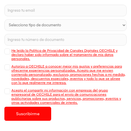
He leído la Política de Privacidad de Canales Digitales OECHSLE y
declaro haber sido informado sobre el tratamiento de mis datos
personales.
Autorizo a OECHSLE a conocer mejor mis gustos y preferencias para
ofrecerme experiencias personalizadas. Acepto que me envien
contenido personalizado, exclusivo, promociones hechas a mi medida,
novedades, descuentos especiales, eventos y todo lo que se alinee
con lo que realmente me interesa.
Acepto el compartir mi información con empresas del grupo
empresarial de OECHSLE para el envío de comunicaciones
publicitarias sobre sus productos, servicios, promociones, eventos y
otras actividades comerciales de interés.
Suscribirme