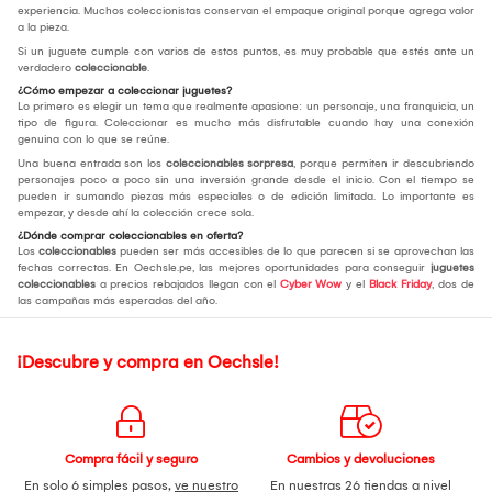
experiencia. Muchos coleccionistas conservan el empaque original porque agrega valor
a la pieza.
Si un juguete cumple con varios de estos puntos, es muy probable que estés ante un
verdadero
coleccionable
.
¿Cómo empezar a coleccionar juguetes?
Lo primero es elegir un tema que realmente apasione: un personaje, una franquicia, un
tipo de figura. Coleccionar es mucho más disfrutable cuando hay una conexión
genuina con lo que se reúne.
Una buena entrada son los
coleccionables sorpresa
, porque permiten ir descubriendo
personajes poco a poco sin una inversión grande desde el inicio. Con el tiempo se
pueden ir sumando piezas más especiales o de edición limitada. Lo importante es
empezar, y desde ahí la colección crece sola.
¿Dónde comprar coleccionables en oferta?
Los
coleccionables
pueden ser más accesibles de lo que parecen si se aprovechan las
fechas correctas. En Oechsle.pe, las mejores oportunidades para conseguir
juguetes
coleccionables
a precios rebajados llegan con el
Cyber Wow
y el
Black Friday
, dos de
las campañas más esperadas del año.
¡Descubre y compra en Oechsle!
Compra fácil y seguro
Cambios y devoluciones
En solo 6 simples pasos,
ve nuestro
En nuestras 26 tiendas a nivel