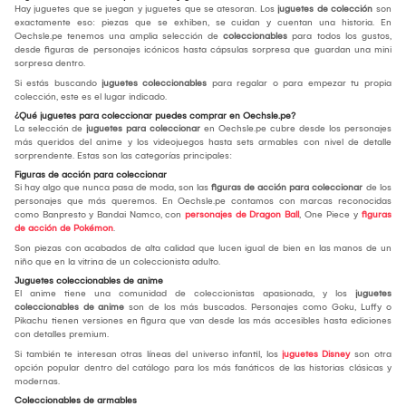
Hay juguetes que se juegan y juguetes que se atesoran. Los
juguetes de colección
son
exactamente eso: piezas que se exhiben, se cuidan y cuentan una historia. En
Oechsle.pe tenemos una amplia selección de
coleccionables
para todos los gustos,
desde figuras de personajes icónicos hasta cápsulas sorpresa que guardan una mini
sorpresa dentro.
Si estás buscando
juguetes coleccionables
para regalar o para empezar tu propia
colección, este es el lugar indicado.
¿Qué juguetes para coleccionar puedes comprar en Oechsle.pe?
La selección de
juguetes para coleccionar
en Oechsle.pe cubre desde los personajes
más queridos del anime y los videojuegos hasta sets armables con nivel de detalle
sorprendente. Estas son las categorías principales:
Figuras de acción para coleccionar
Si hay algo que nunca pasa de moda, son las
figuras de acción para coleccionar
de los
personajes que más queremos. En Oechsle.pe contamos con marcas reconocidas
como Banpresto y Bandai Namco, con
personajes de Dragon Ball
, One Piece y
figuras
de acción de Pokémon
.
Son piezas con acabados de alta calidad que lucen igual de bien en las manos de un
niño que en la vitrina de un coleccionista adulto.
Juguetes coleccionables de anime
El anime tiene una comunidad de coleccionistas apasionada, y los
juguetes
coleccionables de anime
son de los más buscados. Personajes como Goku, Luffy o
Pikachu tienen versiones en figura que van desde las más accesibles hasta ediciones
con detalles premium.
Si también te interesan otras líneas del universo infantil, los
juguetes Disney
son otra
opción popular dentro del catálogo para los más fanáticos de las historias clásicas y
modernas.
Coleccionables de armables