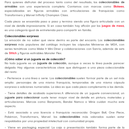
Para quienes disfrutan del proceso tanto como del resultado, los
coleccionables de
armables
son una experiencia completa. Contamos con marcas como
Blokees
,
especializadas en figuras armables con articulaciones de franquicias como
Transformers y Marvel Infinity Champion Class.
Cada pieza se ensambla paso a paso y termina siendo una figura articulada con un
nivel de detalle impresionante. Si en casa también hay afición por los
juegos de mesa
,
es una categoría igual de entretenida para compartir en familia.
Coleccionables sorpresa
La emoción de no saber qué viene dentro es parte del encanto. Los
coleccionables
sorpresa
más populares del catálogo incluyen las cápsulas Miniverse de MGA, con
series temáticas como Make It Mini Diner y colaboraciones con Sanrio, además de sets
de
Stitch
y figuras estirables Monster Flex.
¿Cómo saber si un juguete es de colección?
No todo juguete es un
juguete de colección
, aunque a veces la línea puede parecer
delgada. Hay algunas características clave que distinguen a una pieza coleccionable
del resto:
- Pertenece a una línea o serie: Los
coleccionables
suelen formar parte de un set más
amplio: personajes de una misma franquicia, temporadas de una misma cápsula
sorpresa o ediciones numeradas. La idea es que cada pieza complementa a las demás.
- Tiene detalles de acabado superiores:A diferencia de un juguete convencional, un
j
uguete para coleccionar
suele tener mayor nivel de detalle en pintura, materiales y
articulaciones. Marcas como Banpresto, Bandai Namco o Minix cuidan mucho este
aspecto.
- Está asociado a una licencia o franquicia reconocida: Dragon Ball, One Piece,
Pokémon, Transformers, Marvel: los
coleccionables
más valorados suelen estar
respaldados por una propiedad intelectual con comunidad propia.
- Viene en packaging especial: La caja o presentación también forma parte de la