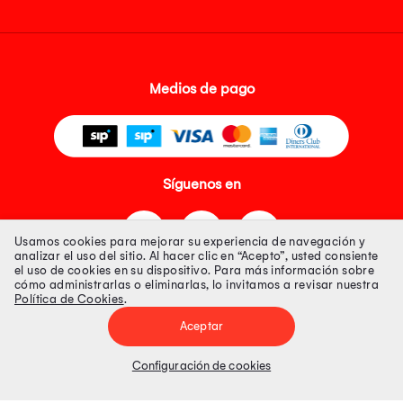
Medios de pago
Síguenos en
Usamos cookies para mejorar su experiencia de navegación y
analizar el uso del sitio. Al hacer clic en “Acepto”, usted consiente
el uso de cookies en su dispositivo. Para más información sobre
cómo administrarlas o eliminarlas, lo invitamos a revisar nuestra
Política de Cookies
.
Tienda 100% Segura
Aceptar
Tiendas Peruanas S.A. R.U.C. Nº 20493020618. Todos los derechos
reservados. Av. Aviación 2405 Piso 3, San Borja
Configuración de cookies
Precios disponibles solo en www.oechsle.pe. Precios online publicados
pueden incluir descuento adicional. Precios sujetos a variaciones sin
previo aviso. Productos sujetos a disponibilidad de stock