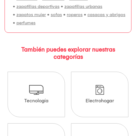
•
zapatillas deportivas
•
zapatillas urbanas
•
zapatos mujer
•
sofas
•
roperos
•
casacas y abrigos
•
perfumes
También puedes explorar nuestras
categorías
Tecnología
Electrohogar