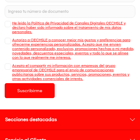
He leído la Política de Privacidad de Canales Digitales OECHSLE y
declaro haber sido informado sobre el tratamiento de mis datos
personales.
Autorizo a OECHSLE a conocer mejor mis gustos y preferencias para
ofrecerme experiencias personalizadas. Acepto que me envien
contenido personalizado, exclusivo, promociones hechas a mi medida,
novedades, descuentos especiales, eventos y todo lo que se alinee
con lo que realmente me interesa.
Acepto el compartir mi información con empresas del grupo
empresarial de OECHSLE para el envío de comunicaciones
publicitarias sobre sus productos, servicios, promociones, eventos y
otras actividades comerciales de interés.
Suscribirme
Secciones destacadas