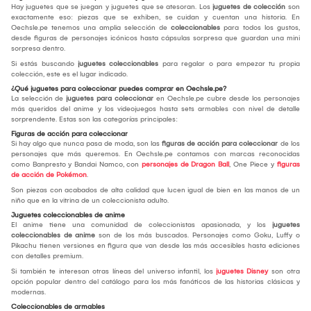
Hay juguetes que se juegan y juguetes que se atesoran. Los
juguetes de colección
son
exactamente eso: piezas que se exhiben, se cuidan y cuentan una historia. En
Oechsle.pe tenemos una amplia selección de
coleccionables
para todos los gustos,
desde figuras de personajes icónicos hasta cápsulas sorpresa que guardan una mini
sorpresa dentro.
Si estás buscando
juguetes coleccionables
para regalar o para empezar tu propia
colección, este es el lugar indicado.
¿Qué juguetes para coleccionar puedes comprar en Oechsle.pe?
La selección de
juguetes para coleccionar
en Oechsle.pe cubre desde los personajes
más queridos del anime y los videojuegos hasta sets armables con nivel de detalle
sorprendente. Estas son las categorías principales:
Figuras de acción para coleccionar
Si hay algo que nunca pasa de moda, son las
figuras de acción para coleccionar
de los
personajes que más queremos. En Oechsle.pe contamos con marcas reconocidas
como Banpresto y Bandai Namco, con
personajes de Dragon Ball
, One Piece y
figuras
de acción de Pokémon
.
Son piezas con acabados de alta calidad que lucen igual de bien en las manos de un
niño que en la vitrina de un coleccionista adulto.
Juguetes coleccionables de anime
El anime tiene una comunidad de coleccionistas apasionada, y los
juguetes
coleccionables de anime
son de los más buscados. Personajes como Goku, Luffy o
Pikachu tienen versiones en figura que van desde las más accesibles hasta ediciones
con detalles premium.
Si también te interesan otras líneas del universo infantil, los
juguetes Disney
son otra
opción popular dentro del catálogo para los más fanáticos de las historias clásicas y
modernas.
Coleccionables de armables