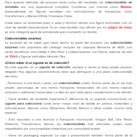
Para quienes disfrutan del proceso tanto como del resultado, los
coleccionables de
armables
son una experiencia completa. Contamos con marcas como
Blokees
,
especializadas en figuras armables con articulaciones de franquicias como
Transformers y Marvel Infinity Champion Class.
Cada pieza se ensambla paso a paso y termina siendo una figura articulada con un
nivel de detalle impresionante. Si en casa también hay afición por los
juegos de mesa
,
es una categoría igual de entretenida para compartir en familia.
Coleccionables sorpresa
La emoción de no saber qué viene dentro es parte del encanto. Los
coleccionables
sorpresa
más populares del catálogo incluyen las cápsulas Miniverse de MGA, con
series temáticas como Make It Mini Diner y colaboraciones con Sanrio, además de sets
de
Stitch
y figuras estirables Monster Flex.
¿Cómo saber si un juguete es de colección?
No todo juguete es un
juguete de colección
, aunque a veces la línea puede parecer
delgada. Hay algunas características clave que distinguen a una pieza coleccionable
del resto:
- Pertenece a una línea o serie: Los
coleccionables
suelen formar parte de un set más
amplio: personajes de una misma franquicia, temporadas de una misma cápsula
sorpresa o ediciones numeradas. La idea es que cada pieza complementa a las demás.
- Tiene detalles de acabado superiores:A diferencia de un juguete convencional, un
j
uguete para coleccionar
suele tener mayor nivel de detalle en pintura, materiales y
articulaciones. Marcas como Banpresto, Bandai Namco o Minix cuidan mucho este
aspecto.
- Está asociado a una licencia o franquicia reconocida: Dragon Ball, One Piece,
Pokémon, Transformers, Marvel: los
coleccionables
más valorados suelen estar
respaldados por una propiedad intelectual con comunidad propia.
- Viene en packaging especial: La caja o presentación también forma parte de la