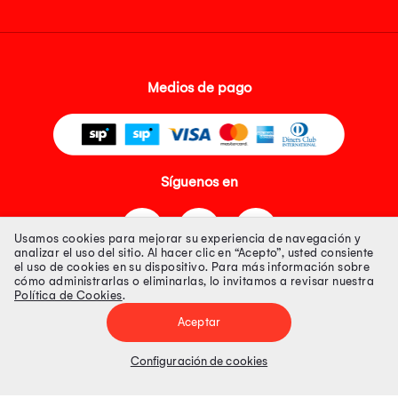
Medios de pago
Síguenos en
Usamos cookies para mejorar su experiencia de navegación y
analizar el uso del sitio. Al hacer clic en “Acepto”, usted consiente
el uso de cookies en su dispositivo. Para más información sobre
cómo administrarlas o eliminarlas, lo invitamos a revisar nuestra
Política de Cookies
.
Tienda 100% Segura
Aceptar
Tiendas Peruanas S.A. R.U.C. Nº 20493020618. Todos los derechos
reservados. Av. Aviación 2405 Piso 3, San Borja
Configuración de cookies
Precios disponibles solo en www.oechsle.pe. Precios online publicados
pueden incluir descuento adicional. Precios sujetos a variaciones sin
previo aviso. Productos sujetos a disponibilidad de stock