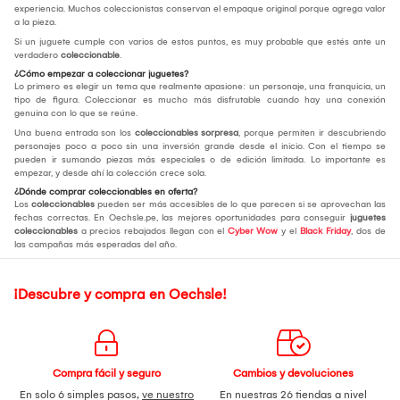
experiencia. Muchos coleccionistas conservan el empaque original porque agrega valor
a la pieza.
Si un juguete cumple con varios de estos puntos, es muy probable que estés ante un
verdadero
coleccionable
.
¿Cómo empezar a coleccionar juguetes?
Lo primero es elegir un tema que realmente apasione: un personaje, una franquicia, un
tipo de figura. Coleccionar es mucho más disfrutable cuando hay una conexión
genuina con lo que se reúne.
Una buena entrada son los
coleccionables sorpresa
, porque permiten ir descubriendo
personajes poco a poco sin una inversión grande desde el inicio. Con el tiempo se
pueden ir sumando piezas más especiales o de edición limitada. Lo importante es
empezar, y desde ahí la colección crece sola.
¿Dónde comprar coleccionables en oferta?
Los
coleccionables
pueden ser más accesibles de lo que parecen si se aprovechan las
fechas correctas. En Oechsle.pe, las mejores oportunidades para conseguir
juguetes
coleccionables
a precios rebajados llegan con el
Cyber Wow
y el
Black Friday
, dos de
las campañas más esperadas del año.
¡Descubre y compra en Oechsle!
Compra fácil y seguro
Cambios y devoluciones
En solo 6 simples pasos,
ve nuestro
En nuestras 26 tiendas a nivel