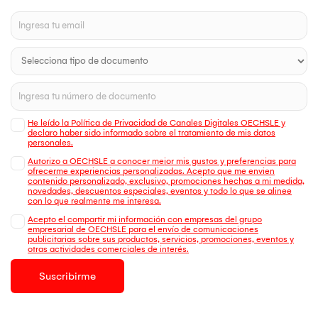
He leído la Política de Privacidad de Canales Digitales OECHSLE y
declaro haber sido informado sobre el tratamiento de mis datos
personales.
Autorizo a OECHSLE a conocer mejor mis gustos y preferencias para
ofrecerme experiencias personalizadas. Acepto que me envien
contenido personalizado, exclusivo, promociones hechas a mi medida,
novedades, descuentos especiales, eventos y todo lo que se alinee
con lo que realmente me interesa.
Acepto el compartir mi información con empresas del grupo
empresarial de OECHSLE para el envío de comunicaciones
publicitarias sobre sus productos, servicios, promociones, eventos y
otras actividades comerciales de interés.
Suscribirme