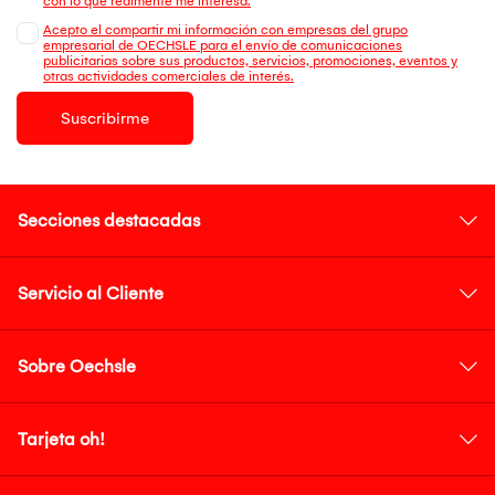
con lo que realmente me interesa.
Acepto el compartir mi información con empresas del grupo
empresarial de OECHSLE para el envío de comunicaciones
publicitarias sobre sus productos, servicios, promociones, eventos y
otras actividades comerciales de interés.
Suscribirme
Secciones destacadas
Servicio al Cliente
Sobre Oechsle
Tarjeta oh!