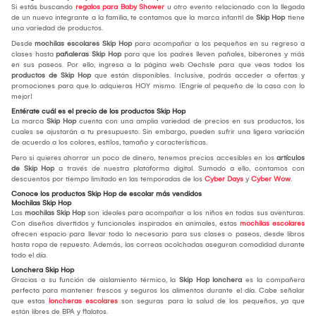
Si estás buscando
regalos para Baby Shower
u otro evento relacionado con la llegada
de un nuevo integrante a la familia, te contamos que la marca infantil de
Skip Hop
tiene
una variedad de productos.
Desde
mochilas escolares Skip Hop
para acompañar a los pequeños en su regreso a
clases hasta
pañaleras Skip Hop
para que los padres lleven pañales, biberones y más
en sus paseos. Por ello, ingresa a la página web Oechsle para que veas todos los
productos de Skip Hop
que están disponibles. Inclusive, podrás acceder a ofertas y
promociones para que lo adquieras HOY mismo. ¡Engríe al pequeño de la casa con lo
mejor!
Entérate cuál es el precio de los productos Skip Hop
La marca
Skip Hop
cuenta con una amplia variedad de precios en sus productos, los
cuales se ajustarán a tu presupuesto. Sin embargo, pueden sufrir una ligera variación
de acuerdo a los colores, estilos, tamaño y características.
Pero si quieres ahorrar un poco de dinero, tenemos precios accesibles en los
artículos
de Skip Hop
a través de nuestra plataforma digital. Sumado a ello, contamos con
descuentos por tiempo limitado en las temporadas de los
Cyber Days
y
Cyber Wow
.
Conoce los productos Skip Hop de escolar más vendidos
Mochilas Skip Hop
Las
mochilas Skip Hop
son ideales para acompañar a los niños en todas sus aventuras.
Con diseños divertidos y funcionales inspirados en animales, estas
mochilas escolares
ofrecen espacio para llevar todo lo necesario para sus clases o paseos, desde libros
hasta ropa de repuesto. Además, las correas acolchadas aseguran comodidad durante
todo el día.
Lonchera Skip Hop
Gracias a su función de aislamiento térmico, la
Skip Hop lonchera
es la compañera
perfecta para mantener frescos y seguros los alimentos durante el día. Cabe señalar
que estas
loncheras escolares
son seguras para la salud de los pequeños, ya que
están libres de BPA y ftalatos.