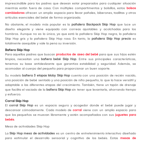
imprescindible para los padres que desean estar preparados para cualquier situación
mientras están fuera de casa. Con múltiples compartimentos y bolsillos, estos
bolsos
cambiadores
ofrecen un amplio espacio para llevar pañales, biberones, toallitas y otros
artículos esenciales del bebé de forma organizada.
No obstante, el modelo más popular es la
pañalera Backpack Skip Hop
que luce un
diseño elegante y viene equipada con correas ajustables y acolchadas para los
hombros. Aunque no es la única, ya que está la pañalera Skip Hop negra, la pañalera
Skip Hop gris y la pañalera Skip Hop rosa. En tanto, la
pañalera Skip Hop precio
es
totalmente asequible y vale la pena su inversión.
Bañera Skip Hop
Para aquellos padres que buscan
productos de aseo del bebé
para que sus hijos estén
limpios, necesitan una
bañera bebé Skip Hop
. Entre sus principales características,
tenemos su base antideslizante que garantiza estabilidad y seguridad. Además, se
acomodan al cuerpo del pequeño para proporcionar un buen soporte.
Su modelo
bañera 3 etapas Moby Skip Hop
cuenta con una posición de recién nacido,
una posición de bebé sentado y una posición de niño pequeño, lo que la hace versátil y
adaptable a las diferentes etapas del crecimiento. También, tiene un tapón de drenaje
que facilita el vaciado de la
bañera Skip Hop
sin tener que levantarla, ahorrando tiempo
y esfuerzo.
Corral Skip Hop
El
corral Skip Hop
es un espacio seguro y acogedor donde el bebé puede jugar y
descansar cómodamente. Cada modelo de
corral
viene con un amplio espacio para
que los pequeños se muevan libremente y estén acompañados con sus
juguetes para
bebés
.
Mesa de actividades Skip Hop
La
Skip Hop mesa de actividades
es un centro de entretenimiento interactivo diseñado
para estimular el desarrollo sensorial y cognitivo de los bebés. Estas
mesas de