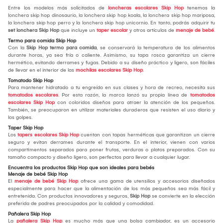
Entre los modelos más solicitados de
loncheras escolares Skip Hop
tenemos la
lonchera skip hop dinosaurio, la lonchera skip hop koala, la lonchera skip hop mariposa,
la lonchera skip hop perro y la lonchera skip hop unicornio. En tanto, podrás adquirir tu
set lonchera Skip Hop
que incluye un
taper escolar
y otros artículos de
menaje de bebé
.
Termo para comida Skip Hop
Con la
Skip Hop termo para comida
, se conservará la temperatura de los alimentos
durante horas, ya sea fría o caliente. Asimismo, su tapa rosca garantiza un cierre
hermético, evitando derrames y fugas. Debido a su diseño práctico y ligero, son fáciles
de llevar en el interior de las
mochilas escolares Skip Hop
.
Tomatodo Skip Hop
Para mantener hidratado a tu engreído en sus clases y hora de recreo, necesita sus
tomatodos escolares
. Por esta razón, la marca lanzó su propia línea de
tomatodos
escolares Skip Hop
con coloridos diseños para atraer la atención de los pequeños.
También, se preocuparon en utilizar materiales duraderos que resisten el uso diario y
los golpes.
Taper Skip Hop
Los
tapers escolares Skip Hop
cuentan con tapas herméticas que garantizan un cierre
seguro y evitan derrames durante el transporte. En el interior, vienen con varios
compartimentos separados para poner frutas, verduras o platos preparados. Con su
tamaño compacto y diseño ligero, son perfectos para llevar a cualquier lugar.
Encuentra los productos Skip Hop que son ideales para bebés
Menaje de bebé Skip Hop
El
menaje de bebé Skip Hop
ofrece una gama de utensilios y accesorios diseñados
especialmente para hacer que la alimentación de los más pequeños sea más fácil y
entretenida. Con productos innovadores y seguros,
Skip Hop
se convierte en la elección
preferida de padres preocupados por la calidad y comodidad.
Pañalera Skip Hop
La
pañalera Skip Hop
es mucho más que una bolsa cambiador, es un accesorio