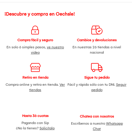
¡Descubre y compra en Oechsle!
Compra fácil y seguro
Cambios y devoluciones
En solo 6 simples pasos,
ve nuestro
En nuestras 26 tiendas a nivel
video
nacional
Retiro en tienda
Sigue tu pedido
Compra online y retira en tienda.
Ver
Fácil y rápido sólo con tu DNI.
Seguir
tiendas
pedido
Hasta 36 cuotas
Chatea con nosotros
Pagando con Sip
Escríbenos a nuestro
Whatsapp
¿No la tienes?
Solicítala
Chat