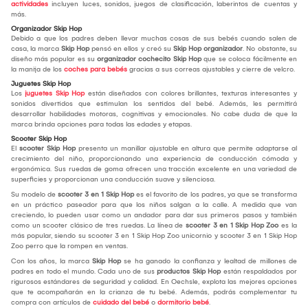
actividades
incluyen luces, sonidos, juegos de clasificación, laberintos de cuentas y
más.
Organizador Skip Hop
Debido a que los padres deben llevar muchas cosas de sus bebés cuando salen de
casa, la marca
Skip Hop
pensó en ellos y creó su
Skip Hop organizador
. No obstante, su
diseño más popular es su
organizador cochecito Skip Hop
que se coloca fácilmente en
la manija de los
coches para bebés
gracias a sus correas ajustables y cierre de velcro.
Juguetes Skip Hop
Los
juguetes Skip Hop
están diseñados con colores brillantes, texturas interesantes y
sonidos divertidos que estimulan los sentidos del bebé. Además, les permitirá
desarrollar habilidades motoras, cognitivas y emocionales. No cabe duda de que la
marca brinda opciones para todas las edades y etapas.
Scooter Skip Hop
El
scooter Skip Hop
presenta un manillar ajustable en altura que permite adaptarse al
crecimiento del niño, proporcionando una experiencia de conducción cómoda y
ergonómica. Sus ruedas de goma ofrecen una tracción excelente en una variedad de
superficies y proporcionan una conducción suave y silenciosa.
Su modelo de
scooter 3 en 1 Skip Hop
es el favorito de los padres, ya que se transforma
en un práctico paseador para que los niños salgan a la calle. A medida que van
creciendo, lo pueden usar como un andador para dar sus primeros pasos y también
como un scooter clásico de tres ruedas. La línea de
scooter 3 en 1 Skip Hop Zoo
es la
más popular, siendo su scooter 3 en 1 Skip Hop Zoo unicornio y scooter 3 en 1 Skip Hop
Zoo perro que la rompen en ventas.
Con los años, la marca
Skip Hop
se ha ganado la confianza y lealtad de millones de
padres en todo el mundo. Cada uno de sus
productos Skip Hop
están respaldados por
rigurosos estándares de seguridad y calidad. En Oechsle, explota las mejores opciones
que te acompañarán en la crianza de tu bebé. Además, podrás complementar tu
compra con artículos de
cuidado del bebé
o
dormitorio bebé
.