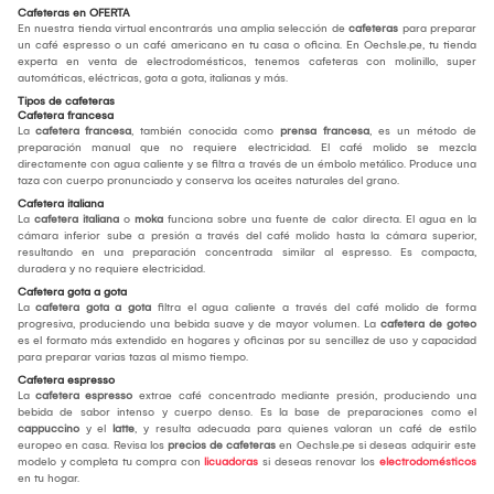
Cafeteras en OFERTA
En nuestra tienda virtual encontrarás una amplia selección de
cafeteras
para preparar
un café espresso o un café americano en tu casa o oficina. En Oechsle.pe, tu tienda
experta en venta de electrodomésticos, tenemos cafeteras con molinillo, super
automáticas, eléctricas, gota a gota, italianas y más.
Tipos de cafeteras
Cafetera francesa
La
cafetera francesa
, también conocida como
prensa francesa
, es un método de
preparación manual que no requiere electricidad. El café molido se mezcla
directamente con agua caliente y se filtra a través de un émbolo metálico. Produce una
taza con cuerpo pronunciado y conserva los aceites naturales del grano.
Cafetera italiana
La
cafetera italiana
o
moka
funciona sobre una fuente de calor directa. El agua en la
cámara inferior sube a presión a través del café molido hasta la cámara superior,
resultando en una preparación concentrada similar al espresso. Es compacta,
duradera y no requiere electricidad.
Cafetera gota a gota
La
cafetera gota a gota
filtra el agua caliente a través del café molido de forma
progresiva, produciendo una bebida suave y de mayor volumen. La
cafetera de goteo
es el formato más extendido en hogares y oficinas por su sencillez de uso y capacidad
para preparar varias tazas al mismo tiempo.
Cafetera espresso
La
cafetera espresso
extrae café concentrado mediante presión, produciendo una
bebida de sabor intenso y cuerpo denso. Es la base de preparaciones como el
cappuccino
y el
latte
, y resulta adecuada para quienes valoran un café de estilo
europeo en casa. Revisa los
precios de cafeteras
en Oechsle.pe si deseas adquirir este
modelo y completa tu compra con
licuadoras
si deseas renovar los
electrodomésticos
en tu hogar.