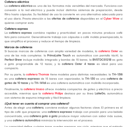
Cafetera eléctrica
La
cafetera eléctrica
es uno de los formatos más versátiles del mercado. Funciona con
conexión a la red eléctrica y puede incluir distintos sistemas de preparación, desde
filtro hasta cápsulas. Su facilidad de uso la convierte en una alternativa adecuada para
el uso diario. Presta atención a las
ofertas de cafeteras
disponibles en el
Cyber Wow
si
quieres comprar esta.
Cafetera express
La
cafetera express
combina rapidez y practicidad: en pocos minutos produce café
listo para consumir. Generalmente trabaja con cápsulas o café molido preempacado, lo
que simplifica el proceso y reduce el tiempo de limpieza.
Marcas de cafeteras
Si buscas marcas de cafeteras con amplia variedad de modelos, la
cafetera Oster
es
una de las más completas: la
PrimaLatte Touch
es automática con pantalla táctil; la
Perfect Brew
incluye molinillo integrado y bomba de 15 bares; la
BVSTDCS121B
es gota
a gota programable de 12 tazas; y la
cafetera Oster 4 tazas
es ideal para uso
compacto.
Por su parte, la
cafetera Thomas
tiene modelos para distintas necesidades: la
TH-138i
es una
cafetera espresso
de 15 bares con vaporizador, la
TH-130
es una
cafetera de
goteo de 10 tazas
y la
TH-141di
es una cafetera automática con molinillo incorporado.
Finalmente, la
cafetera Imaco
ofrece modelos compactos de goteo y eléctrica a precio
accesible, mientras que la
cafetera Philips
destaca por su línea
LatteGo
, automática
con sistema de espuma integrado y fácil limpieza.
¿Qué tener en cuenta al comprar una cafetera?
Antes de elegir una
cafetera
, conviene evaluar algunos factores clave. El primero es el
tipo de café que preparas: una
cafetera espresso
trabaja con presión para una bebida
concentrada, una
cafetera gota a gota
produce mayor volumen con sabor más suave,
y una
cafetera automática
minimiza la intervención en el proceso.
La capacidad define cuántas tazas puedes preparar por ciclo, mientras que el método