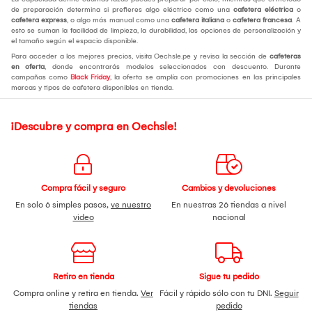
de preparación determina si prefieres algo eléctrico como una
cafetera eléctrica
o
cafetera express
, o algo más manual como una
cafetera italiana
o
cafetera francesa
. A
esto se suman la facilidad de limpieza, la durabilidad, las opciones de personalización y
el tamaño según el espacio disponible.
Para acceder a los mejores precios, visita Oechsle.pe y revisa la sección de
cafeteras
en oferta
, donde encontrarás modelos seleccionados con descuento. Durante
campañas como
Black Friday
, la oferta se amplía con promociones en las principales
marcas y tipos de cafetera disponibles en tienda.
¡Descubre y compra en Oechsle!
Compra fácil y seguro
Cambios y devoluciones
En solo 6 simples pasos,
ve nuestro
En nuestras 26 tiendas a nivel
video
nacional
Retiro en tienda
Sigue tu pedido
Compra online y retira en tienda.
Ver
Fácil y rápido sólo con tu DNI.
Seguir
tiendas
pedido