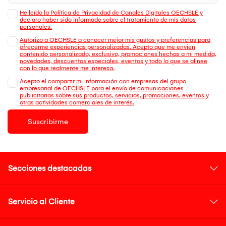
He leído la Política de Privacidad de Canales Digitales OECHSLE y
declaro haber sido informado sobre el tratamiento de mis datos
personales.
Autorizo a OECHSLE a conocer mejor mis gustos y preferencias para
ofrecerme experiencias personalizadas. Acepto que me envien
contenido personalizado, exclusivo, promociones hechas a mi medida,
novedades, descuentos especiales, eventos y todo lo que se alinee
con lo que realmente me interesa.
Acepto el compartir mi información con empresas del grupo
empresarial de OECHSLE para el envío de comunicaciones
publicitarias sobre sus productos, servicios, promociones, eventos y
otras actividades comerciales de interés.
Suscribirme
Secciones destacadas
Servicio al Cliente