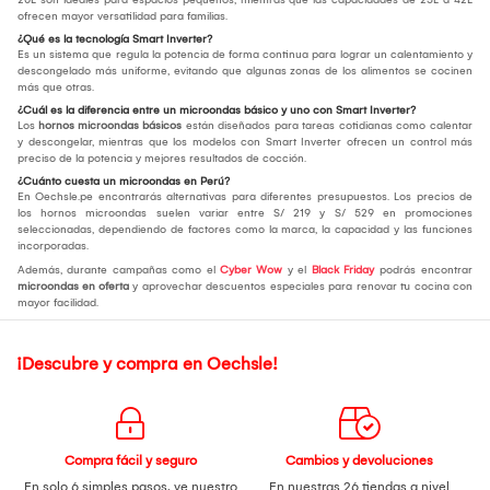
ofrecen mayor versatilidad para familias.
¿Qué es la tecnología Smart Inverter?
Es un sistema que regula la potencia de forma continua para lograr un calentamiento y
descongelado más uniforme, evitando que algunas zonas de los alimentos se cocinen
más que otras.
¿Cuál es la diferencia entre un microondas básico y uno con Smart Inverter?
Los
hornos microondas básicos
están diseñados para tareas cotidianas como calentar
y descongelar, mientras que los modelos con Smart Inverter ofrecen un control más
preciso de la potencia y mejores resultados de cocción.
¿Cuánto cuesta un microondas en Perú?
En Oechsle.pe encontrarás alternativas para diferentes presupuestos. Los precios de
los hornos microondas suelen variar entre S/ 219 y S/ 529 en promociones
seleccionadas, dependiendo de factores como la marca, la capacidad y las funciones
incorporadas.
Además, durante campañas como el
Cyber Wow
y el
Black Friday
podrás encontrar
microondas en oferta
y aprovechar descuentos especiales para renovar tu cocina con
mayor facilidad.
¡Descubre y compra en Oechsle!
Compra fácil y seguro
Cambios y devoluciones
En solo 6 simples pasos,
ve nuestro
En nuestras 26 tiendas a nivel