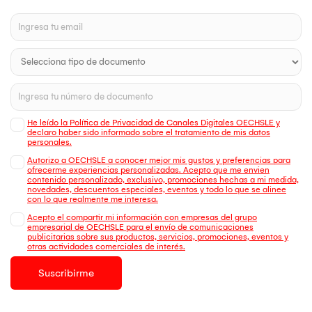
He leído la Política de Privacidad de Canales Digitales OECHSLE y
declaro haber sido informado sobre el tratamiento de mis datos
personales.
Autorizo a OECHSLE a conocer mejor mis gustos y preferencias para
ofrecerme experiencias personalizadas. Acepto que me envien
contenido personalizado, exclusivo, promociones hechas a mi medida,
novedades, descuentos especiales, eventos y todo lo que se alinee
con lo que realmente me interesa.
Acepto el compartir mi información con empresas del grupo
empresarial de OECHSLE para el envío de comunicaciones
publicitarias sobre sus productos, servicios, promociones, eventos y
otras actividades comerciales de interés.
Suscribirme