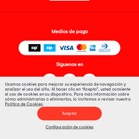
Medios de pago
Síguenos en
Usamos cookies para mejorar su experiencia de navegación y
analizar el uso del sitio. Al hacer clic en “Acepto”, usted consiente
el uso de cookies en su dispositivo. Para más información sobre
cómo administrarlas o eliminarlas, lo invitamos a revisar nuestra
Política de Cookies
.
Tienda 100% Segura
Aceptar
Tiendas Peruanas S.A. R.U.C. Nº 20493020618. Todos los derechos
reservados. Av. Aviación 2405 Piso 3, San Borja
Configuración de cookies
Precios disponibles solo en www.oechsle.pe. Precios online publicados
pueden incluir descuento adicional. Precios sujetos a variaciones sin
previo aviso. Productos sujetos a disponibilidad de stock