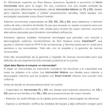
En Oechsle.pe, expertos en línea blanca, queremos ayudarte a encontrar el
horno
microondas
ideal para tu hogar. Por eso, contamos con una amplia variedad de
opciones para diferentes necesidades, desde
microondas básicos
de
17L y 20L
, ideales
para calentar, descongelar y realizar preparaciones sencillas, hasta equipos con
tecnologías avanzadas como Smart Inverter.
Además, encontrarás capacidades de
23L, 32L, 34L y 42L
para adaptarse a distintos
estilos de vida y tamaños de familia. Ya sea que busques un equipo compacto para una
cocina pequeña o una opción más amplia para recetas de mayor volumen, reunimos
alternativas pensadas para brindarte comodidad y eficiencia.
Asimismo, algunos modelos incorporan tecnologías que permiten una cocción y
descongelado uniforme, recubrimientos de fácil limpieza como
EasyClean™
, que
ayudan a eliminar hasta el 99.99 % de las bacterias, y distintas potencias en watts para
ajustarse a tus necesidades. Todo ello, con el respaldo y la garantía de marcas
reconocidas.
Todo ello, acompañado de la garantía y respaldo de marcas reconocidas para que
disfrutes de una experiencia más cómoda y práctica en tu cocina.
¿Qué debo fijarme al comprar un microondas?
Al elegir un microondas, es importante considerar las funciones y la capacidad que
mejor se adapten a tu rutina. Los
microondas básicos
son ideales para calentar y
descongelar, mientras que los modelos con
Smart Inverter
ofrecen una cocción más
uniforme.
Antes de decidir, te recomendamos tener en cuenta:
- Capacidad: los
microondas 17L
y
20L
son ideales para espacios pequeños, los
23L
y
32L
para el uso familiar, y los
34L
y
42L
para preparaciones de mayor tamaño.
- Potencia: los watts influyen en la rapidez para calentar y descongelar los alimentos.
- Espacio y ventilación: verifica las medidas del equipo y deja suficiente margen para