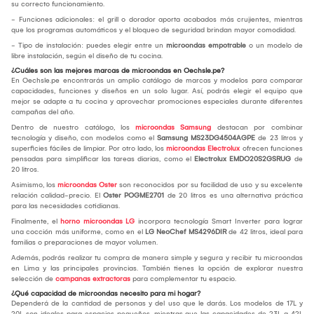
su correcto funcionamiento.
- Funciones adicionales: el grill o dorador aporta acabados más crujientes, mientras
que los programas automáticos y el bloqueo de seguridad brindan mayor comodidad.
- Tipo de instalación: puedes elegir entre un
microondas empotrable
o un modelo de
libre instalación, según el diseño de tu cocina.
¿Cuáles son las mejores marcas de microondas en Oechsle.pe?
En Oechsle.pe encontrarás un amplio catálogo de marcas y modelos para comparar
capacidades, funciones y diseños en un solo lugar. Así, podrás elegir el equipo que
mejor se adapte a tu cocina y aprovechar promociones especiales durante diferentes
campañas del año.
Dentro de nuestro catálogo, los
microondas Samsung
destacan por combinar
tecnología y diseño, con modelos como el
Samsung MS23DG4504AGPE
de 23 litros y
superficies fáciles de limpiar. Por otro lado, los
microondas Electrolux
ofrecen funciones
pensadas para simplificar las tareas diarias, como el
Electrolux EMDO20S2GSRUG
de
20 litros.
Asimismo, los
microondas Oster
son reconocidos por su facilidad de uso y su excelente
relación calidad-precio. El
Oster POGME2701
de 20 litros es una alternativa práctica
para las necesidades cotidianas.
Finalmente, el
horno microondas LG
incorpora tecnología Smart Inverter para lograr
una cocción más uniforme, como en el
LG NeoChef MS4296DIR
de 42 litros, ideal para
familias o preparaciones de mayor volumen.
Además, podrás realizar tu compra de manera simple y segura y recibir tu microondas
en Lima y las principales provincias. También tienes la opción de explorar nuestra
selección de
campanas extractoras
para complementar tu espacio.
¿Qué capacidad de microondas necesito para mi hogar?
Dependerá de la cantidad de personas y del uso que le darás. Los modelos de 17L y
20L son ideales para espacios pequeños, mientras que las capacidades de 23L a 42L