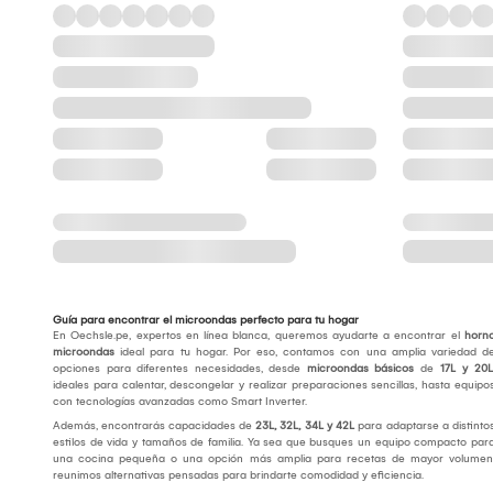
Guía para encontrar el microondas perfecto para tu hogar
En Oechsle.pe, expertos en línea blanca, queremos ayudarte a encontrar el
horn
microondas
ideal para tu hogar. Por eso, contamos con una amplia variedad d
opciones para diferentes necesidades, desde
microondas básicos
de
17L y 20L
ideales para calentar, descongelar y realizar preparaciones sencillas, hasta equipo
con tecnologías avanzadas como Smart Inverter.
Además, encontrarás capacidades de
23L, 32L, 34L y 42L
para adaptarse a distinto
estilos de vida y tamaños de familia. Ya sea que busques un equipo compacto par
una cocina pequeña o una opción más amplia para recetas de mayor volumen
reunimos alternativas pensadas para brindarte comodidad y eficiencia.