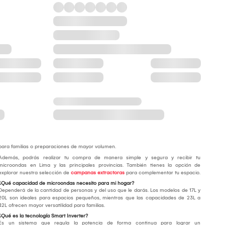
para familias o preparaciones de mayor volumen.
Además, podrás realizar tu compra de manera simple y segura y recibir tu
microondas en Lima y las principales provincias. También tienes la opción de
explorar nuestra selección de
campanas extractoras
para complementar tu espacio.
¿Qué capacidad de microondas necesito para mi hogar?
Dependerá de la cantidad de personas y del uso que le darás. Los modelos de 17L y
20L son ideales para espacios pequeños, mientras que las capacidades de 23L a
42L ofrecen mayor versatilidad para familias.
¿Qué es la tecnología Smart Inverter?
Es un sistema que regula la potencia de forma continua para lograr un