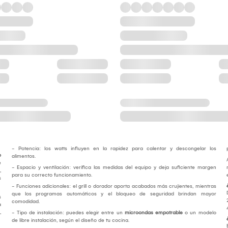
- Potencia: los watts influyen en la rapidez para calentar y descongelar los
o
alimentos.
e
- Espacio y ventilación: verifica las medidas del equipo y deja suficiente margen
,
para su correcto funcionamiento.
s
- Funciones adicionales: el grill o dorador aporta acabados más crujientes, mientras
que los programas automáticos y el bloqueo de seguridad brindan mayor
s
comodidad.
a
,
- Tipo de instalación: puedes elegir entre un
microondas empotrable
o un modelo
de libre instalación, según el diseño de tu cocina.