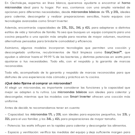
En Oechsle.pe, expertos en línea blanca, queremos ayudarte a encontrar el
horno
microondas
ideal para tu hogar. Por eso, contamos con una amplia variedad de
opciones para diferentes necesidades, desde
microondas básicos
de
17L y 20L
, ideales
para calentar, descongelar y realizar preparaciones sencillas, hasta equipos con
tecnologías avanzadas como Smart Inverter.
Además, encontrarás capacidades de
23L, 32L, 34L y 42L
para adaptarse a distintos
estilos de vida y tamaños de familia. Ya sea que busques un equipo compacto para una
cocina pequeña o una opción más amplia para recetas de mayor volumen, reunimos
alternativas pensadas para brindarte comodidad y eficiencia.
Asimismo, algunos modelos incorporan tecnologías que permiten una cocción y
descongelado uniforme, recubrimientos de fácil limpieza como
EasyClean™
, que
ayudan a eliminar hasta el 99.99 % de las bacterias, y distintas potencias en watts para
ajustarse a tus necesidades. Todo ello, con el respaldo y la garantía de marcas
reconocidas.
Todo ello, acompañado de la garantía y respaldo de marcas reconocidas para que
disfrutes de una experiencia más cómoda y práctica en tu cocina.
¿Qué debo fijarme al comprar un microondas?
Al elegir un microondas, es importante considerar las funciones y la capacidad que
mejor se adapten a tu rutina. Los
microondas básicos
son ideales para calentar y
descongelar, mientras que los modelos con
Smart Inverter
ofrecen una cocción más
uniforme.
Antes de decidir, te recomendamos tener en cuenta:
- Capacidad: los
microondas 17L
y
20L
son ideales para espacios pequeños, los
23L
y
32L
para el uso familiar, y los
34L
y
42L
para preparaciones de mayor tamaño.
- Potencia: los watts influyen en la rapidez para calentar y descongelar los alimentos.
- Espacio y ventilación: verifica las medidas del equipo y deja suficiente margen para