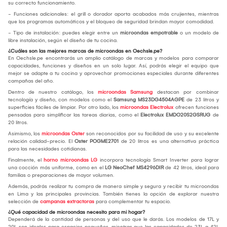
su correcto funcionamiento.
- Funciones adicionales: el grill o dorador aporta acabados más crujientes, mientras
que los programas automáticos y el bloqueo de seguridad brindan mayor comodidad.
- Tipo de instalación: puedes elegir entre un
microondas empotrable
o un modelo de
libre instalación, según el diseño de tu cocina.
¿Cuáles son las mejores marcas de microondas en Oechsle.pe?
En Oechsle.pe encontrarás un amplio catálogo de marcas y modelos para comparar
capacidades, funciones y diseños en un solo lugar. Así, podrás elegir el equipo que
mejor se adapte a tu cocina y aprovechar promociones especiales durante diferentes
campañas del año.
Dentro de nuestro catálogo, los
microondas Samsung
destacan por combinar
tecnología y diseño, con modelos como el
Samsung MS23DG4504AGPE
de 23 litros y
superficies fáciles de limpiar. Por otro lado, los
microondas Electrolux
ofrecen funciones
pensadas para simplificar las tareas diarias, como el
Electrolux EMDO20S2GSRUG
de
20 litros.
Asimismo, los
microondas Oster
son reconocidos por su facilidad de uso y su excelente
relación calidad-precio. El
Oster POGME2701
de 20 litros es una alternativa práctica
para las necesidades cotidianas.
Finalmente, el
horno microondas LG
incorpora tecnología Smart Inverter para lograr
una cocción más uniforme, como en el
LG NeoChef MS4296DIR
de 42 litros, ideal para
familias o preparaciones de mayor volumen.
Además, podrás realizar tu compra de manera simple y segura y recibir tu microondas
en Lima y las principales provincias. También tienes la opción de explorar nuestra
selección de
campanas extractoras
para complementar tu espacio.
¿Qué capacidad de microondas necesito para mi hogar?
Dependerá de la cantidad de personas y del uso que le darás. Los modelos de 17L y
20L son ideales para espacios pequeños, mientras que las capacidades de 23L a 42L