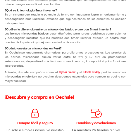
ofrecen mayor versatilidad para familias.
¿Qué es la tecnología Smart Inverter?
Es un sistema que regula la potencia de forma continua para lograr un calentamiento y
descongelado más uniforme, evitando que algunas zonas de los alimentos se cocinen
más que otras.
¿Cuál es la diferencia entre un microondas básico y uno con Smart Inverter?
Los
hornos microondas básicos
están diseñados para tareas cotidianas como calentar
y descongelar, mientras que los modelos con Smart Inverter ofrecen un control más
preciso de la potencia y mejores resultados de cocción.
¿Cuánto cuesta un microondas en Perú?
En Oechsle.pe encontrarás alternativas para diferentes presupuestos. Los precios de
los hornos microondas suelen variar entre S/ 219 y S/ 529 en promociones
seleccionadas, dependiendo de factores como la marca, la capacidad y las funciones
incorporadas.
Además, durante campañas como el
Cyber Wow
y el
Black Friday
podrás encontrar
microondas en oferta
y aprovechar descuentos especiales para renovar tu cocina con
mayor facilidad.
¡Descubre y compra en Oechsle!
Compra fácil y seguro
Cambios y devoluciones
En solo 6 simples pasos,
ve nuestro
En nuestras 26 tiendas a nivel