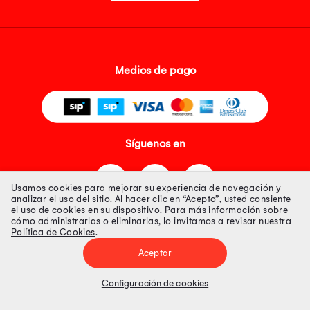
Medios de pago
Síguenos en
Usamos cookies para mejorar su experiencia de navegación y
analizar el uso del sitio. Al hacer clic en “Acepto”, usted consiente
el uso de cookies en su dispositivo. Para más información sobre
cómo administrarlas o eliminarlas, lo invitamos a revisar nuestra
Política de Cookies
.
Tienda 100% Segura
Aceptar
Tiendas Peruanas S.A. R.U.C. Nº 20493020618. Todos los derechos
reservados. Av. Aviación 2405 Piso 3, San Borja
Configuración de cookies
Precios disponibles solo en www.oechsle.pe. Precios online publicados
pueden incluir descuento adicional. Precios sujetos a variaciones sin
previo aviso. Productos sujetos a disponibilidad de stock