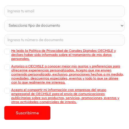
He leído la Política de Privacidad de Canales Digitales OECHSLE y
declaro haber sido informado sobre el tratamiento de mis datos
personales.
Autorizo a OECHSLE a conocer mejor mis gustos y preferencias para
ofrecerme experiencias personalizadas. Acepto que me envien
contenido personalizado, exclusivo, promociones hechas a mi medida,
novedades, descuentos especiales, eventos y todo lo que se alinee
con lo que realmente me interesa.
Acepto el compartir mi información con empresas del grupo
empresarial de OECHSLE para el envío de comunicaciones
publicitarias sobre sus productos, servicios, promociones, eventos y
otras actividades comerciales de interés.
Suscribirme