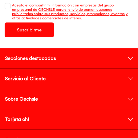
Acepto el compartir mi información con empresas del grupo
empresarial de OECHSLE para el envío de comunicaciones
publicitarias sobre sus productos, servicios, promociones, eventos y
otras actividades comerciales de interés.
Suscribirme
Secciones destacadas
Servicio al Cliente
Sobre Oechsle
Tarjeta oh!