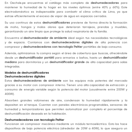
En Oechsle.pe encuentras el catálogo más completo de
deshumedecedores
para
mantener la humedad de tu hogar en los niveles óptimos (entre 40% y 60%). Este
electrodoméstico es indispensable para combatir el clima crítico de Lima, ya que
extrae eficientemente el exceso de vapor de agua en espacios cerrados.
Su uso continuo de estos
deshumidificadores
previene de forma directa la formación
de moho, hongos y malos olores que deterioran tarrajeos, prendas y muebles,
garantizando un aire limpio que protege la salud respiratoria de tu familia.
Encuentra el
deshumedecedor de ambiente
ideal según tus necesidades tecnológicas
y de espacio. Contamos con
deshumedecedores digitales
de alta potencia con
compresor y
deshumedecedores con tecnología Peltier
portátiles de bajo consumo.
Además, optimizamos tu compra según el área de cobertura que buscas, ofreciéndote
desde un
deshumidificador portátil
para armarios o baños, hasta un
deshumidificador
mediano
para dormitorios y un
deshumidificador grande
de alta capacidad para salas
integradas.
Modelos de deshumidificadores
Deshumedecedores digitales
Estos
deshumedecedores de ambiente
son los equipos más potentes del mercado
gracias a su motor con compresor interno. Tienen una alta capacidad de extracción y
consumo de energía variable según la potencia del motor (usualmente entre 200W y
400W).
Absorben grandes volúmenes de aire, condensan la humedad rápidamente y la
depositan en el tanque. Cuentan con paneles electrónicos programables, sensores de
humedad y temporizadores que permiten automatizar por completo el porcentaje de
deshumidificación deseado en la habitación.
Deshumedecedores con tecnología Peltier
Funcionan sin compresor mecánico mediante un módulo termoeléctrico. Esto los hace
dispositivos de baja potencia eléctrica (alrededor de 20W a 40W), lo que asegura un