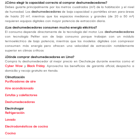
¿Cómo elegir la capacidad correcta al comprar deshumedecedores?
Debes guiarte principalmente por los metros cuadrados (m²) de la habitación y el nivel
de humedad. Los
deshumedecedores
de baja capacidad o portátiles sirven para áreas
de hasta 20 m², mientras que los espacios medianos y grandes (de 20 a 50 m²)
requieren equipos digitales con mayor potencia de extracción diaria.
¿Los deshumedecedores consumen mucha energía eléctrica?
El consumo depende directamente de la tecnología del motor. Los
deshumedecedores
con tecnología Peltier son de bajo consumo porque trabajan con un módulo
termoeléctrico de baja potencia, mientras que los modelos digitales con compresor
consumen más energía pero ofrecen una velocidad de extracción notablemente
superior en climas críticos
¿Dónde comprar deshumedecedores en Lima?
Compra tu deshumedecedor al mejor precio en Oechsle.pe durante eventos como el
Cyber Wow
y
Black Friday
. Aprovecha los beneficios de garantía oficial, despacho a
domicilio y recojo gratuito en tienda.
Climatización
Purificadores de aire
Aire acondicionado
Estufas y calefactores
Deshumedecedores
Electrohogar
Refrigeración
Lavado
Electrodomésticos de cocina
Cocina