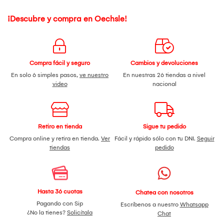
¡Descubre y compra en Oechsle!
Compra fácil y seguro
Cambios y devoluciones
En solo 6 simples pasos,
ve nuestro
En nuestras 26 tiendas a nivel
video
nacional
Retiro en tienda
Sigue tu pedido
Compra online y retira en tienda.
Ver
Fácil y rápido sólo con tu DNI.
Seguir
tiendas
pedido
Hasta 36 cuotas
Chatea con nosotros
Pagando con Sip
Escríbenos a nuestro
Whatsapp
¿No la tienes?
Solicítala
Chat