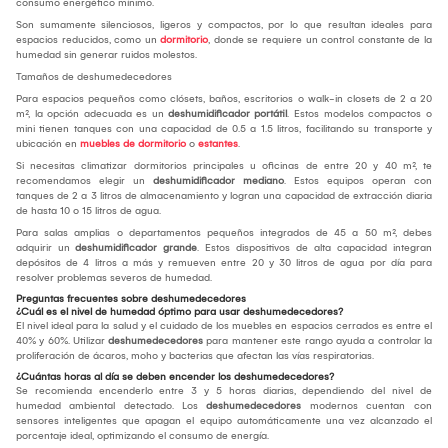
consumo energético mínimo.
Son sumamente silenciosos, ligeros y compactos, por lo que resultan ideales para
espacios reducidos, como un
dormitorio
, donde se requiere un control constante de la
humedad sin generar ruidos molestos.
Tamaños de deshumedecedores
Para espacios pequeños como clósets, baños, escritorios o walk-in closets de 2 a 20
m², la opción adecuada es un
deshumidificador portátil
. Estos modelos compactos o
mini tienen tanques con una capacidad de 0.5 a 1.5 litros, facilitando su transporte y
ubicación en
muebles de dormitorio
o
estantes
.
Si necesitas climatizar dormitorios principales u oficinas de entre 20 y 40 m², te
recomendamos elegir un
deshumidificador mediano
. Estos equipos operan con
tanques de 2 a 3 litros de almacenamiento y logran una capacidad de extracción diaria
de hasta 10 o 15 litros de agua.
Para salas amplias o departamentos pequeños integrados de 45 a 50 m², debes
adquirir un
deshumidificador grande
. Estos dispositivos de alta capacidad integran
depósitos de 4 litros a más y remueven entre 20 y 30 litros de agua por día para
resolver problemas severos de humedad.
Preguntas frecuentes sobre deshumedecedores
¿Cuál es el nivel de humedad óptimo para usar deshumedecedores?
El nivel ideal para la salud y el cuidado de los muebles en espacios cerrados es entre el
40% y 60%. Utilizar
deshumedecedores
para mantener este rango ayuda a controlar la
proliferación de ácaros, moho y bacterias que afectan las vías respiratorias.
¿Cuántas horas al día se deben encender los deshumedecedores?
Se recomienda encenderlo entre 3 y 5 horas diarias, dependiendo del nivel de
humedad ambiental detectado. Los
deshumedecedores
modernos cuentan con
sensores inteligentes que apagan el equipo automáticamente una vez alcanzado el
porcentaje ideal, optimizando el consumo de energía.