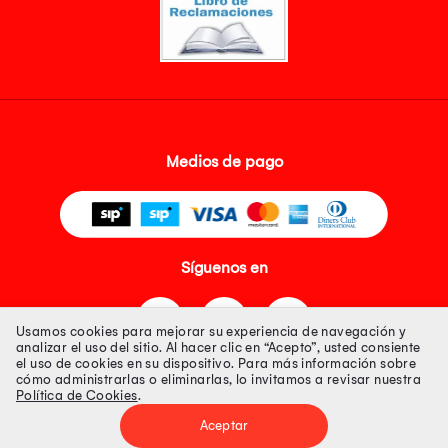
Medios de pago
Síguenos en
Usamos cookies para mejorar su experiencia de navegación y
analizar el uso del sitio. Al hacer clic en “Acepto”, usted consiente
el uso de cookies en su dispositivo. Para más información sobre
cómo administrarlas o eliminarlas, lo invitamos a revisar nuestra
Política de Cookies
.
Tienda 100% Segura
Aceptar
Tiendas Peruanas S.A. R.U.C. Nº 20493020618. Todos los derechos