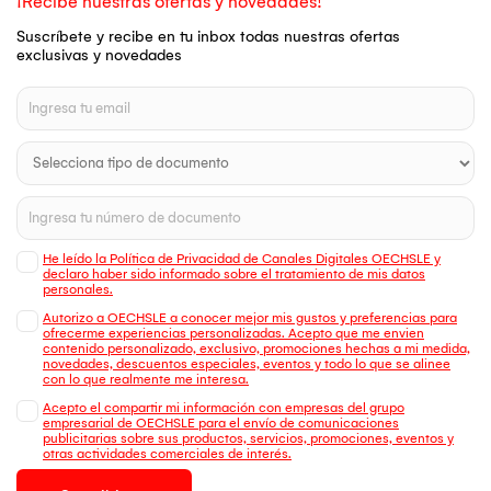
¡Recibe nuestras ofertas y novedades!
Suscríbete y recibe en tu inbox todas nuestras ofertas
exclusivas y novedades
He leído la Política de Privacidad de Canales Digitales OECHSLE y
declaro haber sido informado sobre el tratamiento de mis datos
personales.
Autorizo a OECHSLE a conocer mejor mis gustos y preferencias para
ofrecerme experiencias personalizadas. Acepto que me envien
contenido personalizado, exclusivo, promociones hechas a mi medida,
novedades, descuentos especiales, eventos y todo lo que se alinee
con lo que realmente me interesa.
Acepto el compartir mi información con empresas del grupo
empresarial de OECHSLE para el envío de comunicaciones
publicitarias sobre sus productos, servicios, promociones, eventos y
otras actividades comerciales de interés.