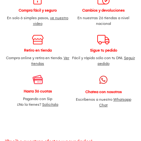
Compra fácil y seguro
Cambios y devoluciones
En solo 6 simples pasos,
ve nuestro
En nuestras 26 tiendas a nivel
video
nacional
Retiro en tienda
Sigue tu pedido
Compra online y retira en tienda.
Ver
Fácil y rápido sólo con tu DNI.
Seguir
tiendas
pedido
Hasta 36 cuotas
Chatea con nosotros
Pagando con Sip
Escríbenos a nuestro
Whatsapp
¿No la tienes?
Solicítala
Chat