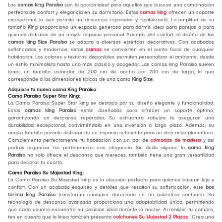
Las
camas king Paraíso
son la opción ideal para aquellos que buscan una combinación
perfecta de confort y elegancia en su dormitorio. Estas
camas king
ofrecen un soporte
excepcional, lo que permite un descanso reparador y revitalizante. La amplitud de su
tamaño King proporciona un espacio generoso para dormir, ideal para parejas o para
quienes disfrutan de un mayor espacio personal. Además del confort, el diseño de las
camas king Size
Paraíso
se adapta a diversas estéticas decorativas. Con acabados
sofisticados y modernos, estas
camas
se convierten en el punto focal de cualquier
habitación. Los colores y texturas disponibles permiten personalizar el ambiente, desde
un estilo minimalista hasta uno más clásico y acogedor. Las camas king Paraíso suelen
tener un tamaño estándar de 200 cm de ancho por 200 cm de largo, lo que
corresponde a las dimensiones típicas de una cama
King Size
.
Adquiere tu nueva cama King Paraíso
Cama Paraíso Super Star King:
La Cama Paraíso Super Star king se destaca por su diseño elegante y funcionalidad.
Estas
camas king Paraíso
están diseñadas para ofrecer un soporte óptimo,
garantizando un descanso reparador. Su estructura robusta te aseguran una
durabilidad excepcional, convirtiéndola en una inversión a largo plazo. Además, su
amplio tamaño permite disfrutar de un espacio suficiente para un descanso placentero.
Complementa perfectamente tu habitación con un par de
cómodas de madera
y así
podrás organizar tus pertenencias con elegancia. Sin duda alguna, la
cama king
Paraíso
no solo ofrece el descanso que mereces, también tiene una gran versatilidad
para decorar tu cuarto.
Cama Paraíso Su Majestad King:
La Cama Paraíso Su Majestad king es la elección perfecta para quienes buscan lujo y
confort. Con un acabado exquisito y detalles que resaltan su sofisticación, este
box
tarima king Paraíso
transforma cualquier dormitorio en un auténtico santuario. Su
tecnología de descanso avanzada proporciona una adaptabilidad única, permitiendo
que cada usuario encuentre su posición ideal durante la noche. Al realizar tu compra,
ten en cuenta que la línea también presenta
colchones Su Majestad 2 Plazas
. ¡Crea una