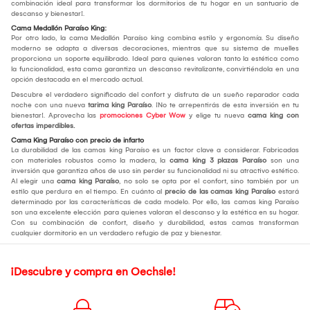
combinación ideal para transformar los dormitorios de tu hogar en un santuario de
descanso y bienestar!.
Cama Medallón Paraíso King:
Por otro lado, la cama Medallón Paraíso king combina estilo y ergonomía. Su diseño
moderno se adapta a diversas decoraciones, mientras que su sistema de muelles
proporciona un soporte equilibrado. Ideal para quienes valoran tanto la estética como
la funcionalidad, esta cama garantiza un descanso revitalizante, convirtiéndola en una
opción destacada en el mercado actual.
Descubre el verdadero significado del confort y disfruta de un sueño reparador cada
noche con una nueva
tarima king Paraíso
. ¡No te arrepentirás de esta inversión en tu
bienestar!. Aprovecha las
promociones Cyber Wow
y elige tu nueva
cama king con
ofertas imperdibles.
Cama King Paraíso con precio de infarto
La durabilidad de las camas king Paraíso es un factor clave a considerar. Fabricadas
con materiales robustos como la madera, la
cama king 3 plazas Paraíso
son una
inversión que garantiza años de uso sin perder su funcionalidad ni su atractivo estético.
Al elegir una
cama king Paraíso
, no solo se opta por el confort, sino también por un
estilo que perdura en el tiempo. En cuánto al
precio de las camas king Paraíso
estará
determinado por las características de cada modelo. Por ello, las camas king Paraíso
son una excelente elección para quienes valoran el descanso y la estética en su hogar.
Con su combinación de confort, diseño y durabilidad, estas camas transforman
cualquier dormitorio en un verdadero refugio de paz y bienestar.
¡Descubre y compra en Oechsle!