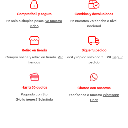
Compra fácil y seguro
Cambios y devoluciones
En solo 6 simples pasos,
ve nuestro
En nuestras 26 tiendas a nivel
video
nacional
Retiro en tienda
Sigue tu pedido
Compra online y retira en tienda.
Ver
Fácil y rápido sólo con tu DNI.
Seguir
tiendas
pedido
Hasta 36 cuotas
Chatea con nosotros
Pagando con Sip
Escríbenos a nuestro
Whatsapp
¿No la tienes?
Solicítala
Chat