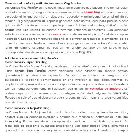
Descubre el confort y estilo de las camas King Paraíso
Las
camas king Paraíso
son la opción ideal para aquellos que buscan una combinación
perfecta de confort y elegancia en su dormitorio. Estas
camas king
ofrecen un soporte
excepcional, lo que permite un descanso reparador y revitalizante. La amplitud de su
tamaño King proporciona un espacio generoso para dormir, ideal para parejas o para
quienes disfrutan de un mayor espacio personal. Además del confort, el diseño de las
camas king Size
Paraíso
se adapta a diversas estéticas decorativas. Con acabados
sofisticados y modernos, estas
camas
se convierten en el punto focal de cualquier
habitación. Los colores y texturas disponibles permiten personalizar el ambiente, desde
un estilo minimalista hasta uno más clásico y acogedor. Las camas king Paraíso suelen
tener un tamaño estándar de 200 cm de ancho por 200 cm de largo, lo que
corresponde a las dimensiones típicas de una cama
King Size
.
Adquiere tu nueva cama King Paraíso
Cama Paraíso Super Star King:
La Cama Paraíso Super Star king se destaca por su diseño elegante y funcionalidad.
Estas
camas king Paraíso
están diseñadas para ofrecer un soporte óptimo,
garantizando un descanso reparador. Su estructura robusta te aseguran una
durabilidad excepcional, convirtiéndola en una inversión a largo plazo. Además, su
amplio tamaño permite disfrutar de un espacio suficiente para un descanso placentero.
Complementa perfectamente tu habitación con un par de
cómodas de madera
y así
podrás organizar tus pertenencias con elegancia. Sin duda alguna, la
cama king
Paraíso
no solo ofrece el descanso que mereces, también tiene una gran versatilidad
para decorar tu cuarto.
Cama Paraíso Su Majestad King:
La Cama Paraíso Su Majestad king es la elección perfecta para quienes buscan lujo y
confort. Con un acabado exquisito y detalles que resaltan su sofisticación, este
box
tarima king Paraíso
transforma cualquier dormitorio en un auténtico santuario. Su
tecnología de descanso avanzada proporciona una adaptabilidad única, permitiendo
que cada usuario encuentre su posición ideal durante la noche. Al realizar tu compra,