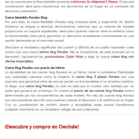
ten en cuenta que la línea también presenta
colchones Su Majestad 2 Plazas
. ¡Crea una
combinación ideal para transformar los dormitorios de tu hogar en un santuario de
descanso y bienestar!.
Cama Medallón Paraíso King:
Por otro lado, la cama Medallón Paraíso king combina estilo y ergonomía. Su diseño
moderno se adapta a diversas decoraciones, mientras que su sistema de muelles
proporciona un soporte equilibrado. Ideal para quienes valoran tanto la estética como
la funcionalidad, esta cama garantiza un descanso revitalizante, convirtiéndola en una
opción destacada en el mercado actual.
Descubre el verdadero significado del confort y disfruta de un sueño reparador cada
noche con una nueva
tarima king Paraíso
. ¡No te arrepentirás de esta inversión en tu
bienestar!. Aprovecha las
promociones Cyber Wow
y elige tu nueva
cama king con
ofertas imperdibles.
Cama King Paraíso con precio de infarto
La durabilidad de las camas king Paraíso es un factor clave a considerar. Fabricadas
con materiales robustos como la madera, la
cama king 3 plazas Paraíso
son una
inversión que garantiza años de uso sin perder su funcionalidad ni su atractivo estético.
Al elegir una
cama king Paraíso
, no solo se opta por el confort, sino también por un
estilo que perdura en el tiempo. En cuánto al
precio de las camas king Paraíso
estará
determinado por las características de cada modelo. Por ello, las camas king Paraíso
son una excelente elección para quienes valoran el descanso y la estética en su hogar.
Con su combinación de confort, diseño y durabilidad, estas camas transforman
cualquier dormitorio en un verdadero refugio de paz y bienestar.
¡Descubre y compra en Oechsle!