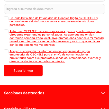
He leído la Política de Privacidad de Canales Digitales OECHSLE y
declaro haber sido informado sobre el tratamiento de mis datos
personales.
Autorizo a OECHSLE a conocer mejor mis gustos y preferencias para
ofrecerme experiencias personalizadas. Acepto que me envien
contenido personalizado, exclusivo, promociones hechas a mi medida,
novedades, descuentos especiales, eventos y todo lo que se alinee
con lo que realmente me interesa.
Acepto el compartir mi información con empresas del grupo
empresarial de OECHSLE para el envío de comunicaciones
publicitarias sobre sus productos, servicios, promociones, eventos y
otras actividades comerciales de interés.
Suscribirme
Secciones destacadas