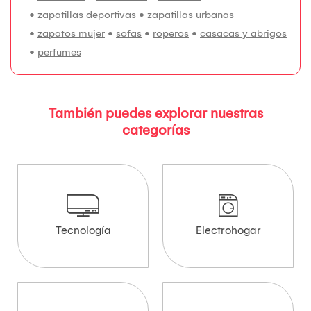
•
zapatillas deportivas
•
zapatillas urbanas
•
zapatos mujer
•
sofas
•
roperos
•
casacas y abrigos
•
perfumes
También puedes explorar nuestras
categorías
Tecnología
Electrohogar