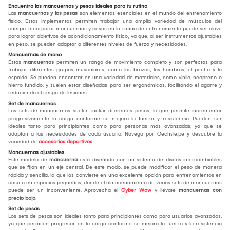
Encuentra las mancuernas y pesas ideales para tu rutina
Las
mancuernas y las pesas
son elementos esenciales en el mundo del entrenamiento
físico. Estos implementos permiten trabajar una amplia variedad de músculos del
cuerpo. Incorporar mancuernas y pesas en la rutina de entrenamiento puede ser clave
para lograr objetivos de acondicionamiento físico, ya que, al ser instrumentos ajustables
en peso, se pueden adaptar a diferentes niveles de fuerza y necesidades.
Mancuernas de mano
Estas
mancuernas
permiten un rango de movimiento completo y son perfectas para
trabajar diferentes grupos musculares, como los brazos, los hombros, el pecho y la
espalda. Se pueden encontrar en una variedad de materiales, como vinilo, neopreno o
hierro fundido, y suelen estar diseñadas para ser ergonómicas, facilitando el agarre y
reduciendo el riesgo de lesiones.
Set de mancuernas
Los sets de mancuernas suelen incluir diferentes pesos, lo que permite incrementar
progresivamente la carga conforme se mejora la fuerza y resistencia. Pueden ser
ideales tanto para principiantes como para personas más avanzadas, ya que se
adaptan a las necesidades de cada usuario. Navega por Oechsle.pe y descubre la
variedad de
accesorios deportivos
.
Mancuernas ajustables
Este modelo de
mancuerna
está diseñado con un sistema de discos intercambiables
que se fijan en un eje central. De este modo, se puede modificar el peso de manera
rápida y sencilla, lo que las convierte en una excelente opción para entrenamientos en
casa o en espacios pequeños, donde el almacenamiento de varios sets de mancuernas
puede ser un inconveniente. Aprovecha el
Cyber Wow
y llévate
mancuernas con
precio bajo
.
Set de pesas
Los sets de pesas son ideales tanto para principiantes como para usuarios avanzados,
ya que permiten progresar en la carga conforme se mejora la fuerza y la resistencia