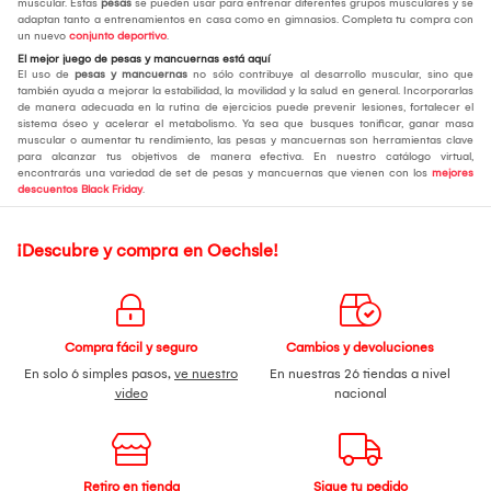
muscular. Estas
pesas
se pueden usar para entrenar diferentes grupos musculares y se
adaptan tanto a entrenamientos en casa como en gimnasios. Completa tu compra con
un nuevo
conjunto deportivo
.
El mejor juego de pesas y mancuernas está aquí
El uso de
pesas y mancuernas
no sólo contribuye al desarrollo muscular, sino que
también ayuda a mejorar la estabilidad, la movilidad y la salud en general. Incorporarlas
de manera adecuada en la rutina de ejercicios puede prevenir lesiones, fortalecer el
sistema óseo y acelerar el metabolismo. Ya sea que busques tonificar, ganar masa
muscular o aumentar tu rendimiento, las pesas y mancuernas son herramientas clave
para alcanzar tus objetivos de manera efectiva. En nuestro catálogo virtual,
encontrarás una variedad de set de pesas y mancuernas que vienen con los
mejores
descuentos Black Friday
.
¡Descubre y compra en Oechsle!
Compra fácil y seguro
Cambios y devoluciones
En solo 6 simples pasos,
ve nuestro
En nuestras 26 tiendas a nivel
video
nacional
Retiro en tienda
Sigue tu pedido