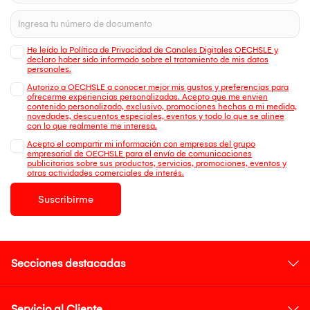
He leído la Política de Privacidad de Canales Digitales OECHSLE y
declaro haber sido informado sobre el tratamiento de mis datos
personales.
Autorizo a OECHSLE a conocer mejor mis gustos y preferencias para
ofrecerme experiencias personalizadas. Acepto que me envien
contenido personalizado, exclusivo, promociones hechas a mi medida,
novedades, descuentos especiales, eventos y todo lo que se alinee
con lo que realmente me interesa.
Acepto el compartir mi información con empresas del grupo
empresarial de OECHSLE para el envío de comunicaciones
publicitarias sobre sus productos, servicios, promociones, eventos y
otras actividades comerciales de interés.
Suscribirme
Secciones destacadas
Servicio al Cliente