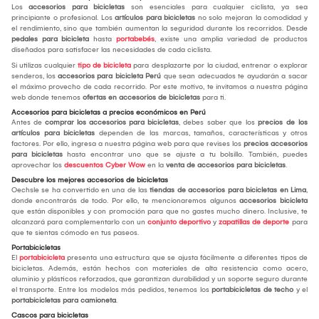
Los
accesorios para bicicletas
son esenciales para cualquier ciclista, ya sea
principiante o profesional. Los
artículos para bicicletas
no solo mejoran la comodidad y
el rendimiento, sino que también aumentan la seguridad durante los recorridos. Desde
pedales para bicicleta
hasta
portabebés
, existe una amplia variedad de productos
diseñados para satisfacer las necesidades de cada ciclista.
Si utilizas cualquier
tipo de bicicleta
para desplazarte por la ciudad, entrenar o explorar
senderos, los
accesorios para bicicleta Perú
que sean adecuados te ayudarán a sacar
el máximo provecho de cada recorrido. Por este motivo, te invitamos a nuestra página
web donde tenemos
ofertas en accesorios de bicicletas
para ti.
Accesorios para bicicletas a precios económicos en Perú
Antes de
comprar los
accesorios para bicicletas
, debes saber que los
precios de los
artículos para bicicletas
dependen de las marcas, tamaños, características y otros
factores. Por ello, ingresa a nuestra página web para que revises los
precios accesorios
para bicicletas
hasta encontrar uno que se ajuste a tu bolsillo. También, puedes
aprovechar los
descuentos Cyber Wow
en la
venta de accesorios para bicicletas
.
Descubre los mejores accesorios de bicicletas
Oechsle se ha convertido en una de las
tiendas de accesorios para bicicletas en Lima
,
donde encontrarás de todo. Por ello, te mencionaremos algunos
accesorios bicicleta
que están disponibles y con promoción para que no gastes mucho dinero. Inclusive, te
alcanzará para complementarlo con un
conjunto deportivo
y
zapatillas de deporte
para
que te sientas cómodo en tus paseos.
Portabicicletas
El
portabicicleta
presenta una estructura que se ajusta fácilmente a diferentes tipos de
bicicletas. Además, están hechos con materiales de alta resistencia como acero,
aluminio y plásticos reforzados, que garantizan durabilidad y un soporte seguro durante
el transporte. Entre los modelos más pedidos, tenemos los
portabicicletas de techo
y el
portabicicletas para camioneta
.
Cascos para bicicletas