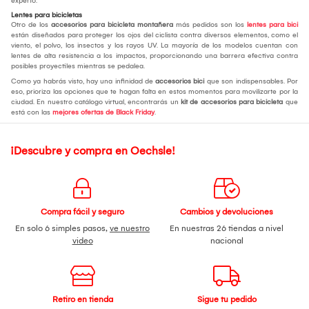
experto.
Lentes para bicicletas
Otro de los
accesorios para bicicleta montañera
más pedidos son los
lentes para bici
están diseñados para proteger los ojos del ciclista contra diversos elementos, como el
viento, el polvo, los insectos y los rayos UV. La mayoría de los modelos cuentan con
lentes de alta resistencia a los impactos, proporcionando una barrera efectiva contra
posibles proyectiles mientras se pedalea.
Como ya habrás visto, hay una infinidad de
accesorios bici
que son indispensables. Por
eso, prioriza las opciones que te hagan falta en estos momentos para movilizarte por la
ciudad. En nuestro catálogo virtual, encontrarás un
kit de accesorios para bicicleta
que
está con las
mejores ofertas de Black Friday
.
¡Descubre y compra en Oechsle!
Compra fácil y seguro
Cambios y devoluciones
En solo 6 simples pasos,
ve nuestro
En nuestras 26 tiendas a nivel
video
nacional
Retiro en tienda
Sigue tu pedido