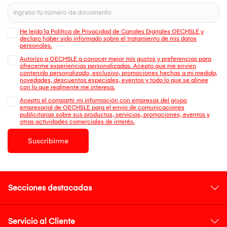
He leído la Política de Privacidad de Canales Digitales OECHSLE y
declaro haber sido informado sobre el tratamiento de mis datos
personales.
Autorizo a OECHSLE a conocer mejor mis gustos y preferencias para
ofrecerme experiencias personalizadas. Acepto que me envien
contenido personalizado, exclusivo, promociones hechas a mi medida,
novedades, descuentos especiales, eventos y todo lo que se alinee
con lo que realmente me interesa.
Acepto el compartir mi información con empresas del grupo
empresarial de OECHSLE para el envío de comunicaciones
publicitarias sobre sus productos, servicios, promociones, eventos y
otras actividades comerciales de interés.
Suscribirme
Secciones destacadas
Servicio al Cliente