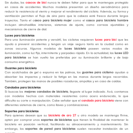
Sin dudas, los
cascos de bici
nunca te deben faltar para que te mantengas protegido
en casos de accidentes. Muchos modelos presentan un diseño aerodinámico para
reducir la resistencia al viento y mejorar el rendimiento del ciclista. Además, su forma y
ventilación permiten el flujo de aire para que la cabeza esté fresca durante largos
trayectos. Tanto el c
asco para bicicleta mujer
como el
casco para bicicleta hombre
incluyen almohadillas interiores, sistemas de ajuste, como correas ajustables y
mecanismos de cierre de dial.
Luces para bicicletas
Para una iluminación potente y versátil, los ciclistas requieren
luces para bici
que les
ayuda a prevenir accidentes y tengan un viaje seguro tanto en la ciudad como en
zonas oscuras. Algunos modelos de
luces bicicleta
poseen varios modos de
iluminación, como luz fija, intermitente y parpadeo rápido. En la actualidad, las
luces LED
para bicicletas
se han vuelto las preferidas por su iluminación brillante y de bajo
consumo energético.
Guantes para bicicleta
Con acolchados de gel o espuma en las palmas, los
guantes para ciclismo
ayudan a
absorber los impactos y reducir la fatiga en las manos durante largos recorridos.
También, protegen las manos de posibles rozaduras, ampollas y en caso de caídas.
Candados para bicicletas
Si buscas los
mejores candados de bicicleta
, llegaste al lugar indicado. Acá, contamos
con modelos hechos con materiales resistentes como acero endurecido, lo que
dificulta su corte o manipulación. Cabe señalar que el
candado para bicicleta
viene con
diferentes sistemas de cierre, como llaves y combinaciones.
Soportes para bicicletas
Para quienes desean que su
bicicleta de aro 27
u otro modelo se mantenga firme,
opten por comprar unos
soportes de bicicletas
que tienen la finalidad de mantener la
bicicleta en posición vertical, facilitando su almacenamiento y mantenimiento. Sin
embargo, los
soportes de pared para bicicletas
suelen necesitar instalación de un