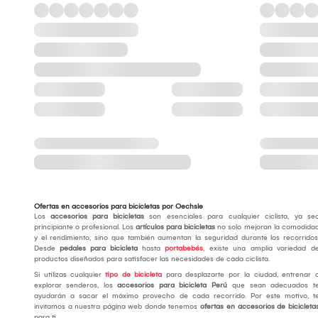
Ofertas en accesorios para bicicletas por Oechsle
Los
accesorios para bicicletas
son esenciales para cualquier ciclista, ya se
principiante o profesional. Los
artículos para bicicletas
no solo mejoran la comodida
y el rendimiento, sino que también aumentan la seguridad durante los recorridos
Desde
pedales para bicicleta
hasta
portabebés
, existe una amplia variedad d
productos diseñados para satisfacer las necesidades de cada ciclista.
Si utilizas cualquier
tipo de bicicleta
para desplazarte por la ciudad, entrenar 
explorar senderos, los
accesorios para bicicleta Perú
que sean adecuados t
ayudarán a sacar el máximo provecho de cada recorrido. Por este motivo, t
invitamos a nuestra página web donde tenemos
ofertas en accesorios de bicicleta
para ti.