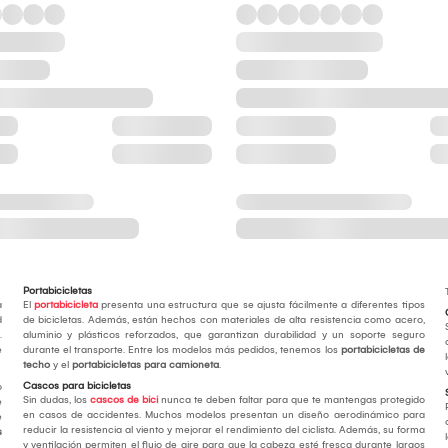
Portabicicletas
a
El
portabicicleta
presenta una estructura que se ajusta fácilmente a diferentes tipos
d
de bicicletas. Además, están hechos con materiales de alta resistencia como acero,
.
aluminio y plásticos reforzados, que garantizan durabilidad y un soporte seguro
e
durante el transporte. Entre los modelos más pedidos, tenemos los
portabicicletas de
techo
y el
portabicicletas para camioneta
.
Cascos para bicicletas
o
Sin dudas, los
cascos de bici
nunca te deben faltar para que te mantengas protegido
e
en casos de accidentes. Muchos modelos presentan un diseño aerodinámico para
e
reducir la resistencia al viento y mejorar el rendimiento del ciclista. Además, su forma
s
y ventilación permiten el flujo de aire para que la cabeza esté fresca durante largos