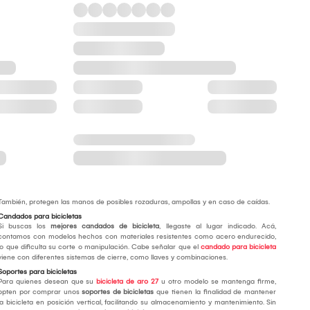
También, protegen las manos de posibles rozaduras, ampollas y en caso de caídas.
Candados para bicicletas
Si buscas los
mejores candados de bicicleta
, llegaste al lugar indicado. Acá,
contamos con modelos hechos con materiales resistentes como acero endurecido,
lo que dificulta su corte o manipulación. Cabe señalar que el
candado para bicicleta
viene con diferentes sistemas de cierre, como llaves y combinaciones.
Soportes para bicicletas
Para quienes desean que su
bicicleta de aro 27
u otro modelo se mantenga firme,
opten por comprar unos
soportes de bicicletas
que tienen la finalidad de mantener
la bicicleta en posición vertical, facilitando su almacenamiento y mantenimiento. Sin