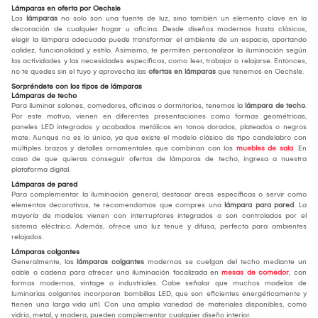
Lámparas en oferta por Oechsle
Las
lámparas
no solo son una fuente de luz, sino también un elemento clave en la
decoración de cualquier hogar u oficina. Desde diseños modernos hasta clásicos,
elegir la lámpara adecuada puede transformar el ambiente de un espacio, aportando
calidez, funcionalidad y estilo. Asimismo, te permiten personalizar la iluminación según
las actividades y las necesidades específicas, como leer, trabajar o relajarse. Entonces,
no te quedes sin el tuyo y aprovecha las
ofertas en lámparas
que tenemos en Oechsle.
Sorpréndete con los tipos de lámparas
Lámparas de techo
Para iluminar salones, comedores, oficinas o dormitorios, tenemos la
lámpara de techo
.
Por este motivo, vienen en diferentes presentaciones como formas geométricas,
paneles LED integrados y acabados metálicos en tonos dorados, plateados o negros
mate. Aunque no es lo único, ya que existe el modelo clásico de tipo candelabro con
múltiples brazos y detalles ornamentales que combinan con los
muebles de sala
. En
caso de que quieras conseguir ofertas de lámparas de techo, ingresa a nuestra
plataforma digital.
Lámparas de pared
Para complementar la iluminación general, destacar áreas específicas o servir como
elementos decorativos, te recomendamos que compres una
lámpara para pared
. La
mayoría de modelos vienen con interruptores integrados o son controlados por el
sistema eléctrico. Además, ofrece una luz tenue y difusa, perfecta para ambientes
relajados.
Lámparas colgantes
Generalmente, las
lámparas colgantes
modernas se cuelgan del techo mediante un
cable o cadena para ofrecer una iluminación focalizada en
mesas de comedor
, con
formas modernas, vintage o industriales. Cabe señalar que muchos modelos de
luminarias colgantes incorporan bombillas LED, que son eficientes energéticamente y
tienen una larga vida útil. Con una amplia variedad de materiales disponibles, como
vidrio, metal, y madera, pueden complementar cualquier diseño interior.