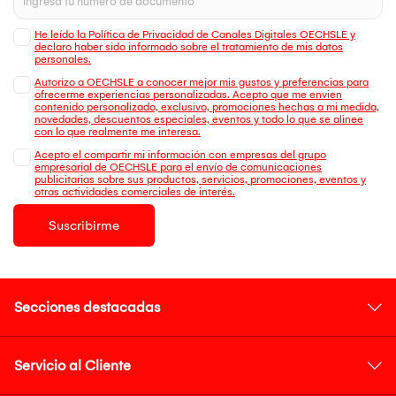
He leído la Política de Privacidad de Canales Digitales OECHSLE y
declaro haber sido informado sobre el tratamiento de mis datos
personales.
Autorizo a OECHSLE a conocer mejor mis gustos y preferencias para
ofrecerme experiencias personalizadas. Acepto que me envien
contenido personalizado, exclusivo, promociones hechas a mi medida,
novedades, descuentos especiales, eventos y todo lo que se alinee
con lo que realmente me interesa.
Acepto el compartir mi información con empresas del grupo
empresarial de OECHSLE para el envío de comunicaciones
publicitarias sobre sus productos, servicios, promociones, eventos y
otras actividades comerciales de interés.
Suscribirme
Secciones destacadas
Servicio al Cliente