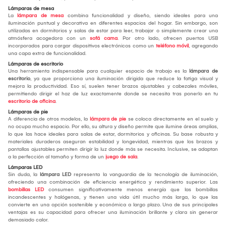
Lámparas de mesa
La
lámpara de mesa
combina funcionalidad y diseño, siendo ideales para una
iluminación puntual y decorativa en diferentes espacios del hogar. Sin embargo, son
utilizadas en dormitorios y salas de estar para leer, trabajar o simplemente crear una
atmósfera acogedora con un
sofá cama
. Por otro lado, ofrecen puertos USB
incorporados para cargar dispositivos electrónicos como un
teléfono móvil
, agregando
una capa extra de funcionalidad.
Lámparas de escritorio
Una herramienta indispensable para cualquier espacio de trabajo es la
lámpara de
escritorio
, ya que proporciona una iluminación dirigida que reduce la fatiga visual y
mejora la productividad. Eso sí, suelen tener brazos ajustables y cabezales móviles,
permitiendo dirigir el haz de luz exactamente donde se necesita tras ponerlo en tu
escritorio de oficina
.
Lámparas de pie
A diferencia de otros modelos, la
lámpara de pie
se coloca directamente en el suelo y
no ocupa mucho espacio. Por ello, su altura y diseño permite que ilumine áreas amplias,
lo que las hace ideales para salas de estar, dormitorios y oficinas. Su base robusta y
materiales duraderos aseguran estabilidad y longevidad, mientras que los brazos y
pantallas ajustables permiten dirigir la luz donde más se necesita. Inclusive, se adaptan
a la perfección al tamaño y forma de un
juego de sala
.
Lámparas LED
Sin duda, la
lámpara LED
representa la vanguardia de la tecnología de iluminación,
ofreciendo una combinación de eficiencia energética y rendimiento superior. Las
bombillas LED
consumen significativamente menos energía que las bombillas
incandescentes y halógenas, y tienen una vida útil mucho más larga, lo que las
convierte en una opción sostenible y económica a largo plazo. Una de sus principales
ventajas es su capacidad para ofrecer una iluminación brillante y clara sin generar
demasiado calor.