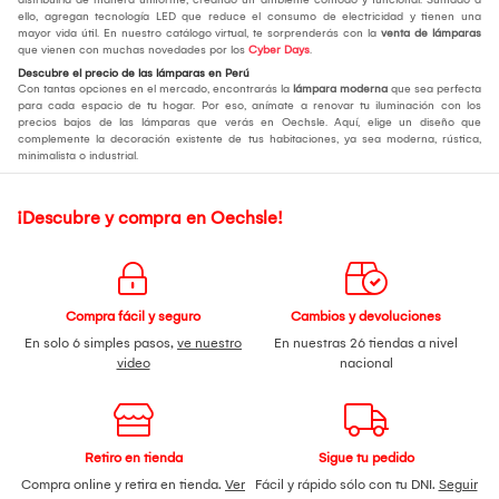
ello, agregan tecnología LED que reduce el consumo de electricidad y tienen una
mayor vida útil. En nuestro catálogo virtual, te sorprenderás con la
venta de lámparas
que vienen con muchas novedades por los
Cyber Days
.
Descubre el precio de las lámparas en Perú
Con tantas opciones en el mercado, encontrarás la
lámpara moderna
que sea perfecta
para cada espacio de tu hogar. Por eso, anímate a renovar tu iluminación con los
precios bajos de las lámparas que verás en Oechsle. Aquí, elige un diseño que
complemente la decoración existente de tus habitaciones, ya sea moderna, rústica,
minimalista o industrial.
¡Descubre y compra en Oechsle!
Compra fácil y seguro
Cambios y devoluciones
En solo 6 simples pasos,
ve nuestro
En nuestras 26 tiendas a nivel
video
nacional
Retiro en tienda
Sigue tu pedido
Compra online y retira en tienda.
Ver
Fácil y rápido sólo con tu DNI.
Seguir