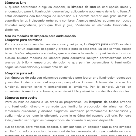
Lámparas luna
Si quieres sorprender a alguien especial, la
lámpara de luna
es una opción única y
encantadora para la iluminación decorativa, replicando la apariencia de la luna llena. Al
estar diseñadas con tecnología de impresión 3D, permite recrear con gran detalle la
superficie lunar, incluyendo cráteres y sombras. Algunos modelos cuentan con bases
flotantes magnéticas, para que flote y gire, añadiendo un elemento fascinante y
dinámico.
Mira los modelos de lámparas para cada espacio
Lámparas para dormitorio
Para proporcionar una iluminación suave y relajante, la
lámpara para cuarto
es ideal
para crear un ambiente acogedor y propicio para el descanso. En ese sentido, suelen
tener diseños elegantes y variados, que van desde lo moderno y minimalista hasta lo
clásico. Muchos modelos de lámpara para dormitorio incluyen características como
ajustes de brillo y temperatura de color, lo que permite personalizar la iluminación
según las necesidades y el momento del día.
Lámparas para sala
Las
lámparas de sala
son elementos esenciales para lograr una iluminación adecuada
y resaltar la decoración del espacio principal de la casa. Además de ofrecer luz
funcional, aportan estilo y personalidad al ambiente. Por lo general, vienen en
materiales de metal como bronce, acero inoxidable y aluminio con detalles de cristales.
Lámparas para cocina
Para las islas de cocina o las áreas de preparación, las
lámparas de cocina
ofrecen
una iluminación directa y centrada que facilita la preparación de alimentos. Con
materiales duraderos y diseños elegantes, combinan perfectamente funcionalidad y
estilo, mejorando tanto la eficiencia como la estética del espacio culinario. Por otro
lado, pueden ser colgantes o empotrados, de acuerdo al espacio disponible.
¿La necesitas para trabajar, decorar, o iluminar todo un espacio? Una buena lámpara
en Perú no solo proporciona la cantidad de luz necesaria, sino que también ayuda a
distribuirla de manera uniforme, creando un ambiente cómodo y funcional. Sumado a