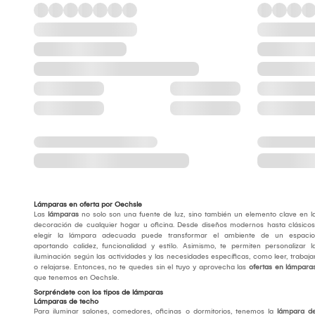
Lámparas en oferta por Oechsle
Las
lámparas
no solo son una fuente de luz, sino también un elemento clave en l
decoración de cualquier hogar u oficina. Desde diseños modernos hasta clásicos
elegir la lámpara adecuada puede transformar el ambiente de un espacio
aportando calidez, funcionalidad y estilo. Asimismo, te permiten personalizar l
iluminación según las actividades y las necesidades específicas, como leer, trabaja
o relajarse. Entonces, no te quedes sin el tuyo y aprovecha las
ofertas en lámpara
que tenemos en Oechsle.
Sorpréndete con los tipos de lámparas
Lámparas de techo
Para iluminar salones, comedores, oficinas o dormitorios, tenemos la
lámpara d