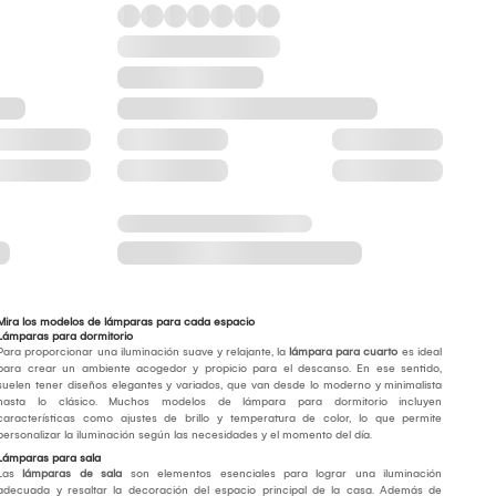
Mira los modelos de lámparas para cada espacio
Lámparas para dormitorio
Para proporcionar una iluminación suave y relajante, la
lámpara para cuarto
es ideal
para crear un ambiente acogedor y propicio para el descanso. En ese sentido,
suelen tener diseños elegantes y variados, que van desde lo moderno y minimalista
hasta lo clásico. Muchos modelos de lámpara para dormitorio incluyen
características como ajustes de brillo y temperatura de color, lo que permite
personalizar la iluminación según las necesidades y el momento del día.
Lámparas para sala
Las
lámparas de sala
son elementos esenciales para lograr una iluminación
adecuada y resaltar la decoración del espacio principal de la casa. Además de