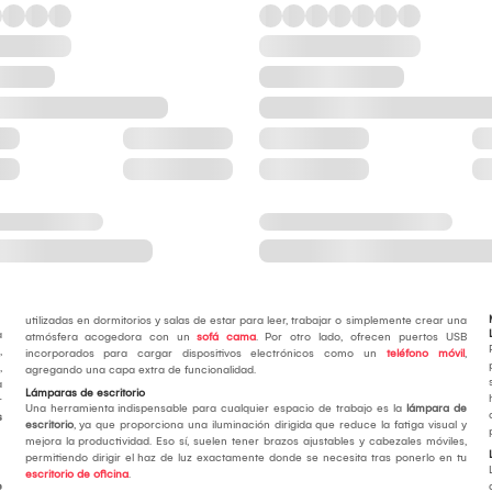
utilizadas en dormitorios y salas de estar para leer, trabajar o simplemente crear una
a
atmósfera acogedora con un
sofá cama
. Por otro lado, ofrecen puertos USB
,
incorporados para cargar dispositivos electrónicos como un
teléfono móvil
,
,
agregando una capa extra de funcionalidad.
a
Lámparas de escritorio
r
Una herramienta indispensable para cualquier espacio de trabajo es la
lámpara de
s
escritorio
, ya que proporciona una iluminación dirigida que reduce la fatiga visual y
mejora la productividad. Eso sí, suelen tener brazos ajustables y cabezales móviles,
permitiendo dirigir el haz de luz exactamente donde se necesita tras ponerlo en tu
escritorio de oficina
.
e