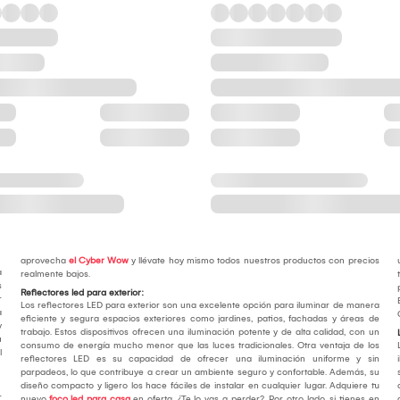
aprovecha
el Cyber Wow
y llévate hoy mismo todos nuestros productos con precios
a
realmente bajos.
s
Reflectores led para exterior:
r
Los reflectores LED para exterior son una excelente opción para iluminar de manera
a
eficiente y segura espacios exteriores como jardines, patios, fachadas y áreas de
y
trabajo. Estos dispositivos ofrecen una iluminación potente y de alta calidad, con un
u
consumo de energía mucho menor que las luces tradicionales. Otra ventaja de los
l
reflectores LED es su capacidad de ofrecer una iluminación uniforme y sin
parpadeos, lo que contribuye a crear un ambiente seguro y confortable. Además, su
diseño compacto y ligero los hace fáciles de instalar en cualquier lugar. Adquiere tu
r
nuevo
foco led para casa
en oferta. ¿Te lo vas a perder?. Por otro lado, si tienes en