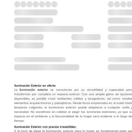
Iluminación Exterior en oferta:
La
iluminación exterior
se caracteriza por su versatilidad y capacidad par
transformar por completo un espacio exterior. Con una amplia gama de opcione
disponibles, es posible crear ambientes cálidos y acogedores, así como resalta
elementos arquitectónicos y paisajísticos. Desde focos empotrados en el suelo hast
lámparas colgantes, la iluminación exterior puede adaptarse a cualquier estilo 
necesidad. No escatimes en calidad al elegir tus luminarias exteriores, ya que s
impacto en el ambiente y la funcionalidad de tu hogar será evidente a lo largo de
tiempo.
Iluminación Exterior con precios irresistibles:
A la hora de elegir la iluminación exterior para tu hogar, es fundamental optar po