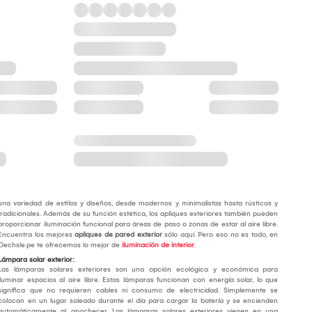
una variedad de estilos y diseños, desde modernos y minimalistas hasta rústicos y
tradicionales. Además de su función estética, los apliques exteriores también pueden
proporcionar iluminación funcional para áreas de paso o zonas de estar al aire libre.
Encuentra los mejores
apliques de pared exterior
sólo aquí. Pero eso no es todo, en
Oechsle.pe te ofrecemos lo mejor de
iluminación de interior
.
Lámpara solar exterior:
Las lámparas solares exteriores son una opción ecológica y económica para
iluminar espacios al aire libre. Estas lámparas funcionan con energía solar, lo que
significa que no requieren cables ni consumo de electricidad. Simplemente se
colocan en un lugar soleado durante el día para cargar la batería y se encienden
automáticamente al anochecer. Las lámparas solares exteriores vienen en una