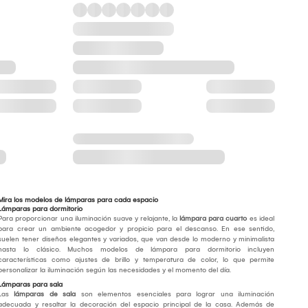
Mira los modelos de lámparas para cada espacio
Lámparas para dormitorio
Para proporcionar una iluminación suave y relajante, la
lámpara para cuarto
es ideal
para crear un ambiente acogedor y propicio para el descanso. En ese sentido,
suelen tener diseños elegantes y variados, que van desde lo moderno y minimalista
hasta lo clásico. Muchos modelos de lámpara para dormitorio incluyen
características como ajustes de brillo y temperatura de color, lo que permite
personalizar la iluminación según las necesidades y el momento del día.
Lámparas para sala
Las
lámparas de sala
son elementos esenciales para lograr una iluminación
adecuada y resaltar la decoración del espacio principal de la casa. Además de