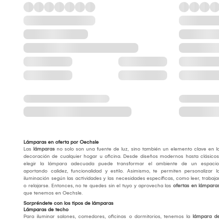
Lámparas en oferta por Oechsle
Las
lámparas
no solo son una fuente de luz, sino también un elemento clave en l
decoración de cualquier hogar u oficina. Desde diseños modernos hasta clásicos
elegir la lámpara adecuada puede transformar el ambiente de un espacio
aportando calidez, funcionalidad y estilo. Asimismo, te permiten personalizar l
iluminación según las actividades y las necesidades específicas, como leer, trabaja
o relajarse. Entonces, no te quedes sin el tuyo y aprovecha las
ofertas en lámpara
que tenemos en Oechsle.
Sorpréndete con los tipos de lámparas
Lámparas de techo
Para iluminar salones, comedores, oficinas o dormitorios, tenemos la
lámpara d