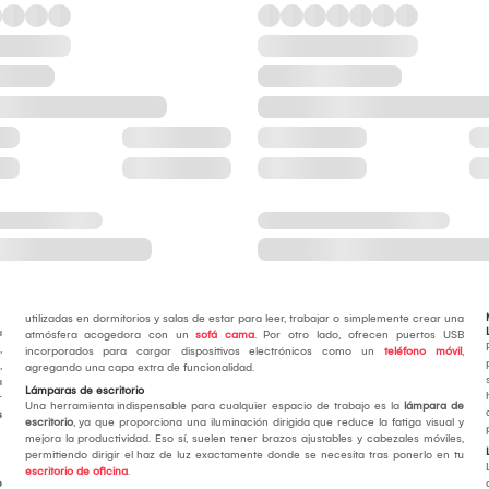
utilizadas en dormitorios y salas de estar para leer, trabajar o simplemente crear una
a
atmósfera acogedora con un
sofá cama
. Por otro lado, ofrecen puertos USB
,
incorporados para cargar dispositivos electrónicos como un
teléfono móvil
,
,
agregando una capa extra de funcionalidad.
a
Lámparas de escritorio
r
Una herramienta indispensable para cualquier espacio de trabajo es la
lámpara de
s
escritorio
, ya que proporciona una iluminación dirigida que reduce la fatiga visual y
mejora la productividad. Eso sí, suelen tener brazos ajustables y cabezales móviles,
permitiendo dirigir el haz de luz exactamente donde se necesita tras ponerlo en tu
escritorio de oficina
.
e