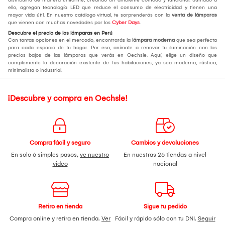
ello, agregan tecnología LED que reduce el consumo de electricidad y tienen una
mayor vida útil. En nuestro catálogo virtual, te sorprenderás con la
venta de lámparas
que vienen con muchas novedades por los
Cyber Days
.
Descubre el precio de las lámparas en Perú
Con tantas opciones en el mercado, encontrarás la
lámpara moderna
que sea perfecta
para cada espacio de tu hogar. Por eso, anímate a renovar tu iluminación con los
precios bajos de las lámparas que verás en Oechsle. Aquí, elige un diseño que
complemente la decoración existente de tus habitaciones, ya sea moderna, rústica,
minimalista o industrial.
¡Descubre y compra en Oechsle!
Compra fácil y seguro
Cambios y devoluciones
En solo 6 simples pasos,
ve nuestro
En nuestras 26 tiendas a nivel
video
nacional
Retiro en tienda
Sigue tu pedido
Compra online y retira en tienda.
Ver
Fácil y rápido sólo con tu DNI.
Seguir