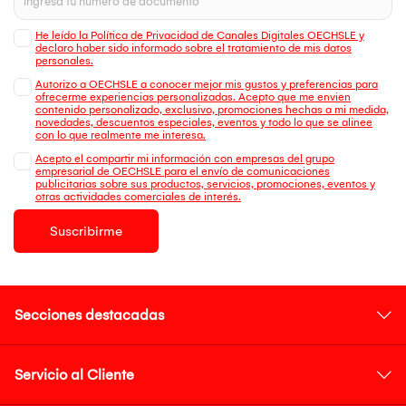
He leído la Política de Privacidad de Canales Digitales OECHSLE y
declaro haber sido informado sobre el tratamiento de mis datos
personales.
Autorizo a OECHSLE a conocer mejor mis gustos y preferencias para
ofrecerme experiencias personalizadas. Acepto que me envien
contenido personalizado, exclusivo, promociones hechas a mi medida,
novedades, descuentos especiales, eventos y todo lo que se alinee
con lo que realmente me interesa.
Acepto el compartir mi información con empresas del grupo
empresarial de OECHSLE para el envío de comunicaciones
publicitarias sobre sus productos, servicios, promociones, eventos y
otras actividades comerciales de interés.
Suscribirme
Secciones destacadas
Servicio al Cliente