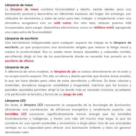
Lámparas de mesa
La
lámpara de mesa
combina funcionalidad y diseño, siendo ideales para una
iluminación puntual y decorativa en diferentes espacios del hogar. Sin embargo, son
utilizadas en dormitorios y salas de estar para leer, trabajar o simplemente crear una
atmósfera acogedora con un
sofá cama
. Por otro lado, ofrecen puertos USB
incorporados para cargar dispositivos electrónicos como un
teléfono móvil
, agregando
una capa extra de funcionalidad.
Lámparas de escritorio
Una herramienta indispensable para cualquier espacio de trabajo es la
lámpara de
escritorio
, ya que proporciona una iluminación dirigida que reduce la fatiga visual y
mejora la productividad. Eso sí, suelen tener brazos ajustables y cabezales móviles,
permitiendo dirigir el haz de luz exactamente donde se necesita tras ponerlo en tu
escritorio de oficina
.
Lámparas de pie
A diferencia de otros modelos, la
lámpara de pie
se coloca directamente en el suelo y
no ocupa mucho espacio. Por ello, su altura y diseño permite que ilumine áreas amplias,
lo que las hace ideales para salas de estar, dormitorios y oficinas. Su base robusta y
materiales duraderos aseguran estabilidad y longevidad, mientras que los brazos y
pantallas ajustables permiten dirigir la luz donde más se necesita. Inclusive, se adaptan
a la perfección al tamaño y forma de un
juego de sala
.
Lámparas LED
Sin duda, la
lámpara LED
representa la vanguardia de la tecnología de iluminación,
ofreciendo una combinación de eficiencia energética y rendimiento superior. Las
bombillas LED
consumen significativamente menos energía que las bombillas
incandescentes y halógenas, y tienen una vida útil mucho más larga, lo que las
convierte en una opción sostenible y económica a largo plazo. Una de sus principales
ventajas es su capacidad para ofrecer una iluminación brillante y clara sin generar
demasiado calor.