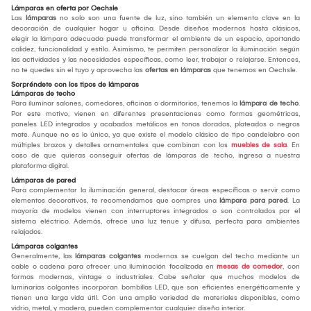
Lámparas en oferta por Oechsle
Las
lámparas
no solo son una fuente de luz, sino también un elemento clave en la
decoración de cualquier hogar u oficina. Desde diseños modernos hasta clásicos,
elegir la lámpara adecuada puede transformar el ambiente de un espacio, aportando
calidez, funcionalidad y estilo. Asimismo, te permiten personalizar la iluminación según
las actividades y las necesidades específicas, como leer, trabajar o relajarse. Entonces,
no te quedes sin el tuyo y aprovecha las
ofertas en lámparas
que tenemos en Oechsle.
Sorpréndete con los tipos de lámparas
Lámparas de techo
Para iluminar salones, comedores, oficinas o dormitorios, tenemos la
lámpara de techo
.
Por este motivo, vienen en diferentes presentaciones como formas geométricas,
paneles LED integrados y acabados metálicos en tonos dorados, plateados o negros
mate. Aunque no es lo único, ya que existe el modelo clásico de tipo candelabro con
múltiples brazos y detalles ornamentales que combinan con los
muebles de sala
. En
caso de que quieras conseguir ofertas de lámparas de techo, ingresa a nuestra
plataforma digital.
Lámparas de pared
Para complementar la iluminación general, destacar áreas específicas o servir como
elementos decorativos, te recomendamos que compres una
lámpara para pared
. La
mayoría de modelos vienen con interruptores integrados o son controlados por el
sistema eléctrico. Además, ofrece una luz tenue y difusa, perfecta para ambientes
relajados.
Lámparas colgantes
Generalmente, las
lámparas colgantes
modernas se cuelgan del techo mediante un
cable o cadena para ofrecer una iluminación focalizada en
mesas de comedor
, con
formas modernas, vintage o industriales. Cabe señalar que muchos modelos de
luminarias colgantes incorporan bombillas LED, que son eficientes energéticamente y
tienen una larga vida útil. Con una amplia variedad de materiales disponibles, como
vidrio, metal, y madera, pueden complementar cualquier diseño interior.