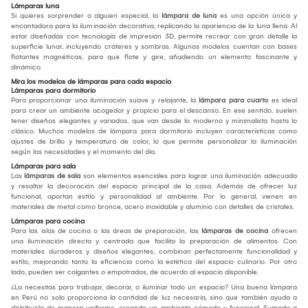
Lámparas luna
Si quieres sorprender a alguien especial, la
lámpara de luna
es una opción única y
encantadora para la iluminación decorativa, replicando la apariencia de la luna llena. Al
estar diseñadas con tecnología de impresión 3D, permite recrear con gran detalle la
superficie lunar, incluyendo cráteres y sombras. Algunos modelos cuentan con bases
flotantes magnéticas, para que flote y gire, añadiendo un elemento fascinante y
dinámico.
Mira los modelos de lámparas para cada espacio
Lámparas para dormitorio
Para proporcionar una iluminación suave y relajante, la
lámpara para cuarto
es ideal
para crear un ambiente acogedor y propicio para el descanso. En ese sentido, suelen
tener diseños elegantes y variados, que van desde lo moderno y minimalista hasta lo
clásico. Muchos modelos de lámpara para dormitorio incluyen características como
ajustes de brillo y temperatura de color, lo que permite personalizar la iluminación
según las necesidades y el momento del día.
Lámparas para sala
Las
lámparas de sala
son elementos esenciales para lograr una iluminación adecuada
y resaltar la decoración del espacio principal de la casa. Además de ofrecer luz
funcional, aportan estilo y personalidad al ambiente. Por lo general, vienen en
materiales de metal como bronce, acero inoxidable y aluminio con detalles de cristales.
Lámparas para cocina
Para las islas de cocina o las áreas de preparación, las
lámparas de cocina
ofrecen
una iluminación directa y centrada que facilita la preparación de alimentos. Con
materiales duraderos y diseños elegantes, combinan perfectamente funcionalidad y
estilo, mejorando tanto la eficiencia como la estética del espacio culinario. Por otro
lado, pueden ser colgantes o empotrados, de acuerdo al espacio disponible.
¿La necesitas para trabajar, decorar, o iluminar todo un espacio? Una buena lámpara
en Perú no solo proporciona la cantidad de luz necesaria, sino que también ayuda a
distribuirla de manera uniforme, creando un ambiente cómodo y funcional. Sumado a