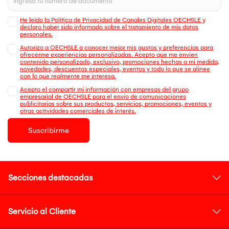
He leído la Política de Privacidad de Canales Digitales OECHSLE y
declaro haber sido informado sobre el tratamiento de mis datos
personales.
Autorizo a OECHSLE a conocer mejor mis gustos y preferencias para
ofrecerme experiencias personalizadas. Acepto que me envien
contenido personalizado, exclusivo, promociones hechas a mi medida,
novedades, descuentos especiales, eventos y todo lo que se alinee
con lo que realmente me interesa.
Acepto el compartir mi información con empresas del grupo
empresarial de OECHSLE para el envío de comunicaciones
publicitarias sobre sus productos, servicios, promociones, eventos y
otras actividades comerciales de interés.
Suscribirme
Secciones destacadas
Servicio al Cliente