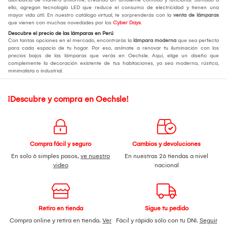
ello, agregan tecnología LED que reduce el consumo de electricidad y tienen una
mayor vida útil. En nuestro catálogo virtual, te sorprenderás con la
venta de lámparas
que vienen con muchas novedades por los
Cyber Days
.
Descubre el precio de las lámparas en Perú
Con tantas opciones en el mercado, encontrarás la
lámpara moderna
que sea perfecta
para cada espacio de tu hogar. Por eso, anímate a renovar tu iluminación con los
precios bajos de las lámparas que verás en Oechsle. Aquí, elige un diseño que
complemente la decoración existente de tus habitaciones, ya sea moderna, rústica,
minimalista o industrial.
¡Descubre y compra en Oechsle!
Compra fácil y seguro
Cambios y devoluciones
En solo 6 simples pasos,
ve nuestro
En nuestras 26 tiendas a nivel
video
nacional
Retiro en tienda
Sigue tu pedido
Compra online y retira en tienda.
Ver
Fácil y rápido sólo con tu DNI.
Seguir