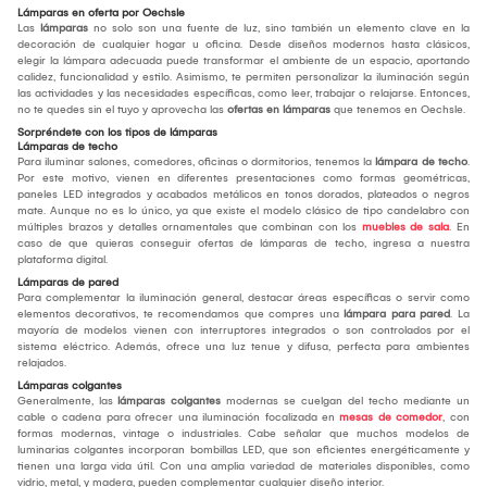
Lámparas en oferta por Oechsle
Las
lámparas
no solo son una fuente de luz, sino también un elemento clave en la
decoración de cualquier hogar u oficina. Desde diseños modernos hasta clásicos,
elegir la lámpara adecuada puede transformar el ambiente de un espacio, aportando
calidez, funcionalidad y estilo. Asimismo, te permiten personalizar la iluminación según
las actividades y las necesidades específicas, como leer, trabajar o relajarse. Entonces,
no te quedes sin el tuyo y aprovecha las
ofertas en lámparas
que tenemos en Oechsle.
Sorpréndete con los tipos de lámparas
Lámparas de techo
Para iluminar salones, comedores, oficinas o dormitorios, tenemos la
lámpara de techo
.
Por este motivo, vienen en diferentes presentaciones como formas geométricas,
paneles LED integrados y acabados metálicos en tonos dorados, plateados o negros
mate. Aunque no es lo único, ya que existe el modelo clásico de tipo candelabro con
múltiples brazos y detalles ornamentales que combinan con los
muebles de sala
. En
caso de que quieras conseguir ofertas de lámparas de techo, ingresa a nuestra
plataforma digital.
Lámparas de pared
Para complementar la iluminación general, destacar áreas específicas o servir como
elementos decorativos, te recomendamos que compres una
lámpara para pared
. La
mayoría de modelos vienen con interruptores integrados o son controlados por el
sistema eléctrico. Además, ofrece una luz tenue y difusa, perfecta para ambientes
relajados.
Lámparas colgantes
Generalmente, las
lámparas colgantes
modernas se cuelgan del techo mediante un
cable o cadena para ofrecer una iluminación focalizada en
mesas de comedor
, con
formas modernas, vintage o industriales. Cabe señalar que muchos modelos de
luminarias colgantes incorporan bombillas LED, que son eficientes energéticamente y
tienen una larga vida útil. Con una amplia variedad de materiales disponibles, como
vidrio, metal, y madera, pueden complementar cualquier diseño interior.