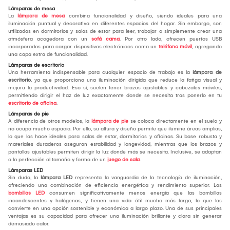
Lámparas de mesa
La
lámpara de mesa
combina funcionalidad y diseño, siendo ideales para una
iluminación puntual y decorativa en diferentes espacios del hogar. Sin embargo, son
utilizadas en dormitorios y salas de estar para leer, trabajar o simplemente crear una
atmósfera acogedora con un
sofá cama
. Por otro lado, ofrecen puertos USB
incorporados para cargar dispositivos electrónicos como un
teléfono móvil
, agregando
una capa extra de funcionalidad.
Lámparas de escritorio
Una herramienta indispensable para cualquier espacio de trabajo es la
lámpara de
escritorio
, ya que proporciona una iluminación dirigida que reduce la fatiga visual y
mejora la productividad. Eso sí, suelen tener brazos ajustables y cabezales móviles,
permitiendo dirigir el haz de luz exactamente donde se necesita tras ponerlo en tu
escritorio de oficina
.
Lámparas de pie
A diferencia de otros modelos, la
lámpara de pie
se coloca directamente en el suelo y
no ocupa mucho espacio. Por ello, su altura y diseño permite que ilumine áreas amplias,
lo que las hace ideales para salas de estar, dormitorios y oficinas. Su base robusta y
materiales duraderos aseguran estabilidad y longevidad, mientras que los brazos y
pantallas ajustables permiten dirigir la luz donde más se necesita. Inclusive, se adaptan
a la perfección al tamaño y forma de un
juego de sala
.
Lámparas LED
Sin duda, la
lámpara LED
representa la vanguardia de la tecnología de iluminación,
ofreciendo una combinación de eficiencia energética y rendimiento superior. Las
bombillas LED
consumen significativamente menos energía que las bombillas
incandescentes y halógenas, y tienen una vida útil mucho más larga, lo que las
convierte en una opción sostenible y económica a largo plazo. Una de sus principales
ventajas es su capacidad para ofrecer una iluminación brillante y clara sin generar
demasiado calor.