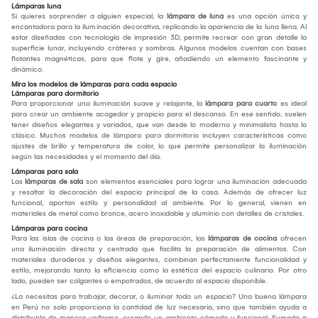
Lámparas luna
Si quieres sorprender a alguien especial, la
lámpara de luna
es una opción única y
encantadora para la iluminación decorativa, replicando la apariencia de la luna llena. Al
estar diseñadas con tecnología de impresión 3D, permite recrear con gran detalle la
superficie lunar, incluyendo cráteres y sombras. Algunos modelos cuentan con bases
flotantes magnéticas, para que flote y gire, añadiendo un elemento fascinante y
dinámico.
Mira los modelos de lámparas para cada espacio
Lámparas para dormitorio
Para proporcionar una iluminación suave y relajante, la
lámpara para cuarto
es ideal
para crear un ambiente acogedor y propicio para el descanso. En ese sentido, suelen
tener diseños elegantes y variados, que van desde lo moderno y minimalista hasta lo
clásico. Muchos modelos de lámpara para dormitorio incluyen características como
ajustes de brillo y temperatura de color, lo que permite personalizar la iluminación
según las necesidades y el momento del día.
Lámparas para sala
Las
lámparas de sala
son elementos esenciales para lograr una iluminación adecuada
y resaltar la decoración del espacio principal de la casa. Además de ofrecer luz
funcional, aportan estilo y personalidad al ambiente. Por lo general, vienen en
materiales de metal como bronce, acero inoxidable y aluminio con detalles de cristales.
Lámparas para cocina
Para las islas de cocina o las áreas de preparación, las
lámparas de cocina
ofrecen
una iluminación directa y centrada que facilita la preparación de alimentos. Con
materiales duraderos y diseños elegantes, combinan perfectamente funcionalidad y
estilo, mejorando tanto la eficiencia como la estética del espacio culinario. Por otro
lado, pueden ser colgantes o empotrados, de acuerdo al espacio disponible.
¿La necesitas para trabajar, decorar, o iluminar todo un espacio? Una buena lámpara
en Perú no solo proporciona la cantidad de luz necesaria, sino que también ayuda a
distribuirla de manera uniforme, creando un ambiente cómodo y funcional. Sumado a