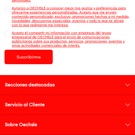
personales.
Autorizo a OECHSLE a conocer mejor mis gustos y preferencias para
ofrecerme experiencias personalizadas. Acepto que me envien
contenido personalizado, exclusivo, promociones hechas a mi medida,
novedades, descuentos especiales, eventos y todo lo que se alinee
con lo que realmente me interesa.
Acepto el compartir mi información con empresas del grupo
empresarial de OECHSLE para el envío de comunicaciones
publicitarias sobre sus productos, servicios, promociones, eventos y
otras actividades comerciales de interés.
Suscribirme
Secciones destacadas
Servicio al Cliente
Sobre Oechsle