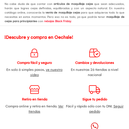
No cabe duda de que contar con
artículos de maquillaje cejas
que sean adecuados,
harán que logres cejas definidas, equilibradas y con un aspecto natural. En nuestro
catálogo online, conocerás la
venta de maquillaje cejas
para que adquieras todo lo que
necesitas en estos momentos. Pero eso no es todo, ya que podrás tener
maquillaje de
cejas para principiantes
con
rebajas Black Friday
.
¡Descubre y compra en Oechsle!
Compra fácil y seguro
Cambios y devoluciones
En solo 6 simples pasos,
ve nuestro
En nuestras 26 tiendas a nivel
video
nacional
Retiro en tienda
Sigue tu pedido
Compra online y retira en tienda.
Ver
Fácil y rápido sólo con tu DNI.
Seguir
tiendas
pedido