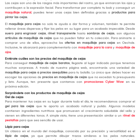
Las cejas son uno de los rasgos más importantes del rostro, ya que enmarcan los ojos y
contribuyen a la expresión facial. Para transformar por completo tu look y conseguir un
maquillaje natural
, puedes tener unas cejas bien definidas gracias a
productos para
pintar las cejas
.
El
maquillaje para cejas
no solo te ayuda a dar forma y volumen, también te permite
rellenar áreas dispersas y fijar los pelos en su lugar para un acabado impecable. Desde
suero para engrosar cejas
,
rímel transparente
hasta
sombras de cejas
, son algunos
artículos de maquillaje de cejas
que no pueden faltar en tu colección. Para animarte a
comprar uno de ellos, aprovecha las
ofertas en maquillaje para cejas
en Oechsle.
Inclusive, te alcanzará para complementarlo con
maquillaje para la cara
y
maquillaje de
ojos
.
Entérate cuáles son los precios del maquillaje de cejas
Para conseguir
maquillaje de cejas baratos
, llegaste al lugar indicado porque tenemos
muchas sorpresas. A través de nuestra página web, encontrarás una variedad de
maquillaje para cejas a precios asequibles
para tu bolsillo. Lo único que debes hacer es
escoger las opciones de
precios en maquillaje de cejas
que no excedan tu presupuesto
y listo. Aunque, ten presente que contamos con
promociones Cyber Wow
en su
próxima edición.
Sorpréndete con los productos de maquillaje de cejas
Gel de cejas
Para mantener tus cejas en su lugar durante todo el día, te recomendamos comprar el
gel para las cejas
que te aporta un acabado natural y pulido. Algunos modelos
contienen ingredientes nutritivos que promueven el crecimiento saludable del vello y
vienen en diferentes tonos. A simple vista, tiene una presentación similar a un
rímel de
pestañas
para que sea sencillo de usar.
Lápiz para cejas
Un clásico en el mundo del maquillaje, conocido por su precisión y versatilidad es el
lápiz de cejas
, ya que permite dibujar trazos similares a los pelos naturales.