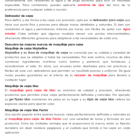
Generalmente, son resistentes al agua y de larga duración para lucir un resultado
impecable. Para combinarlo, puedes aplicarte
sombras de ojos
del tono de tu
preferencia para cualquier salida o reunión.
Delineador de cejas
Para definir y dar forma a las cejas con precisión, opta por el
delineador para cejas
que
tiene una punta fina y precisa para dibujar trazos detallados y naturales. Si bien son
resistentes al agua y permanecen intactos por horas, son fáciles de quitar con
agua
micelar
. Cabe señalar que algunos modelos vienen con puntas intercambiables,
ofreciendo diferentes grosores para adaptarse a las necesidades de cada una.
Descubre las mejores marcas de maquillaje para cejas
Maquillaje de cejas Maybelline
Maybelline y su línea de maquillaje de cejas
es conocido por su calidad y variedad de
productos que se adaptan a todas las necesidades. Por este motivo, muchos de ellos
contienen ingredientes nutritivos como biotina y pantenol, que fortalecen y
acondicionan el vello. En tanto, sus envases están diseñados para ser prácticos y
fáciles de usar, con aplicadores que permiten un resultado preciso y uniforme. De igual
modo, puedes guardarlos en el interior de tu
neceser de maquillaje
para llevarlo a
cualquier lugar.
Maquillaje de cejas Mac
El
maquillaje para cejas de Mac
es sinónimo de calidad y precisión, ofreciendo
productos que permiten crear cejas perfectamente definidas y naturales. Por ejemplo,
su
gel fijador Mac
mantienen los pelos en su lugar y su
lápiz de cejas Mac
rellena los
espacios vacíos para aportar color.
Maquillaje de cejas Max Factor
Una opción popular entre quienes buscan cejas perfectamente definidas y naturales es
el
maquillaje para cejas de Max Factor
con una variedad de tonos y fórmulas en sus
productos. Entre las múltiples ventajas que te proporciona la marca, están su fijación
duradera sin dejar residuos pegajosos y el cuidado que brinda a tus cejas en cada
aplicación.