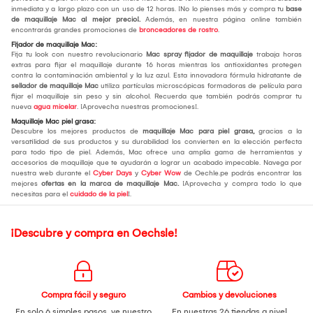
inmediata y a largo plazo con un uso de 12 horas. ¡No lo pienses más y compra tu
base
de maquillaje Mac al mejor precio!.
Además, en nuestra página online también
encontrarás grandes promociones de
bronceadores de rostro
.
Fijador de maquillaje Mac:
Fija tu look con nuestro revolucionario
Mac spray fijador de maquillaje
trabaja horas
extras para fijar el maquillaje durante 16 horas mientras los antioxidantes protegen
contra la contaminación ambiental y la luz azul. Esta innovadora fórmula hidratante de
sellador de maquillaje Mac
utiliza partículas microscópicas formadoras de película para
fijar el maquillaje sin peso y sin alcohol. Recuerda que también podrás comprar tu
nueva
agua micelar
. ¡Aprovecha nuestras promociones!.
Maquillaje Mac piel grasa:
Descubre los mejores productos de
maquillaje Mac para piel grasa,
gracias a la
versatilidad de sus productos y su durabilidad los convierten en la elección perfecta
para todo tipo de piel. Además, Mac ofrece una amplia gama de herramientas y
accesorios de maquillaje que te ayudarán a lograr un acabado impecable. Navega por
nuestra web durante el
Cyber Days
y
Cyber Wow
de Oechle.pe podrás encontrar las
mejores
ofertas en la marca de maquillaje Mac.
¡Aprovecha y compra todo lo que
necesitas para el
cuidado de la piel
!.
¡Descubre y compra en Oechsle!
Compra fácil y seguro
Cambios y devoluciones
En solo 6 simples pasos,
ve nuestro
En nuestras 26 tiendas a nivel