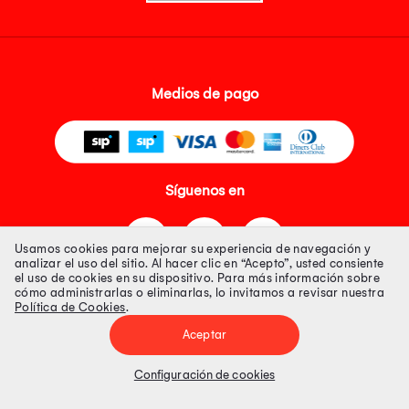
Medios de pago
Síguenos en
Usamos cookies para mejorar su experiencia de navegación y
analizar el uso del sitio. Al hacer clic en “Acepto”, usted consiente
el uso de cookies en su dispositivo. Para más información sobre
cómo administrarlas o eliminarlas, lo invitamos a revisar nuestra
Política de Cookies
.
Tienda 100% Segura
Aceptar
Tiendas Peruanas S.A. R.U.C. Nº 20493020618. Todos los derechos
reservados. Av. Aviación 2405 Piso 3, San Borja
Configuración de cookies
Precios disponibles solo en www.oechsle.pe. Precios online publicados
pueden incluir descuento adicional. Precios sujetos a variaciones sin
previo aviso. Productos sujetos a disponibilidad de stock