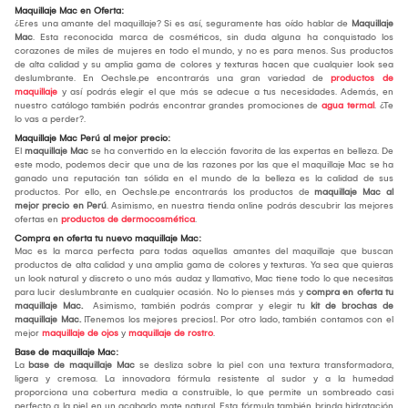
Maquillaje Mac en Oferta:
¿Eres una amante del maquillaje? Si es así, seguramente has oído hablar de
Maquillaje
Mac
. Esta reconocida marca de cosméticos, sin duda alguna ha conquistado los
corazones de miles de mujeres en todo el mundo, y no es para menos. Sus productos
de alta calidad y su amplia gama de colores y texturas hacen que cualquier look sea
deslumbrante. En Oechsle.pe encontrarás una gran variedad de
productos de
maquillaje
y así podrás elegir el que más se adecue a tus necesidades. Además, en
nuestro catálogo también podrás encontrar grandes promociones de
agua termal
. ¿Te
lo vas a perder?.
Maquillaje Mac Perú al mejor precio:
El
maquillaje Mac
se ha convertido en la elección favorita de las expertas en belleza. De
este modo, podemos decir que una de las razones por las que el maquillaje Mac se ha
ganado una reputación tan sólida en el mundo de la belleza es la calidad de sus
productos. Por ello, en Oechsle.pe encontrarás los productos de
maquillaje Mac al
mejor precio en Perú
. Asimismo, en nuestra tienda online podrás descubrir las mejores
ofertas en
productos de dermocosmética
.
Compra en oferta tu nuevo maquillaje Mac:
Mac es la marca perfecta para todas aquellas amantes del maquillaje que buscan
productos de alta calidad y una amplia gama de colores y texturas. Ya sea que quieras
un look natural y discreto o uno más audaz y llamativo, Mac tiene todo lo que necesitas
para lucir deslumbrante en cualquier ocasión. No lo pienses más y
compra en oferta tu
maquillaje Mac.
Asimismo, también podrás comprar y elegir tu
kit de brochas de
maquillaje Mac.
¡Tenemos los mejores precios!. Por otro lado, también contamos con el
mejor
maquillaje de ojos
y
maquillaje de rostro
.
Base de maquillaje Mac:
La
base de maquillaje Mac
se desliza sobre la piel con una textura transformadora,
ligera y cremosa. La innovadora fórmula resistente al sudor y a la humedad
proporciona una cobertura media a construible, lo que permite un sombreado casi
perfecto a la piel en un acabado mate natural. Esta fórmula también brinda hidratación