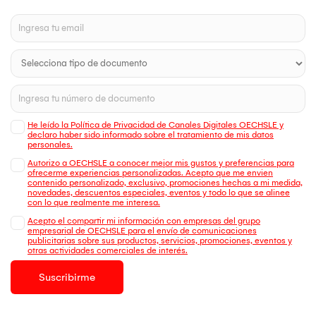
He leído la Política de Privacidad de Canales Digitales OECHSLE y
declaro haber sido informado sobre el tratamiento de mis datos
personales.
Autorizo a OECHSLE a conocer mejor mis gustos y preferencias para
ofrecerme experiencias personalizadas. Acepto que me envien
contenido personalizado, exclusivo, promociones hechas a mi medida,
novedades, descuentos especiales, eventos y todo lo que se alinee
con lo que realmente me interesa.
Acepto el compartir mi información con empresas del grupo
empresarial de OECHSLE para el envío de comunicaciones
publicitarias sobre sus productos, servicios, promociones, eventos y
otras actividades comerciales de interés.
Suscribirme