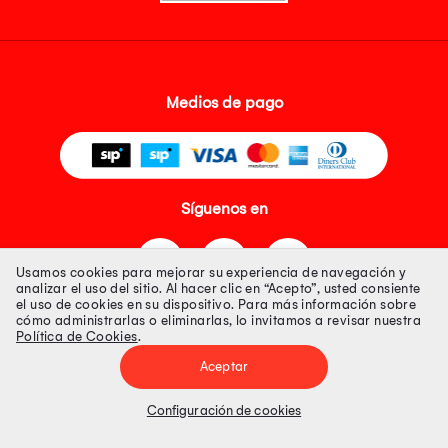
Medios de pago
Síguenos en
Usamos cookies para mejorar su experiencia de navegación y
analizar el uso del sitio. Al hacer clic en “Acepto”, usted consiente
el uso de cookies en su dispositivo. Para más información sobre
cómo administrarlas o eliminarlas, lo invitamos a revisar nuestra
Política de Cookies
.
Tienda 100% Segura
Aceptar
Tiendas Peruanas S.A. R.U.C. Nº 20493020618. Todos los derechos
reservados. Av. Aviación 2405 Piso 3, San Borja
Configuración de cookies
Precios disponibles solo en www.oechsle.pe. Precios online publicados
pueden incluir descuento adicional. Precios sujetos a variaciones sin
previo aviso. Productos sujetos a disponibilidad de stock