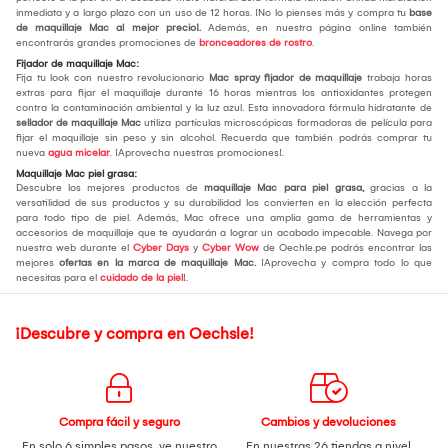
inmediata y a largo plazo con un uso de 12 horas. ¡No lo pienses más y compra tu
base
de maquillaje Mac al mejor precio!.
Además, en nuestra página online también
encontrarás grandes promociones de
bronceadores de rostro
.
Fijador de maquillaje Mac:
Fija tu look con nuestro revolucionario
Mac spray fijador de maquillaje
trabaja horas
extras para fijar el maquillaje durante 16 horas mientras los antioxidantes protegen
contra la contaminación ambiental y la luz azul. Esta innovadora fórmula hidratante de
sellador de maquillaje Mac
utiliza partículas microscópicas formadoras de película para
fijar el maquillaje sin peso y sin alcohol. Recuerda que también podrás comprar tu
nueva
agua micelar
. ¡Aprovecha nuestras promociones!.
Maquillaje Mac piel grasa:
Descubre los mejores productos de
maquillaje Mac para piel grasa,
gracias a la
versatilidad de sus productos y su durabilidad los convierten en la elección perfecta
para todo tipo de piel. Además, Mac ofrece una amplia gama de herramientas y
accesorios de maquillaje que te ayudarán a lograr un acabado impecable. Navega por
nuestra web durante el
Cyber Days
y
Cyber Wow
de Oechle.pe podrás encontrar las
mejores
ofertas en la marca de maquillaje Mac.
¡Aprovecha y compra todo lo que
necesitas para el
cuidado de la piel
!.
¡Descubre y compra en Oechsle!
Compra fácil y seguro
Cambios y devoluciones
En solo 6 simples pasos,
ve nuestro
En nuestras 26 tiendas a nivel