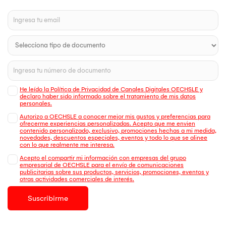
He leído la Política de Privacidad de Canales Digitales OECHSLE y
declaro haber sido informado sobre el tratamiento de mis datos
personales.
Autorizo a OECHSLE a conocer mejor mis gustos y preferencias para
ofrecerme experiencias personalizadas. Acepto que me envien
contenido personalizado, exclusivo, promociones hechas a mi medida,
novedades, descuentos especiales, eventos y todo lo que se alinee
con lo que realmente me interesa.
Acepto el compartir mi información con empresas del grupo
empresarial de OECHSLE para el envío de comunicaciones
publicitarias sobre sus productos, servicios, promociones, eventos y
otras actividades comerciales de interés.
Suscribirme