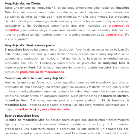
Maquillaje Mac en Oferta:
¿Eres una amante del maquillaje? Si es así, seguramente has oído hablar de
Maquillaje
Mac
. Esta reconocida marca de cosméticos, sin duda alguna ha conquistado los
corazones de miles de mujeres en todo el mundo, y no es para menos. Sus productos
de alta calidad y su amplia gama de colores y texturas hacen que cualquier look sea
deslumbrante. En Oechsle.pe encontrarás una gran variedad de
productos de
maquillaje
y así podrás elegir el que más se adecue a tus necesidades. Además, en
nuestro catálogo también podrás encontrar grandes promociones de
agua termal
. ¿Te
lo vas a perder?.
Maquillaje Mac Perú al mejor precio:
El
maquillaje Mac
se ha convertido en la elección favorita de las expertas en belleza. De
este modo, podemos decir que una de las razones por las que el maquillaje Mac se ha
ganado una reputación tan sólida en el mundo de la belleza es la calidad de sus
productos. Por ello, en Oechsle.pe encontrarás los productos de
maquillaje Mac al
mejor precio en Perú
. Asimismo, en nuestra tienda online podrás descubrir las mejores
ofertas en
productos de dermocosmética
.
Compra en oferta tu nuevo maquillaje Mac:
Mac es la marca perfecta para todas aquellas amantes del maquillaje que buscan
productos de alta calidad y una amplia gama de colores y texturas. Ya sea que quieras
un look natural y discreto o uno más audaz y llamativo, Mac tiene todo lo que necesitas
para lucir deslumbrante en cualquier ocasión. No lo pienses más y
compra en oferta tu
maquillaje Mac.
Asimismo, también podrás comprar y elegir tu
kit de brochas de
maquillaje Mac.
¡Tenemos los mejores precios!. Por otro lado, también contamos con el
mejor
maquillaje de ojos
y
maquillaje de rostro
.
Base de maquillaje Mac:
La
base de maquillaje Mac
se desliza sobre la piel con una textura transformadora,
ligera y cremosa. La innovadora fórmula resistente al sudor y a la humedad
proporciona una cobertura media a construible, lo que permite un sombreado casi
perfecto a la piel en un acabado mate natural. Esta fórmula también brinda hidratación