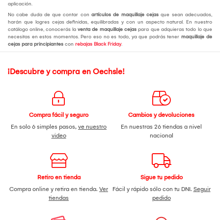
aplicación.
No cabe duda de que contar con
artículos de maquillaje cejas
que sean adecuados,
harán que logres cejas definidas, equilibradas y con un aspecto natural. En nuestro
catálogo online, conocerás la
venta de maquillaje cejas
para que adquieras todo lo que
necesitas en estos momentos. Pero eso no es todo, ya que podrás tener
maquillaje de
cejas para principiantes
con
rebajas Black Friday
.
¡Descubre y compra en Oechsle!
Compra fácil y seguro
Cambios y devoluciones
En solo 6 simples pasos,
ve nuestro
En nuestras 26 tiendas a nivel
video
nacional
Retiro en tienda
Sigue tu pedido
Compra online y retira en tienda.
Ver
Fácil y rápido sólo con tu DNI.
Seguir
tiendas
pedido