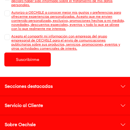
declaro haber sido informado sobre el tratamiento de mis datos
personales.
Autorizo a OECHSLE a conocer mejor mis gustos y preferencias para
ofrecerme experiencias personalizadas. Acepto que me envien
contenido personalizado, exclusivo, promociones hechas a mi medida,
novedades, descuentos especiales, eventos y todo lo que se alinee
con lo que realmente me interesa.
Acepto el compartir mi información con empresas del grupo
empresarial de OECHSLE para el envío de comunicaciones
publicitarias sobre sus productos, servicios, promociones, eventos y
otras actividades comerciales de interés.
Suscribirme
Secciones destacadas
Servicio al Cliente
Sobre Oechsle