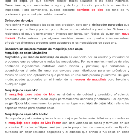
lápiz de cejas
, ya que permite dibujar trazos similares a los pelos naturales.
Generalmente, son resistentes al agua y de larga duración para lucir un resultado
impecable. Para combinarlo, puedes aplicarte
sombras de ojos
del tono de tu
preferencia para cualquier salida o reunión.
Delineador de cejas
Para definir y dar forma a las cejas con precisión, opta por el
delineador para cejas
que
tiene una punta fina y precisa para dibujar trazos detallados y naturales. Si bien son
resistentes al agua y permanecen intactos por horas, son fáciles de quitar con
agua
micelar
. Cabe señalar que algunos modelos vienen con puntas intercambiables,
ofreciendo diferentes grosores para adaptarse a las necesidades de cada una.
Descubre las mejores marcas de maquillaje para cejas
Maquillaje de cejas Maybelline
Maybelline y su línea de maquillaje de cejas
es conocido por su calidad y variedad de
productos que se adaptan a todas las necesidades. Por este motivo, muchos de ellos
contienen ingredientes nutritivos como biotina y pantenol, que fortalecen y
acondicionan el vello. En tanto, sus envases están diseñados para ser prácticos y
fáciles de usar, con aplicadores que permiten un resultado preciso y uniforme. De igual
modo, puedes guardarlos en el interior de tu
neceser de maquillaje
para llevarlo a
cualquier lugar.
Maquillaje de cejas Mac
El
maquillaje para cejas de Mac
es sinónimo de calidad y precisión, ofreciendo
productos que permiten crear cejas perfectamente definidas y naturales. Por ejemplo,
su
gel fijador Mac
mantienen los pelos en su lugar y su
lápiz de cejas Mac
rellena los
espacios vacíos para aportar color.
Maquillaje de cejas Max Factor
Una opción popular entre quienes buscan cejas perfectamente definidas y naturales es
el
maquillaje para cejas de Max Factor
con una variedad de tonos y fórmulas en sus
productos. Entre las múltiples ventajas que te proporciona la marca, están su fijación
duradera sin dejar residuos pegajosos y el cuidado que brinda a tus cejas en cada