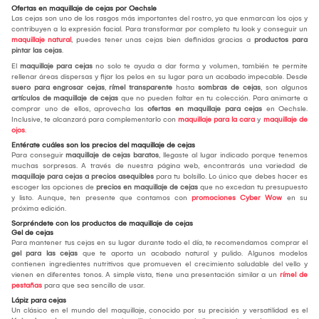
Ofertas en maquillaje de cejas por Oechsle
Las cejas son uno de los rasgos más importantes del rostro, ya que enmarcan los ojos y
contribuyen a la expresión facial. Para transformar por completo tu look y conseguir un
maquillaje natural
, puedes tener unas cejas bien definidas gracias a
productos para
pintar las cejas
.
El
maquillaje para cejas
no solo te ayuda a dar forma y volumen, también te permite
rellenar áreas dispersas y fijar los pelos en su lugar para un acabado impecable. Desde
suero para engrosar cejas
,
rímel transparente
hasta
sombras de cejas
, son algunos
artículos de maquillaje de cejas
que no pueden faltar en tu colección. Para animarte a
comprar uno de ellos, aprovecha las
ofertas en maquillaje para cejas
en Oechsle.
Inclusive, te alcanzará para complementarlo con
maquillaje para la cara
y
maquillaje de
ojos
.
Entérate cuáles son los precios del maquillaje de cejas
Para conseguir
maquillaje de cejas baratos
, llegaste al lugar indicado porque tenemos
muchas sorpresas. A través de nuestra página web, encontrarás una variedad de
maquillaje para cejas a precios asequibles
para tu bolsillo. Lo único que debes hacer es
escoger las opciones de
precios en maquillaje de cejas
que no excedan tu presupuesto
y listo. Aunque, ten presente que contamos con
promociones Cyber Wow
en su
próxima edición.
Sorpréndete con los productos de maquillaje de cejas
Gel de cejas
Para mantener tus cejas en su lugar durante todo el día, te recomendamos comprar el
gel para las cejas
que te aporta un acabado natural y pulido. Algunos modelos
contienen ingredientes nutritivos que promueven el crecimiento saludable del vello y
vienen en diferentes tonos. A simple vista, tiene una presentación similar a un
rímel de
pestañas
para que sea sencillo de usar.
Lápiz para cejas
Un clásico en el mundo del maquillaje, conocido por su precisión y versatilidad es el