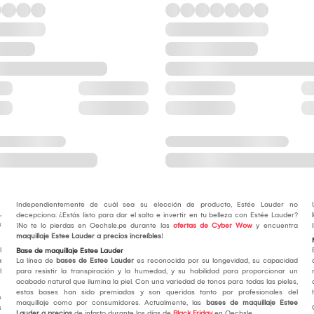
Independientemente de cuál sea su elección de producto, Estée Lauder no
,
decepciona. ¿Estás listo para dar el salto e invertir en tu belleza con Estée Lauder?
s
¡No te lo pierdas en Oechsle.pe durante las
ofertas de Cyber Wow
y encuentra
maquillaje Estee Lauder a precios increíbles
!
l
Base de maquillaje Estee Lauder
a
La línea de
bases de Estee Lauder
es reconocida por su longevidad, su capacidad
l
para resistir la transpiración y la humedad, y su habilidad para proporcionar un
acabado natural que ilumina la piel. Con una variedad de tonos para todas las pieles,
estas bases han sido premiadas y son queridas tanto por profesionales del
s
maquillaje como por consumidores. Actualmente, las
bases de maquillaje Estee
s
Lauder a precios
de infarto durante los días de
Black Friday
en Oechsle.