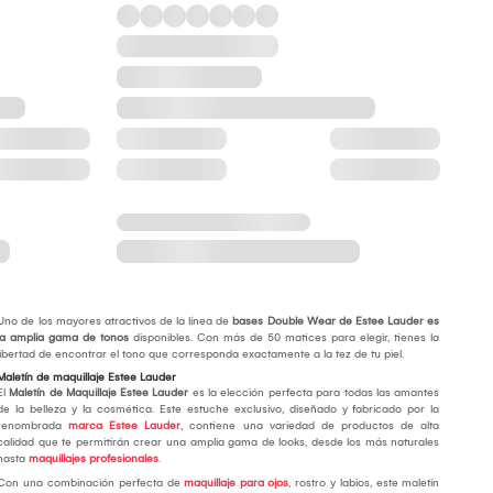
Uno de los mayores atractivos de la línea de
bases Double Wear de Estee Lauder es
la amplia gama de tonos
disponibles. Con más de 50 matices para elegir, tienes la
libertad de encontrar el tono que corresponda exactamente a la tez de tu piel.
Maletín de maquillaje Estee Lauder
El
Maletín de Maquillaje Estee Lauder
es la elección perfecta para todas las amantes
de la belleza y la cosmética. Este estuche exclusivo, diseñado y fabricado por la
renombrada
marca Estee Lauder
, contiene una variedad de productos de alta
calidad que te permitirán crear una amplia gama de looks, desde los más naturales
hasta
maquillajes profesionales
.
Con una combinación perfecta de
maquillaje para ojos
, rostro y labios, este maletín