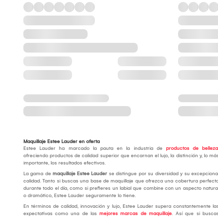
Maquillaje Estee Lauder en oferta
Estee Lauder ha marcado la pauta en la industria de
productos de belleza
ofreciendo productos de calidad superior que encarnan el lujo, la distinción y, lo má
importante, los resultados efectivos.
La gama de
maquillaje Estee Lauder
se distingue por su diversidad y su excepciona
calidad. Tanto si buscas una base de maquillaje que ofrezca una cobertura perfect
durante todo el día, como si prefieres un labial que combine con un aspecto natura
o dramático, Estee Lauder seguramente lo tiene.
En términos de calidad, innovación y lujo, Estee Lauder supera constantemente la
expectativas como una de las
mejores marcas de maquillaje
. Así que si busca