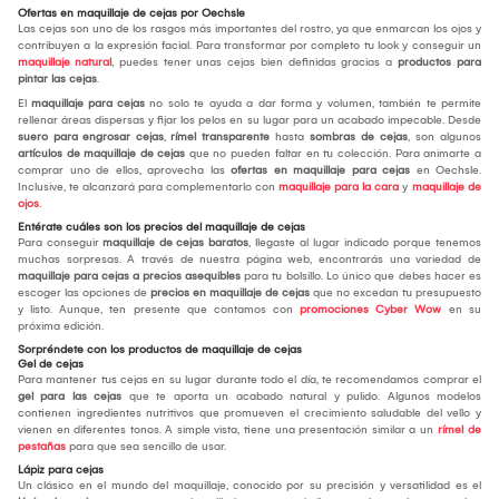
Ofertas en maquillaje de cejas por Oechsle
Las cejas son uno de los rasgos más importantes del rostro, ya que enmarcan los ojos y
contribuyen a la expresión facial. Para transformar por completo tu look y conseguir un
maquillaje natural
, puedes tener unas cejas bien definidas gracias a
productos para
pintar las cejas
.
El
maquillaje para cejas
no solo te ayuda a dar forma y volumen, también te permite
rellenar áreas dispersas y fijar los pelos en su lugar para un acabado impecable. Desde
suero para engrosar cejas
,
rímel transparente
hasta
sombras de cejas
, son algunos
artículos de maquillaje de cejas
que no pueden faltar en tu colección. Para animarte a
comprar uno de ellos, aprovecha las
ofertas en maquillaje para cejas
en Oechsle.
Inclusive, te alcanzará para complementarlo con
maquillaje para la cara
y
maquillaje de
ojos
.
Entérate cuáles son los precios del maquillaje de cejas
Para conseguir
maquillaje de cejas baratos
, llegaste al lugar indicado porque tenemos
muchas sorpresas. A través de nuestra página web, encontrarás una variedad de
maquillaje para cejas a precios asequibles
para tu bolsillo. Lo único que debes hacer es
escoger las opciones de
precios en maquillaje de cejas
que no excedan tu presupuesto
y listo. Aunque, ten presente que contamos con
promociones Cyber Wow
en su
próxima edición.
Sorpréndete con los productos de maquillaje de cejas
Gel de cejas
Para mantener tus cejas en su lugar durante todo el día, te recomendamos comprar el
gel para las cejas
que te aporta un acabado natural y pulido. Algunos modelos
contienen ingredientes nutritivos que promueven el crecimiento saludable del vello y
vienen en diferentes tonos. A simple vista, tiene una presentación similar a un
rímel de
pestañas
para que sea sencillo de usar.
Lápiz para cejas
Un clásico en el mundo del maquillaje, conocido por su precisión y versatilidad es el