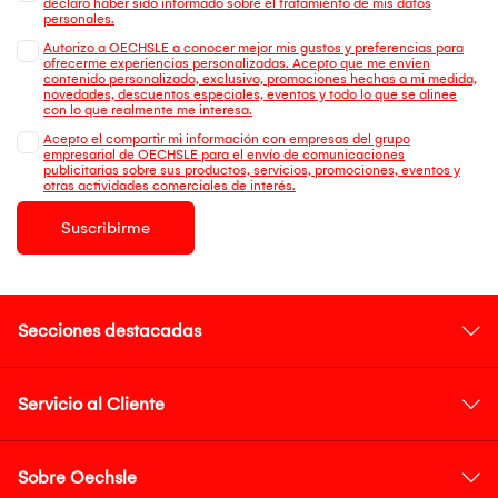
declaro haber sido informado sobre el tratamiento de mis datos
personales.
Autorizo a OECHSLE a conocer mejor mis gustos y preferencias para
ofrecerme experiencias personalizadas. Acepto que me envien
contenido personalizado, exclusivo, promociones hechas a mi medida,
novedades, descuentos especiales, eventos y todo lo que se alinee
con lo que realmente me interesa.
Acepto el compartir mi información con empresas del grupo
empresarial de OECHSLE para el envío de comunicaciones
publicitarias sobre sus productos, servicios, promociones, eventos y
otras actividades comerciales de interés.
Suscribirme
Secciones destacadas
Servicio al Cliente
Sobre Oechsle