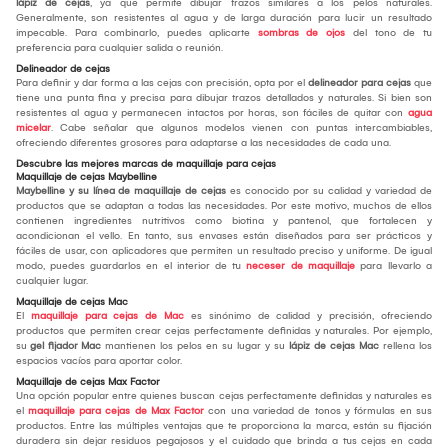
lápiz de cejas
, ya que permite dibujar trazos similares a los pelos naturales.
Generalmente, son resistentes al agua y de larga duración para lucir un resultado
impecable. Para combinarlo, puedes aplicarte
sombras de ojos
del tono de tu
preferencia para cualquier salida o reunión.
Delineador de cejas
Para definir y dar forma a las cejas con precisión, opta por el
delineador para cejas
que
tiene una punta fina y precisa para dibujar trazos detallados y naturales. Si bien son
resistentes al agua y permanecen intactos por horas, son fáciles de quitar con
agua
micelar
. Cabe señalar que algunos modelos vienen con puntas intercambiables,
ofreciendo diferentes grosores para adaptarse a las necesidades de cada una.
Descubre las mejores marcas de maquillaje para cejas
Maquillaje de cejas Maybelline
Maybelline y su línea de maquillaje de cejas
es conocido por su calidad y variedad de
productos que se adaptan a todas las necesidades. Por este motivo, muchos de ellos
contienen ingredientes nutritivos como biotina y pantenol, que fortalecen y
acondicionan el vello. En tanto, sus envases están diseñados para ser prácticos y
fáciles de usar, con aplicadores que permiten un resultado preciso y uniforme. De igual
modo, puedes guardarlos en el interior de tu
neceser de maquillaje
para llevarlo a
cualquier lugar.
Maquillaje de cejas Mac
El
maquillaje para cejas de Mac
es sinónimo de calidad y precisión, ofreciendo
productos que permiten crear cejas perfectamente definidas y naturales. Por ejemplo,
su
gel fijador Mac
mantienen los pelos en su lugar y su
lápiz de cejas Mac
rellena los
espacios vacíos para aportar color.
Maquillaje de cejas Max Factor
Una opción popular entre quienes buscan cejas perfectamente definidas y naturales es
el
maquillaje para cejas de Max Factor
con una variedad de tonos y fórmulas en sus
productos. Entre las múltiples ventajas que te proporciona la marca, están su fijación
duradera sin dejar residuos pegajosos y el cuidado que brinda a tus cejas en cada