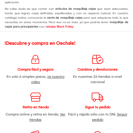
aplicación.
No cabe duda de que contar con
artículos de maquillaje cejas
que sean adecuados,
harán que logres cejas definidas, equilibradas y con un aspecto natural. En nuestro
catálogo online, conocerás la
venta de maquillaje cejas
para que adquieras todo lo que
necesitas en estos momentos. Pero eso no es todo, ya que podrás tener
maquillaje de
cejas para principiantes
con
rebajas Black Friday
.
¡Descubre y compra en Oechsle!
Compra fácil y seguro
Cambios y devoluciones
En solo 6 simples pasos,
ve nuestro
En nuestras 26 tiendas a nivel
video
nacional
Retiro en tienda
Sigue tu pedido
Compra online y retira en tienda.
Ver
Fácil y rápido sólo con tu DNI.
Seguir
tiendas
pedido