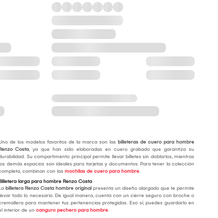
Uno de los modelos favoritos de la marca son las
billeteras de cuero para hombre
Renzo Costa
, ya que han sido elaboradas en cuero grabado que garantiza su
durabilidad. Su compartimento principal permite llevar billetes sin doblarlos, mientras
los demás espacios son ideales para tarjetas y documentos. Para tener la colección
completa, combinan con las
mochilas de cuero para hombre
.
Billetera larga para hombre Renzo Costa
La
billetera Renzo Costa hombre original
presenta un diseño alargado que te permite
llevar todo lo necesario. De igual manera, cuenta con un cierre seguro con broche o
cremallera para mantener tus pertenencias protegidas. Eso sí, puedes guardarlo en
el interior de un
canguro pechero para hombre
.