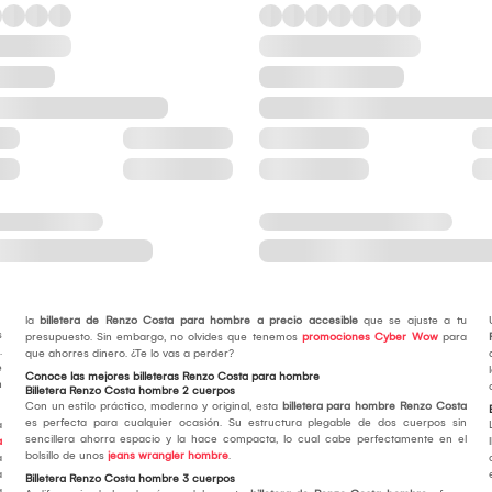
la
billetera de Renzo Costa para hombre a precio accesible
que se ajuste a tu
s
presupuesto. Sin embargo, no olvides que tenemos
promociones Cyber Wow
para
.
que ahorres dinero. ¿Te lo vas a perder?
e
Conoce las mejores billeteras Renzo Costa para hombre
n
Billetera Renzo Costa hombre 2 cuerpos
Con un estilo práctico, moderno y original, esta
billetera para hombre Renzo Costa
es perfecta para cualquier ocasión. Su estructura plegable de dos cuerpos sin
a
sencillera ahorra espacio y la hace compacta, lo cual cabe perfectamente en el
a
bolsillo de unos
jeans wrangler hombre
.
a
a
Billetera Renzo Costa hombre 3 cuerpos
a