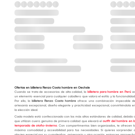
Ofertas en billetera Renzo Costa hombre en Oechsle
Cuando se trata de accesorios de alta calidad, la
billetera para hombre en Perú
e
un elemento esencial para cualquier caballero que valora el estilo y la funcionalidad
Por ello, la
billetera Renzo Costa hombre
ofrece una combinación impecable d
artesanía excepcional, diseño elegante y practicidad excepcional, convirtiéndola e
la elección ideal.
Cada modelo está confeccionado con los más altos estándares de calidad, debido 
que utilizan cuero genuino de primera calidad que elevará el
outfit del hombre en l
temporada de otoño-invierno
. Con compartimentos bien organizados, te ofrecen l
máxima comodidad y accesibilidad para tus necesidades. Si quieres sorprender 
alguien especial por su cumpleaños, aniversario u otra ocasión, entonces aprovech