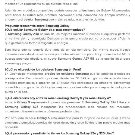
mantener un rendimiento fluido durante todo el día.
Además, en modelos compatibles podrás acceder a funciones de Galaxy AI, pensadas
para hacer tu rutina más práctica. Aprovecha esta campaña por tiempo limitado y
encuentra el
celular Samsung
que mejor se adapte a tu estilo de vida.
Preguntas frecuentes sobre Samsung Galaxy
¿Qué celular Samsung Galaxy es el más recomendado?
El
Samsung Galaxy A56
es uno de los mejores modelos si buscas el equilibrio perfecto
entre inversión y tecnología. Destaca en la gama media por su procesador eficiente
que gestiona de forma inteligente la energía.
Esto logra que su batería dure más de un día completo. Del mismo modo, incluye
cámaras con estabilización óptica para fotos nítidas con poca luz y conectividad 5G. Si
buscas potencia absoluta, el nuevo
Samsung Galaxy A57 5G
es la opción ideal para
streaming y juegos.
¿Cuál es el precio de los celulares Samsung en Perú?
En Oechsle.pe manejamos
precios de celulares Samsung
que se adaptan a todos los
presupuestos. Encontrarás opciones desde los S/ 499 en gamas de entrada hasta
modelos premium que superan los S/ 4,000. Nos enfocamos en ofrecerte alternativas
accesibles con garantía oficial y las mejores oportunidades para comprar tecnología de
punta en el país.
¿Qué diferencias hay entre la serie Samsung Galaxy S y la serie Galaxy A?
La serie
Galaxy S
representa la gama alta premium. El
Samsung Galaxy S26 Ultra
y el
Samsung Galaxy S26
incorporan los procesadores más rápidos del mercado,
materiales ultrarresistentes y cámaras profesionales.
Por otro lado, la serie
Galaxy A
está diseñada para la mayoría de los usuarios. Ofrece
excelentes pantallas, baterías de larga duración y gran fluidez a un precio mucho más
accesible.
¿Qué procesador y rendimiento tienen los Samsung Galaxy S26 y S25 Ultra?