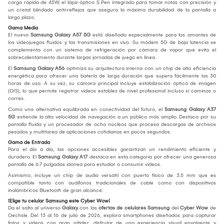
carga rápida de 45W, el lápiz óptico S Pen integrado para tomar notas con precisión y
un cristal blindado antirreflejos que asegura la máxima durabilidad de la pantalla a
largo plazo.
Gama Media
El nuevo
Samsung Galaxy A57 5G
está diseñado especialmente para los amantes de
los videojuegos fluidos y las transmisiones en vivo. Su módem 5G de baja latencia se
complementa con un sistema de refrigeración por cámara de vapor que evita el
sobrecalentamiento durante largas jornadas de juego en línea.
El
Samsung Galaxy A56
optimiza su arquitectura interna con un chip de alta eficiencia
energética para ofrecer una batería de larga duración que supera fácilmente las 30
horas de uso. A su vez, su cámara principal incluye estabilización óptica de imagen
(OIS), lo que permite registrar videos estables de nivel profesional incluso si caminas o
corres.
Como una alternativa equilibrada en conectividad del futuro, el
Samsung Galaxy A37
5G
extiende la alta velocidad de navegación a un público más amplio. Destaca por su
pantalla fluida y un procesador de ocho núcleos que procesa descargas de archivos
pesados y multitarea de aplicaciones cotidianas en pocos segundos.
Gama de Entrada
Para el día a día, las opciones accesibles garantizan un rendimiento eficiente y
duradero. El
Samsung Galaxy A17
destaca en esta categoría por ofrecer una generosa
pantalla de 6.7 pulgadas idónea para estudiar o consumir videos.
Asimismo, incluye un chip de audio versátil con puerto físico de 3.5 mm que es
compatible tanto con audífonos tradicionales de cable como con dispositivos
inalámbricos Bluetooth de gran alcance.
¡Elige tu celular Samsung este Cyber Wow!
Da el salto al universo
Galaxy
con las
ofertas de celulares Samsung
del
Cyber Wow
de
Oechsle. Del 13 al 16 de julio de 2026, explora smartphones diseñados para capturar
fotos y videos con gran nitidez, disfrutar de una experiencia visual envolvente y