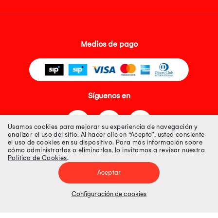
Medios de pago
Síguenos en
Usamos cookies para mejorar su experiencia de navegación y
analizar el uso del sitio. Al hacer clic en “Acepto”, usted consiente
el uso de cookies en su dispositivo. Para más información sobre
cómo administrarlas o eliminarlas, lo invitamos a revisar nuestra
Política de Cookies
.
Tienda 100% Segura
Aceptar
Tiendas Peruanas S.A. R.U.C. Nº 20493020618. Todos los derechos
reservados. Av. Aviación 2405 Piso 3, San Borja
Configuración de cookies
Precios disponibles solo en www.oechsle.pe. Precios online publicados
pueden incluir descuento adicional. Precios sujetos a variaciones sin
previo aviso. Productos sujetos a disponibilidad de stock
El Oficial de Protección de Datos Personales de Tiendas Peruanas S.A.