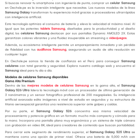
Si buscas renovar tu smartphone con ingeniería de punta, comprar un
celular Samsung
en Oechsle.pe es la inversión inteligente que necesitas. Los nuevos modelos de la línea
Samsung Galaxy
transforman tu experiencia móvil gracias a procesadores ultrarrápidos
con inteligencia artificial.
Esta tecnología optimiza el consumo de batería y eleva la velocidad al máximo nivel. Al
igual que las potentes
tablets Samsung
, diseñadas para la productividad y el diseño
digital, los
celulares Samsung
destacan por sus pantallas Dynamic AMOLED 2X. Estas
garantizan colores vibrantes y una fluidez insuperable en streaming o
videojuegos
.
Además, su ecosistema inteligente permite un emparejamiento inmediato y sin pérdida
de fidelidad con tus
audífonos Samsung
, asegurando un audio de alta resolución en
cualquier lugar.
En Oechsle.pe somos la tienda de confianza en el Perú para conseguir
Samsung
celulares
con total garantía y seguridad. Explora nuestro catálogo web y encuentra el
Samsung
ideal para tu día a día.
Modelos de celulares Samsung disponibles
Gama Alta Premium
Dentro de los
mejores modelos de celulares Samsung
en la gama alta, el
Samsung
Galaxy S26 Ultra
lidera la tecnología móvil con un procesador de última generación de
3 nanómetros y un sensor fotográfico profesional de 200 megapíxeles. Su inteligencia
artificial avanzada edita imágenes a nivel de estudio en segundos y su estructura de
titanio aeroespacial garantiza una resistencia superior ante golpes y caídas.
Por su parte, el
Samsung Galaxy S26
concentra esa misma velocidad de
procesamiento y potencia gráfica en un formato mucho más compacto y cómodo para
la mano. Incorpora una pantalla plana muy ergonómica y un sistema de triple cámara
con grabación en video 8K, ideal para creadores de contenido que buscan portabilidad.
Para cerrar este segmento de rendimiento superior, el
Samsung Galaxy S25 Ultra
se
mantiene como una opción de primer nivel. Ofrece una batería de 5,000 mAh con