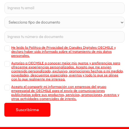
He leído la Política de Privacidad de Canales Digitales OECHSLE y
declaro haber sido informado sobre el tratamiento de mis datos
personales.
Autorizo a OECHSLE a conocer mejor mis gustos y preferencias para
ofrecerme experiencias personalizadas. Acepto que me envien
contenido personalizado, exclusivo, promociones hechas a mi medida,
novedades, descuentos especiales, eventos y todo lo que se alinee
con lo que realmente me interesa.
Acepto el compartir mi información con empresas del grupo
empresarial de OECHSLE para el envío de comunicaciones
publicitarias sobre sus productos, servicios, promociones, eventos y
otras actividades comerciales de interés.
Suscribirme