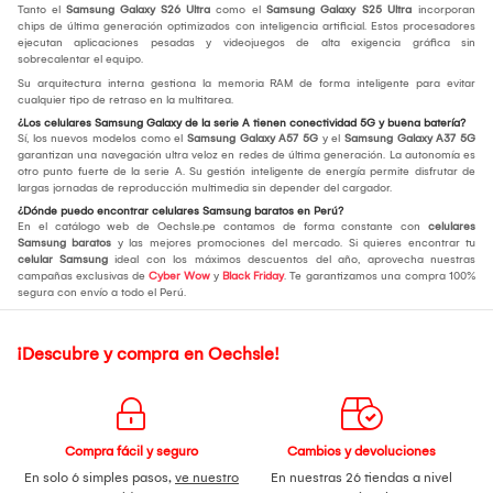
Tanto el
Samsung Galaxy S26 Ultra
como el
Samsung Galaxy S25 Ultra
incorporan
chips de última generación optimizados con inteligencia artificial. Estos procesadores
ejecutan aplicaciones pesadas y videojuegos de alta exigencia gráfica sin
sobrecalentar el equipo.
Su arquitectura interna gestiona la memoria RAM de forma inteligente para evitar
cualquier tipo de retraso en la multitarea.
¿Los celulares Samsung Galaxy de la serie A tienen conectividad 5G y buena batería?
Sí, los nuevos modelos como el
Samsung Galaxy A57 5G
y el
Samsung Galaxy A37 5G
garantizan una navegación ultra veloz en redes de última generación. La autonomía es
otro punto fuerte de la serie A. Su gestión inteligente de energía permite disfrutar de
largas jornadas de reproducción multimedia sin depender del cargador.
¿Dónde puedo encontrar celulares Samsung baratos en Perú?
En el catálogo web de Oechsle.pe contamos de forma constante con
celulares
Samsung baratos
y las mejores promociones del mercado. Si quieres encontrar tu
celular Samsung
ideal con los máximos descuentos del año, aprovecha nuestras
campañas exclusivas de
Cyber Wow
y
Black Friday
. Te garantizamos una compra 100%
segura con envío a todo el Perú.
¡Descubre y compra en Oechsle!
Compra fácil y seguro
Cambios y devoluciones
En solo 6 simples pasos,
ve nuestro
En nuestras 26 tiendas a nivel