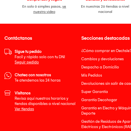
En solo 6 simples pasos,
ve
En nuestras 26 tiendas a nivel
nuestro video
nacional
Contáctanos
Secciones destacadas
¿Cómo comprar en Oechsle
Sigue tu pedido
Facil y rápido solo con tu DNI
Cambios y devoluciones
Seguir pedido
Despacho a Domicilio
Chatea con nosotros
Mis Pedidos
Te atendemos las 24 horas
Devoluciones sin salir de cas
Super Garantía
Visítanos
Revisa aquí nuestros horarios y
Garantía Decohogar
tiendas disponibles a nivel nacional
Garantía en Electro y Máqui
Ver tiendas
Deporte
Gestión de Residuos de Apar
Eléctricos y Electrónicos (RA