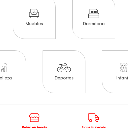
Muebles
Dormitorio
elleza
Deportes
Infant
Retiro en tienda
Sigue tu pedido