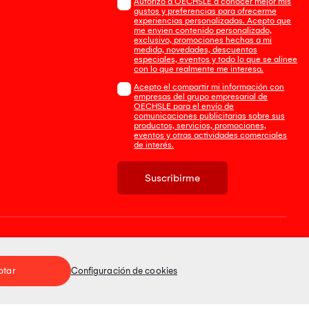
Autorizo a OECHSLE a conocer mejor mis
gustos y preferencias para ofrecerme
experiencias personalizadas. Acepto que
me envien contenido personalizado,
exclusivo, promociones hechas a mi
medida, novedades, descuentos
especiales, eventos y todo lo que se alinee
con lo que realmente me interesa.
Acepto el compartir mi información con
empresas del grupo empresarial de
OECHSLE para el envío de
comunicaciones publicitarias sobre sus
productos, servicios, promociones,
eventos y otras actividades comerciales
de interés.
Suscribirme
Tienda 100% Segura
ptar
Configuración de cookies