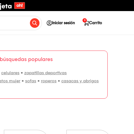
0
Iniciar sesión
Carrito
 búsquedas populares
•
celulares
•
zapatillas deportivas
atos mujer
•
sofas
•
roperos
•
casacas y abrigos