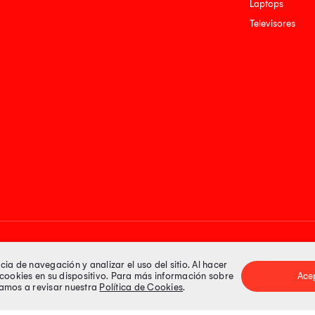
Laptops
Televisores
Medios de pago
a de navegación y analizar el uso del sitio. Al hacer
e cookies en su dispositivo. Para más información sobre
Ace
itamos a revisar nuestra
Política de Cookies
.