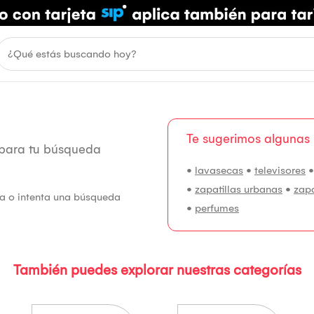
Te sugerimos algunas
 para tu búsqueda
•
lavasecas
•
televisores
•
zapatillas urbanas
•
zap
fía o intenta una búsqueda
•
perfumes
También puedes explorar nuestras categorías