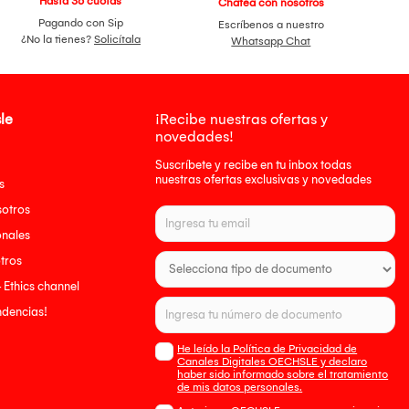
Hasta 36 cuotas
Chatea con nosotros
Pagando con Sip
Escríbenos a nuestro
¿No la tienes?
Solicítala
Whatsapp Chat
le
¡Recibe nuestras ofertas y
novedades!
Suscríbete y recibe en tu inbox todas
nuestras ofertas exclusivas y novedades
s
sotros
onales
tros
- Ethics channel
endencias!
He leído la Política de Privacidad de
Canales Digitales OECHSLE y declaro
haber sido informado sobre el tratamiento
de mis datos personales.