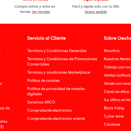
Compra online y retira en
Fácil y rápido sólo con tu DNI.
tienda.
Ver tiendas
Seguir pedido
Servicio al Cliente
Sobre Oechs
?
Términos y Condiciones Generales
Nosotros
Términos y Condiciones de Promociones
Nuestras tienda
Comerciales
Trabaja con no
Términos y condiciones Marketplace
Ventas instituci
Política de cookies
a
Vende con noso
Política de privacidad de canales
Canal de ética 
digitales
¡Lo último en t
Derechos ARCO
nas de
Black friday
Comprobante electrónico
Cyber wow
Comprobante electrónico oriente
atos
Celulares
EE)