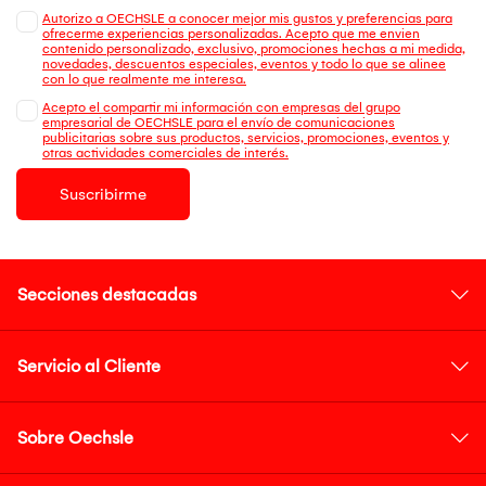
Autorizo a OECHSLE a conocer mejor mis gustos y preferencias para
ofrecerme experiencias personalizadas. Acepto que me envien
contenido personalizado, exclusivo, promociones hechas a mi medida,
novedades, descuentos especiales, eventos y todo lo que se alinee
con lo que realmente me interesa.
Acepto el compartir mi información con empresas del grupo
empresarial de OECHSLE para el envío de comunicaciones
publicitarias sobre sus productos, servicios, promociones, eventos y
otras actividades comerciales de interés.
Suscribirme
Secciones destacadas
Servicio al Cliente
Sobre Oechsle