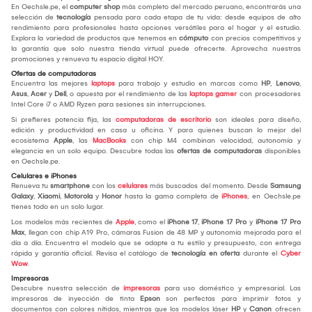
En Oechsle.pe, el
computer shop
más completo del mercado peruano, encontrarás una
selección de
tecnología
pensada para cada etapa de tu vida: desde equipos de alto
rendimiento para profesionales hasta opciones versátiles para el hogar y el estudio.
Explora la variedad de productos que tenemos en
cómputo
con precios competitivos y
la garantía que solo nuestra tienda virtual puede ofrecerte. Aprovecha nuestras
promociones y renueva tu espacio digital HOY.
Ofertas de computadoras
Encuentra las mejores
laptops
para trabajo y estudio en marcas como
HP
,
Lenovo
,
Asus
,
Acer
y
Dell
, o apuesta por el rendimiento de las
laptops gamer
con procesadores
Intel Core i7 o AMD Ryzen para sesiones sin interrupciones.
Si prefieres potencia fija, las
computadoras de escritorio
son ideales para diseño,
edición y productividad en casa u oficina. Y para quienes buscan lo mejor del
ecosistema
Apple
, las
MacBooks
con chip M4 combinan velocidad, autonomía y
elegancia en un solo equipo. Descubre todas las
ofertas de computadoras
disponibles
en Oechsle.pe.
Celulares e iPhones
Renueva tu
smartphone
con los
celulares
más buscados del momento. Desde
Samsung
Galaxy
,
Xiaomi
,
Motorola
y
Honor
hasta la gama completa de
iPhones
, en Oechsle.pe
tienes todo en un solo lugar.
Los modelos más recientes de
Apple
, como el
iPhone 17
,
iPhone 17 Pro
y
iPhone 17 Pro
Max
, llegan con chip A19 Pro, cámaras Fusion de 48 MP y autonomía mejorada para el
día a día. Encuentra el modelo que se adapte a tu estilo y presupuesto, con entrega
rápida y garantía oficial. Revisa el catálogo de
tecnología en oferta
durante el
Cyber
Wow
.
Impresoras
Descubre nuestra selección de
impresoras
para uso doméstico y empresarial. Las
impresoras de inyección de tinta
Epson
son perfectas para imprimir fotos y
documentos con colores nítidos, mientras que los modelos láser
HP
y
Canon
ofrecen