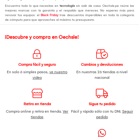
Encuentra todo lo que necesitas en
tecnología
sin salir de casa. Oechsle.pe reúne las
mejores marcas con la garantía y el respaldo que mereces. No esperes más para
renovar tus equipos: el
Black Friday
trae descuentos imperdibles en toda la categoría
de cómputo para que aproveches al máximo tu presupuesto.
¡Descubre y compra en Oechsle!
Compra fácil y seguro
Cambios y devoluciones
En solo 6 simples pasos,
ve nuestro
En nuestras 26 tiendas a nivel
video
nacional
Retiro en tienda
Sigue tu pedido
Compra online y retira en tienda.
Ver
Fácil y rápido sólo con tu DNI.
Seguir
tiendas
pedido