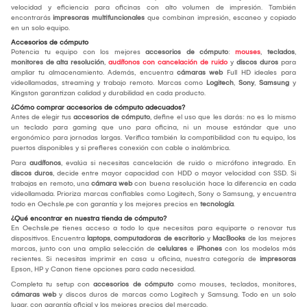
velocidad y eficiencia para oficinas con alto volumen de impresión. También
encontrarás
impresoras multifuncionales
que combinan impresión, escaneo y copiado
en un solo equipo.
Accesorios de cómputo
Potencia tu equipo con los mejores
accesorios de cómputo
:
mouses
,
teclados
,
monitores de alta resolución
,
audífonos con cancelación de ruido
y
discos duros
para
ampliar tu almacenamiento. Además, encuentra
cámaras web
Full HD ideales para
videollamadas, streaming y trabajo remoto. Marcas como
Logitech
,
Sony
,
Samsung
y
Kingston garantizan calidad y durabilidad en cada producto.
¿Cómo comprar accesorios de cómputo adecuados?
Antes de elegir tus
accesorios de cómputo
, define el uso que les darás: no es lo mismo
un teclado para gaming que uno para oficina, ni un mouse estándar que uno
ergonómico para jornadas largas. Verifica también la compatibilidad con tu equipo, los
puertos disponibles y si prefieres conexión con cable o inalámbrica.
Para
audífonos
, evalúa si necesitas cancelación de ruido o micrófono integrado. En
discos duros
, decide entre mayor capacidad con HDD o mayor velocidad con SSD. Si
trabajas en remoto, una
cámara web
con buena resolución hace la diferencia en cada
videollamada. Prioriza marcas confiables como Logitech, Sony o Samsung, y encuentra
todo en Oechsle.pe con garantía y los mejores precios en
tecnología
.
¿Qué encontrar en nuestra tienda de cómputo?
En Oechsle.pe tienes acceso a todo lo que necesitas para equiparte o renovar tus
dispositivos. Encuentra
laptops
,
computadoras de escritorio
y
MacBooks
de las mejores
marcas, junto con una amplia selección de
celulares
e
iPhones
con los modelos más
recientes. Si necesitas imprimir en casa u oficina, nuestra categoría de
impresoras
Epson, HP y Canon tiene opciones para cada necesidad.
Completa tu setup con
accesorios de cómputo
como mouses, teclados, monitores,
cámaras web
y discos duros de marcas como Logitech y Samsung. Todo en un solo
lugar, con garantía oficial y los mejores precios del mercado.