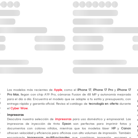
Los modelos más recientes de
Apple
, como el
iPhone 17
,
iPhone 17 Pro
y
iPhone 17
s
Pro Max
, llegan con chip A19 Pro, cámaras Fusion de 48 MP y autonomía mejorada
e
para el día a día. Encuentra el modelo que se adapte a tu estilo y presupuesto, con
l
entrega rápida y garantía oficial. Revisa el catálogo de
tecnología en oferta
durante
s
el
Cyber Wow
.
.
Impresoras
Descubre nuestra selección de
impresoras
para uso doméstico y empresarial. Las
impresoras de inyección de tinta
Epson
son perfectas para imprimir fotos y
,
documentos con colores nítidos, mientras que los modelos láser
HP
y
Canon
n
ofrecen velocidad y eficiencia para oficinas con alto volumen de impresión. También
encontrarás
impresoras multifuncionales
que combinan impresión, escaneo y