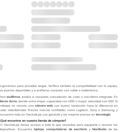
ergonómico para jornadas largas. Verifica también la compatibilidad con tu equipo,
los puertos disponibles y si prefieres conexión con cable o inalámbrica.
Para
audífonos
, evalúa si necesitas cancelación de ruido o micrófono integrado. En
discos duros
, decide entre mayor capacidad con HDD o mayor velocidad con SSD. Si
trabajas en remoto, una
cámara web
con buena resolución hace la diferencia en
cada videollamada. Prioriza marcas confiables como Logitech, Sony o Samsung, y
encuentra todo en Oechsle.pe con garantía y los mejores precios en
tecnología
.
¿Qué encontrar en nuestra tienda de cómputo?
En Oechsle.pe tienes acceso a todo lo que necesitas para equiparte o renovar tus
dispositivos. Encuentra
laptops
,
computadoras de escritorio
y
MacBooks
de las