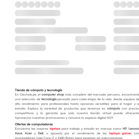
Tienda de cómputo y tecnología
En Oechsle.pe, el
computer shop
más completo del mercado peruano, encontrará
una selección de
tecnología
pensada para cada etapa de tu vida: desde equipos d
alto rendimiento para profesionales hasta opciones versátiles para el hogar y e
estudio. Explora la variedad de productos que tenemos en
cómputo
con precio
competitivos y la garantía que solo nuestra tienda virtual puede ofrecerte
Aprovecha nuestras promociones y renueva tu espacio digital HOY.
Ofertas de computadoras
Encuentra las mejores
laptops
para trabajo y estudio en marcas como
HP
,
Lenovo
Asus
,
Acer
y
Dell
, o apuesta por el rendimiento de las
laptops gamer
co
procesadores Intel Core i7 o AMD Ryzen para sesiones sin interrupciones.