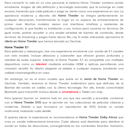
Para convertir tu sala en un cine personal, el sistema Home Theater combina sonido
envolvente, imagen de alta definición y tecnología avanzada, que te sumerge en cada
escena, haciendo que cada película o juego se sienta como una experiencia en vivo. La
apariencia moderna y discreta del
Home Theater
se integra perfectamente en
cualquier decoración, transformando tu hogar en un espacio de entretenimiento de
primer nivel. Muchos modelos vienen con interfaces intuitivas y asistentes de
configuración, lo que facilita su instalación y uso, incluso para usuarios no técnicos. De
igual modo, podrás acceder a una amplia variedad de fuentes de contenido, desde
servicios de streaming y juegos hasta discos Blu-ray. Si estás interesado, aprovecha la
oferta en Home Theater
que hemos lanzado en Oechsle.
Home Theater 5.1
Para películas y videojuegos, vive una experiencia envolvente con sonido de 5.1 canales
con este modelo. Incluye altavoces y subwoofer que ofrecen graves profundos y
claridad de audio superior. Además, el Home Theater 5.1 es compatible con múltiples
dispositivos como un
televisor
mediante entradas HDMI y ópticas, permitiendo una
conexión versátil. Su diseño elegante se adapta a cualquier espacio, brindando una
calidad cinematográfica en casa.
Sin embargo, no es el único modelo que existe en la
venta de Home Theater
en
Oechsle. También, tenemos el Home Theater inalámbrico para que disfrutes de la
libertad del sonido sin cables con la última tecnología. Por ello, brinda conectividad
Bluetooth para transmitir música desde tu
smartphone
o Tablet con chip.
Para quienes buscan un sistema todo en uno que sea sencillo y accesible, contamos
con el
Home Theater DVD
que te permite ver tus colecciones de películas clásicas y
modernas. Debido a que incorpora un reproductor de DVD, brinda un sonido
multicanal, realzando cada detalle.
Si quieres elevar tu experiencia, te recomendamos el
Home Theater Dolby Atmos
que
crea un sonido tridimensional inmersivo. Cada altavoz está diseñado para distribuir el
sonido en todas las direcciones, sumergiéndote en tus contenidos favoritos. Asimismo,