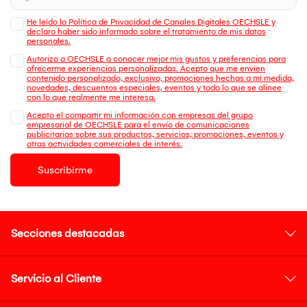
He leído la Política de Privacidad de Canales Digitales OECHSLE y
declaro haber sido informado sobre el tratamiento de mis datos
personales.
Autorizo a OECHSLE a conocer mejor mis gustos y preferencias para
ofrecerme experiencias personalizadas. Acepto que me envien
contenido personalizado, exclusivo, promociones hechas a mi medida,
novedades, descuentos especiales, eventos y todo lo que se alinee
con lo que realmente me interesa.
Acepto el compartir mi información con empresas del grupo
empresarial de OECHSLE para el envío de comunicaciones
publicitarias sobre sus productos, servicios, promociones, eventos y
otras actividades comerciales de interés.
Suscribirme
Secciones destacadas
Servicio al Cliente