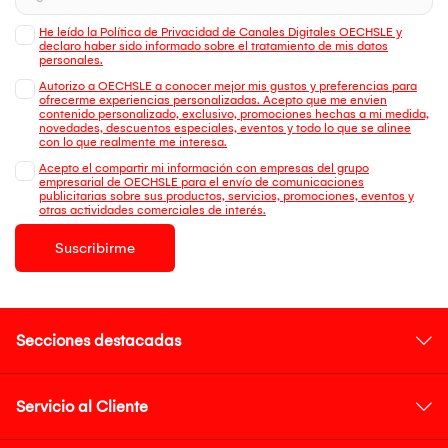
He leído la Política de Privacidad de Canales Digitales OECHSLE y
declaro haber sido informado sobre el tratamiento de mis datos
personales.
Autorizo a OECHSLE a conocer mejor mis gustos y preferencias para
ofrecerme experiencias personalizadas. Acepto que me envien
contenido personalizado, exclusivo, promociones hechas a mi medida,
novedades, descuentos especiales, eventos y todo lo que se alinee
con lo que realmente me interesa.
Acepto el compartir mi información con empresas del grupo
empresarial de OECHSLE para el envío de comunicaciones
publicitarias sobre sus productos, servicios, promociones, eventos y
otras actividades comerciales de interés.
Suscribirme
Secciones destacadas
Servicio al Cliente