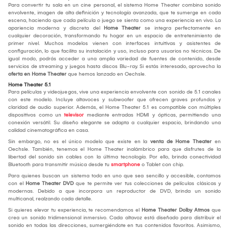
Para convertir tu sala en un cine personal, el sistema Home Theater combina sonido
envolvente, imagen de alta definición y tecnología avanzada, que te sumerge en cada
escena, haciendo que cada película o juego se sienta como una experiencia en vivo. La
apariencia moderna y discreta del
Home Theater
se integra perfectamente en
cualquier decoración, transformando tu hogar en un espacio de entretenimiento de
primer nivel. Muchos modelos vienen con interfaces intuitivas y asistentes de
configuración, lo que facilita su instalación y uso, incluso para usuarios no técnicos. De
igual modo, podrás acceder a una amplia variedad de fuentes de contenido, desde
servicios de streaming y juegos hasta discos Blu-ray. Si estás interesado, aprovecha la
oferta en Home Theater
que hemos lanzado en Oechsle.
Home Theater 5.1
Para películas y videojuegos, vive una experiencia envolvente con sonido de 5.1 canales
con este modelo. Incluye altavoces y subwoofer que ofrecen graves profundos y
claridad de audio superior. Además, el Home Theater 5.1 es compatible con múltiples
dispositivos como un
televisor
mediante entradas HDMI y ópticas, permitiendo una
conexión versátil. Su diseño elegante se adapta a cualquier espacio, brindando una
calidad cinematográfica en casa.
Sin embargo, no es el único modelo que existe en la
venta de Home Theater
en
Oechsle. También, tenemos el Home Theater inalámbrico para que disfrutes de la
libertad del sonido sin cables con la última tecnología. Por ello, brinda conectividad
Bluetooth para transmitir música desde tu
smartphone
o Tablet con chip.
Para quienes buscan un sistema todo en uno que sea sencillo y accesible, contamos
con el
Home Theater DVD
que te permite ver tus colecciones de películas clásicas y
modernas. Debido a que incorpora un reproductor de DVD, brinda un sonido
multicanal, realzando cada detalle.
Si quieres elevar tu experiencia, te recomendamos el
Home Theater Dolby Atmos
que
crea un sonido tridimensional inmersivo. Cada altavoz está diseñado para distribuir el
sonido en todas las direcciones, sumergiéndote en tus contenidos favoritos. Asimismo,