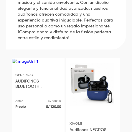
música y el sonido envolvente. Con un diseño
elegante y funcionalidad avanzada, nuestros
audífonos ofrecen comodidad y una
experiencia auditiva inigualable. Perfectos para
uso personal o como un regalo impresionante.
¡Compra ahora y disfruta de la fusión perfecta
entre estilo y rendimiento!
GENERICO
AUDÍFONOS
BLUETOOTH
MODERNOS OPEN AIR
2 NEGROS
Antes
S/ 180.00
Precio
S/ 120.00
XIAOMI
Audifonos NEGROS