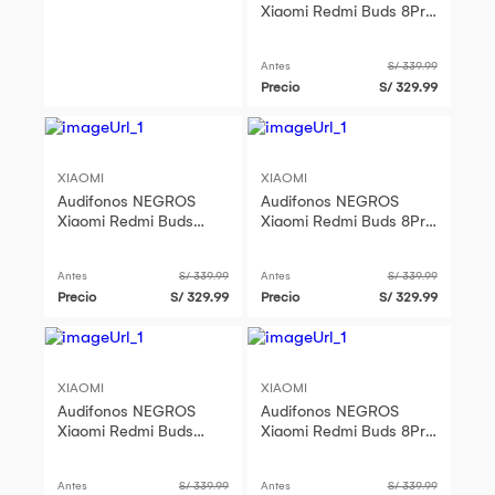
Xiaomi Redmi Buds 8Pro
mas Funda Protectora
color AZUL
Antes
S/ 339.99
Precio
S/ 329.99
XIAOMI
XIAOMI
Audifonos NEGROS
Audifonos NEGROS
Xiaomi Redmi Buds
Xiaomi Redmi Buds 8Pro
8Pro mas Funda
mas Funda Protectora
Protectora color
color ROSADO
Antes
S/ 339.99
Antes
S/ 339.99
NEGRO
Precio
S/ 329.99
Precio
S/ 329.99
XIAOMI
XIAOMI
Audifonos NEGROS
Audifonos NEGROS
Xiaomi Redmi Buds
Xiaomi Redmi Buds 8Pro
8Pro mas Funda
mas Funda Protectora
Protectora color
color VERDE
Antes
S/ 339.99
Antes
S/ 339.99
CELESTE