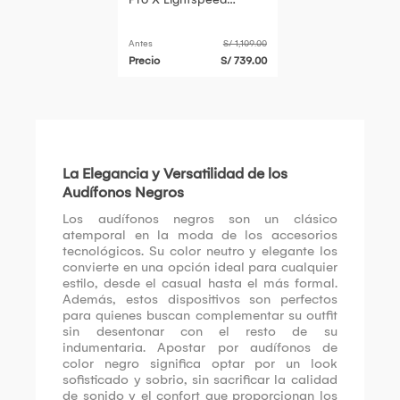
Wireless - Negros, Con
Micrófono, Alta Calidad
Antes
S/ 1,109.00
de Sonido
Precio
S/ 739.00
La Elegancia y Versatilidad de los
Audífonos Negros
Los audífonos negros son un clásico
atemporal en la moda de los accesorios
tecnológicos. Su color neutro y elegante los
convierte en una opción ideal para cualquier
estilo, desde el casual hasta el más formal.
Además, estos dispositivos son perfectos
para quienes buscan complementar su outfit
sin desentonar con el resto de su
indumentaria. Apostar por audífonos de
color negro significa optar por un look
sofisticado y sobrio, sin sacrificar la calidad
de sonido y el confort que proporcionan los