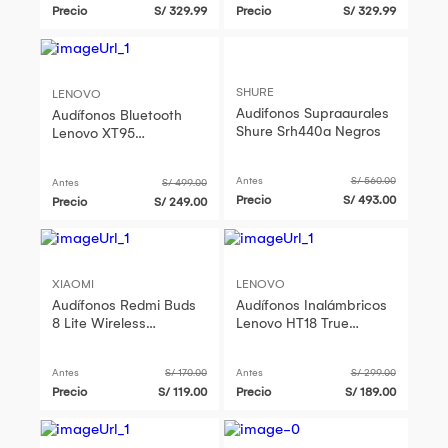
Precio
S/ 329.99
Precio
S/ 329.99
SHURE
LENOVO
Audifonos Supraaurales
Audífonos Bluetooth
Shure Srh440a Negros
Lenovo XT95
Inalámbricos Negros
Antes
S/ 560.00
Antes
S/ 499.00
Precio
S/ 493.00
Precio
S/ 249.00
XIAOMI
LENOVO
Audífonos Redmi Buds
Audífonos Inalámbricos
8 Lite Wireless
Lenovo HT18 True
Bluetooth Negros
Wireless Bluetooth 5.0
Negros
Antes
S/ 170.00
Antes
S/ 299.00
Precio
S/ 119.00
Precio
S/ 189.00