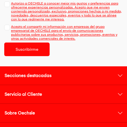
Autorizo a OECHSLE a conocer mejor mis gustos y preferencias para
ofrecerme experiencias personalizadas. Acepto que me envien
contenido personalizado, exclusivo, promociones hechas a mi medida,
novedades, descuentos especiales, eventos y todo lo que se alinee
con lo que realmente me interesa.
Acepto el compartir mi información con empresas del grupo
empresarial de OECHSLE para el envío de comunicaciones
publicitarias sobre sus productos, servicios, promociones, eventos y
otras actividades comerciales de interés.
Suscribirme
Secciones destacadas
Servicio al Cliente
Sobre Oechsle