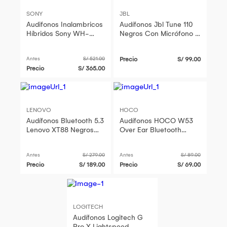
SONY
JBL
Audifonos Inalambricos
Audífonos Jbl Tune 110
Híbridos Sony WH-
Negros Con Micrófono Y
CH720N Over-Ear
Conector 3.5Mm
Negros
Antes
S/ 521.00
Precio
S/ 99.00
Precio
S/ 365.00
LENOVO
HOCO
Audífonos Bluetooth 5.3
Audífonos HOCO W53
Lenovo XT88 Negros
Over Ear Bluetooth
Inalámbricos con
Inalámbricos con
Soporte para Laptop
Micrófono y Batería
Antes
S/ 279.00
Antes
S/ 89.00
de Regalo
Recargable Negros
Precio
S/ 189.00
Precio
S/ 69.00
LOGITECH
Audífonos Logitech G
Pro X Lightspeed