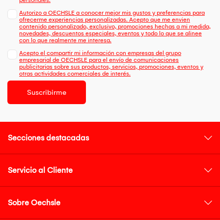
personales.
Autorizo a OECHSLE a conocer mejor mis gustos y preferencias para
ofrecerme experiencias personalizadas. Acepto que me envien
contenido personalizado, exclusivo, promociones hechas a mi medida,
novedades, descuentos especiales, eventos y todo lo que se alinee
con lo que realmente me interesa.
Acepto el compartir mi información con empresas del grupo
empresarial de OECHSLE para el envío de comunicaciones
publicitarias sobre sus productos, servicios, promociones, eventos y
otras actividades comerciales de interés.
Suscribirme
Secciones destacadas
Servicio al Cliente
Sobre Oechsle