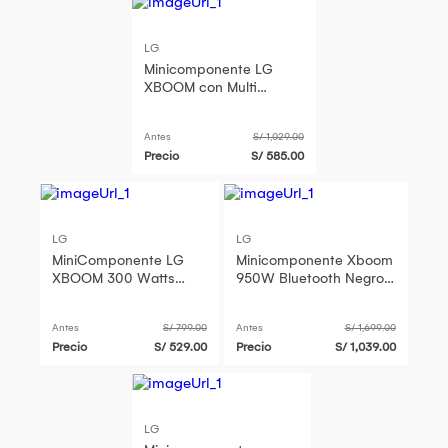
LG
Minicomponente LG
XBOOM con Multi
Bluetooth 300W CK43N
SIN LEC CD NUEVO
Antes
S/ 1,029.00
MODELO
Precio
S/ 585.00
LG
LG
MiniComponente LG
Minicomponente Xboom
XBOOM 300 Watts
950W Bluetooth Negro
Negro BT-USB-MP3-
LG CL65
WMA CK43N Nuevo
Antes
S/ 799.00
Antes
S/ 1,699.00
Modelo
Precio
S/ 529.00
Precio
S/ 1,039.00
LG