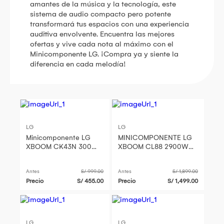
amantes de la música y la tecnología, este
sistema de audio compacto pero potente
transformará tus espacios con una experiencia
auditiva envolvente. Encuentra las mejores
ofertas y vive cada nota al máximo con el
Minicomponente LG. ¡Compra ya y siente la
diferencia en cada melodía!
LG
LG
Minicomponente LG
MINICOMPONENTE LG
XBOOM CK43N 300W
XBOOM CL88 2900W
CK43
BLUETOOH KARAOKE
PARTY LINK
Antes
S/ 999.00
Antes
S/ 1,899.00
Precio
S/ 455.00
Precio
S/ 1,499.00
LG
LG