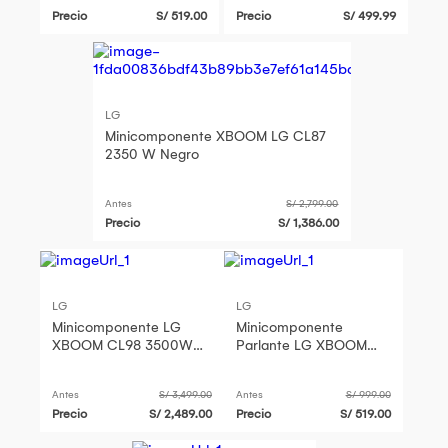
Precio
S/ 519.00
Precio
S/ 499.99
LG
Minicomponente XBOOM LG CL87
2350 W Negro
Antes
S/ 2,799.00
Precio
S/ 1,386.00
LG
LG
Minicomponente LG
Minicomponente
XBOOM CL98 3500W
Parlante LG XBOOM
Bluetooth con Karaoke y
CK43N 300W
Luces LE
Antes
S/ 3,499.00
Antes
S/ 999.00
Precio
S/ 2,489.00
Precio
S/ 519.00