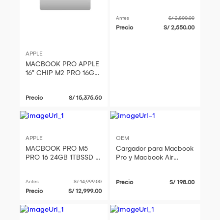
16GB Ram 512GB SSD
TOUCH BAR
Antes
S/ 2,800.00
REACONDICIONADO
Precio
S/ 2,550.00
APPLE
MACBOOK PRO APPLE
16" CHIP M2 PRO 16GB
RAM 512GB SSD 12-
CORE USB COLOR
Precio
S/ 15,375.50
GRIS PN: MNW83E/A
APPLE
OEM
MACBOOK PRO M5
Cargador para Macbook
PRO 16 24GB 1TBSSD -
Pro y Macbook Air
TECLADO INGLES
Retina Voltaje Múltiple
SPACE BLACK
Tipo C
Antes
S/ 14,999.00
Precio
S/ 198.00
Precio
S/ 12,999.00