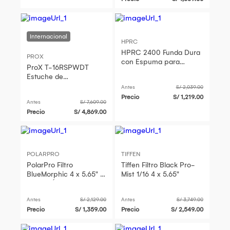
HPRC
HPRC 2400 Funda Dura
PROX
con Espuma para
ProX T-16RSPWDT
MacBook Pro 15" -
Estuche de
Impermeable y a
Amplificador
Antes
S/ 2,039.00
Prueba de Polvo
Shockproof 16 RU con
Precio
S/ 1,219.00
Antes
S/ 7,609.00
Ruedas y Dos Mesas
Precio
S/ 4,869.00
Laterales
POLARPRO
TIFFEN
PolarPro Filtro
Tiffen Filtro Black Pro-
BlueMorphic 4 x 5.65" -
Mist 1/16 4 x 5.65"
Cristal Óptico Alemán,
Marco de Aluminio
Antes
S/ 2,129.00
Antes
S/ 3,749.00
CNC, 16
Precio
S/ 1,359.00
Precio
S/ 2,549.00