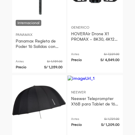
GENERICO
HOVERAir Drone X1
PANAMAX
PROMAX - 8K30, 4K120,
Panamax Regleta de
16 Min Vuelo, Diseño
Poder 16 Salidas con
Compacto y Plegable
Cable de 10 Pies y
Antes
S/ 7,229.00
Protector de Circuito
Precio
S/ 4,549.00
Antes
S/ 1,939.00
de 12A
Precio
S/ 1,259.00
NEEWER
Neewer Teleprompter
X16B para Tablet de 16"
con Cristal Beamsplitter
70/30 y Soporte para
Antes
S/ 1,729.00
Precio
S/ 1,209.00