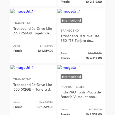
Precio
S/ 2,519.00
TRANSCEND
Transcend JetDrive Lite
TRANSCEND
330 256GB Tarjeta de
Transcend JetDrive Lite
Expansión Flash para
330 1TB Tarjeta de
MacBook Pro
Expansión Flash para
Antes
S/ 1,829.00
MacBook Pro
Precio
S/ 1,169.00
Antes
S/ 6,399.00
Precio
S/ 4,219.00
TRANSCEND
Transcend JetDrive Lite
INDIPRO-TOOLS
330 512GB - Tarjeta de
IndiePRO Tools Placa de
Expansión Flash para
Batería V-Mount con
MacBook Pro
Convertidor HDMI a SDI
Antes
S/ 2,609.00
y Cable de 16"
Precio
S/ 1,669.00
Antes
S/ 2,199.00
Precio
S/ 1,359.00