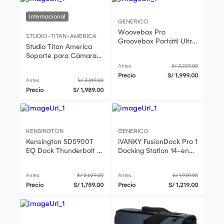
GENERICO
Woovebox Pro
STUDIO-TITAN-AMERICA
Groovebox Portátil Ultra
Studio Titan America
Compacto con Motor
Soporte para Cámara
Sintetizador Multitimbral
con Estante Accesorio
Antes
S/ 3,229.00
de 16
para iPad Pro y
Precio
S/ 1,999.00
Antes
S/ 3,019.00
MacBook Pr
Precio
S/ 1,989.00
KENSINGTON
GENERICO
Kensington SD5900T
iVANKY FusionDock Pro 1
EQ Dock Thunderbolt 4
Docking Station 14-en-1
- Soporte para
para MacBook M1, M2,
MacBook Pro y Air M1 a
M3 y M4 - 100W Power
Antes
S/ 2,629.00
Antes
S/ 1,939.00
M3, Cuádru
Precio
S/ 1,759.00
Precio
S/ 1,219.00