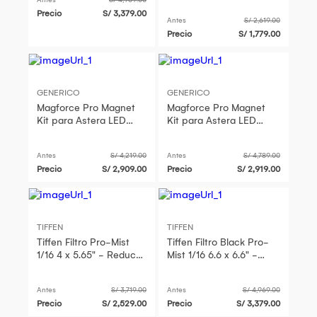
Antes
S/ 4,969.00
Suaviza Arrugas
Precio
S/ 3,379.00
Antes
S/ 2,619.00
Precio
S/ 1,779.00
GENERICO
GENERICO
Magforce Pro Magnet
Magforce Pro Magnet
Kit para Astera LED
Kit para Astera LED
Tube Lights - 32
Tube Lights - 32 imanes
imanes grandes, 16
blancos, 16 placas
Antes
S/ 4,219.00
Antes
S/ 4,789.00
placas adhesiv
adhesiv
Precio
S/ 2,909.00
Precio
S/ 2,919.00
TIFFEN
TIFFEN
Tiffen Filtro Pro-Mist
Tiffen Filtro Black Pro-
1/16 4 x 5.65" - Reduce
Mist 1/16 6.6 x 6.6" -
Destellos y Contraste,
Reduce Destellos y
Suaviza Arrugas
Contraste, Suaviza
Antes
S/ 3,719.00
Antes
S/ 4,969.00
Arrug
Precio
S/ 2,529.00
Precio
S/ 3,379.00