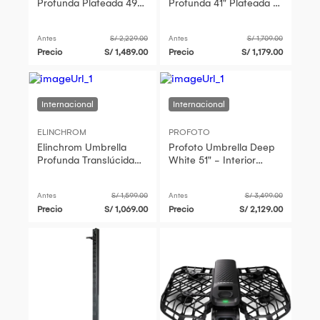
Profunda Plateada 49"
Profunda 41" Plateada -
- 16 Varillas de Fibra de
16 Varillas de Fibra de
Vidrio, Control Direcci
Vidrio, Control Direcci
Antes
S/ 2,229.00
Antes
S/ 1,709.00
Precio
S/ 1,489.00
Precio
S/ 1,179.00
ELINCHROM
PROFOTO
Elinchrom Umbrella
Profoto Umbrella Deep
Profunda Translúcida
White 51" - Interior
41" - 16 Varillas de Fibra
Blanco, 16 Varillas de
de Vidrio, Difusor Opc
Fibra de Vidrio, Materia
Antes
S/ 1,599.00
Antes
S/ 3,499.00
Precio
S/ 1,069.00
Precio
S/ 2,129.00