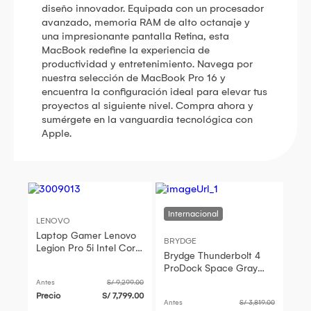
diseño innovador. Equipada con un procesador
avanzado, memoria RAM de alto octanaje y
una impresionante pantalla Retina, esta
MacBook redefine la experiencia de
productividad y entretenimiento. Navega por
nuestra selección de MacBook Pro 16 y
encuentra la configuración ideal para elevar tus
proyectos al siguiente nivel. Compra ahora y
sumérgete en la vanguardia tecnológica con
Apple.
LENOVO
Laptop Gamer Lenovo
BRYDGE
Legion Pro 5i Intel Core
Brydge Thunderbolt 4
i9 32GB RAM 1TB SSD
ProDock Space Gray
RTX 5060 8GB 16"
para MacBook Pro 14" y
Antes
S/ 9,299.00
WQXGA 240Hz
16" (2021-2024) y
Precio
S/ 7,799.00
Antes
S/ 3,819.00
MacBook A