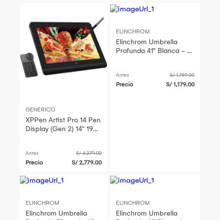
ELINCHROM
Elinchrom Umbrella
Profunda 41" Blanca - 16
Varillas de Fibra de
Vidrio, Control Direccion
Antes
S/ 1,759.00
Precio
S/ 1,179.00
GENERICO
XPPen Artist Pro 14 Pen
Display (Gen 2) 14" 1920
x 1200, 16,384 Niveles
de Presión, X3 Pr
Antes
S/ 4,279.00
Precio
S/ 2,779.00
ELINCHROM
ELINCHROM
Elinchrom Umbrella
Elinchrom Umbrella