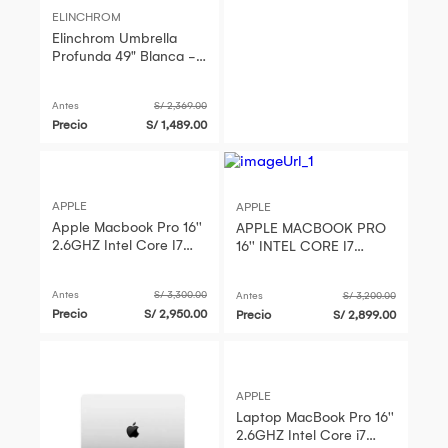
ELINCHROM
Elinchrom Umbrella
Profunda 49" Blanca -
16 Varillas de Fibra de
Vidrio, Luz Suave y
Antes
S/ 2,369.00
Contr
Precio
S/ 1,489.00
APPLE
APPLE
Apple Macbook Pro 16''
APPLE MACBOOK PRO
2.6GHZ Intel Core I7
16'' INTEL CORE I7
32GB RAM 512GB SSD
2.6GHZ 32GB RAM
REACONDICIONADO
512GB SSD TOUCH BAR
Antes
S/ 3,300.00
Antes
S/ 3,200.00
REACONDICIONADO
Precio
S/ 2,950.00
Precio
S/ 2,899.00
APPLE
Laptop MacBook Pro 16''
2.6GHZ Intel Core i7