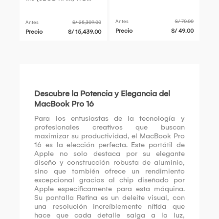
NOTEBOOK MACBOOK
SSD, Silver) - Liquid
TABLETAS - AJUSTABLE
Retina XDR, 10-Core
Antes
S/ 70.00
Antes
S/ 25,309.00
GPU, 16-
Precio
S/ 49.00
Precio
S/ 15,439.00
Descubre la Potencia y Elegancia del
MacBook Pro 16
Para los entusiastas de la tecnología y
profesionales creativos que buscan
maximizar su productividad, el MacBook Pro
16 es la elección perfecta. Este portátil de
Apple no solo destaca por su elegante
diseño y construcción robusta de aluminio,
sino que también ofrece un rendimiento
excepcional gracias al chip diseñado por
Apple específicamente para esta máquina.
Su pantalla Retina es un deleite visual, con
una resolución increíblemente nítida que
hace que cada detalle salga a la luz,