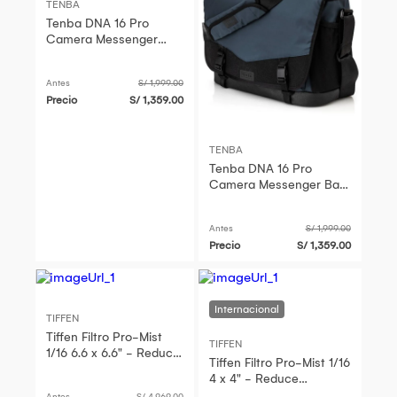
TENBA
Tenba DNA 16 Pro
Camera Messenger
Bag Azul - Capacidad
para DSLR, 4-6 Lentes,
Antes
S/ 1,999.00
Compartiment
Precio
S/ 1,359.00
TENBA
Tenba DNA 16 Pro
Camera Messenger Bag
Azul - Capacidad para
DSLR, 4-6 Lentes,
Antes
S/ 1,999.00
Compartiment
Precio
S/ 1,359.00
TIFFEN
Tiffen Filtro Pro-Mist
TIFFEN
1/16 6.6 x 6.6" - Reduce
Tiffen Filtro Pro-Mist 1/16
Brillos y Contraste,
4 x 4" - Reduce
Suaviza Arrugas
Destellos y Contraste,