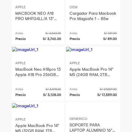
APPLE
OEM
MACBOOK NEO A18
Cargador Para Macbook
PRO MHFG4LL/A 13"
Pro Magsafe 1 - 85w
Apple A18 Pro 512GB
SSD 8GB 5 - Core GPU
Antes
S/ 4,063.00
Antes
S/ 149.00
Precio
S/ 3,762.00
Precio
S/ 89.00
APPLE
APPLE
MacBook Neo A18pro 13
Apple MacBook Pro 14"
Apple A18 Pro 256GB
M5 (24GB RAM, 2TB
SSD 8GB
SSD, Silver) - Liquid
Retina XDR, 10-Core
Antes
S/ 3,378.00
Antes
S/ 27,559.00
GPU, 16-
Precio
S/ 3,128.00
Precio
S/ 17,359.00
GENERICO
APPLE
SOPORTE PARA
Apple MacBook Pro 14"
LAPTOP ALUMINIO 16"
M5 (32GB RAM, 1TB