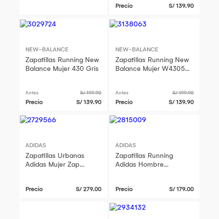
Precio
S/ 139.90
NEW-BALANCE
NEW-BALANCE
Zapatillas Running New
Zapatillas Running New
Balance Mujer 430 Gris
Balance Mujer W43058E
Gris Oscuro
Antes
S/ 199.90
Antes
S/ 199.90
Precio
S/ 139.90
Precio
S/ 139.90
ADIDAS
ADIDAS
Zapatillas Urbanas
Zapatillas Running
Adidas Mujer Zap
Adidas Hombre
Ih3083 Vl Court Bold
Runblaze M Jq0630
Ih3083 Blanco
Negro
Precio
S/ 279.00
Precio
S/ 179.00