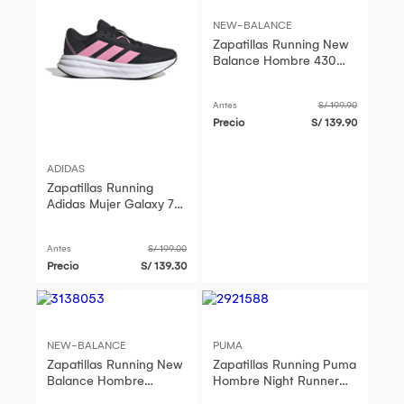
NEW-BALANCE
Zapatillas Running New
Balance Hombre 430
Negro
Antes
S/ 199.90
Precio
S/ 139.90
ADIDAS
Zapatillas Running
Adidas Mujer Galaxy 7
W Id8763 Negro
Antes
S/ 199.00
Precio
S/ 139.30
NEW-BALANCE
PUMA
Zapatillas Running New
Zapatillas Running Puma
Balance Hombre
Hombre Night Runner
M4305Re Gris
V3 310040 01 Negro