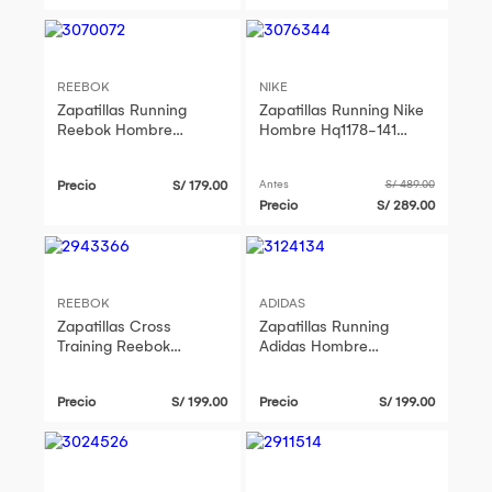
REEBOK
NIKE
Zapatillas Running
Zapatillas Running Nike
Reebok Hombre
Hombre Hq1178-141
100262396 Mundo
Winflo 10 Azul
Blanco
Precio
S/ 179.00
Antes
S/ 489.00
Precio
S/ 289.00
REEBOK
ADIDAS
Zapatillas Cross
Zapatillas Running
Training Reebok
Adidas Hombre
Hombre Flip Charge
Response Kj1774 Plomo
100250389 Negro
Precio
S/ 199.00
Precio
S/ 199.00