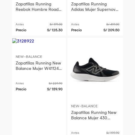
Zapatillas Running
Zapatillas Running
Reebok Hombre Road
Adidas Mujer Supernova
Strider Negro
Stride 2 W Jr2958
Turquesa
Antes
S/ 179.00
Antes
S/ 419.00
Precio
S/ 125.30
Precio
S/ 209.50
NEW-BALANCE
Zapatillas Running New
Balance Mujer W41124M
Purpura
Antes
S/ 229.90
Precio
S/ 159.90
NEW-BALANCE
Zapatillas Running New
Balance Mujer 430
Negro
Antes
S/ 199.90