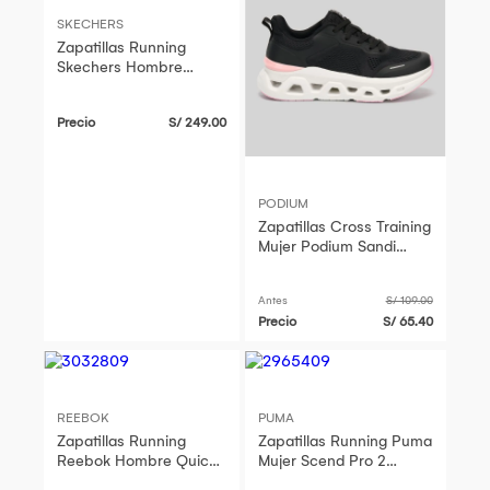
SKECHERS
Zapatillas Running
Skechers Hombre
220866-Bbk Go Run
Consistent 2.0 Negro
Precio
S/ 249.00
PODIUM
Zapatillas Cross Training
Mujer Podium Sandi
Negro
Antes
S/ 109.00
Precio
S/ 65.40
REEBOK
PUMA
Zapatillas Running
Zapatillas Running Puma
Reebok Hombre Quick
Mujer Scend Pro 2
Jogger 100245420
310779 23 Celeste