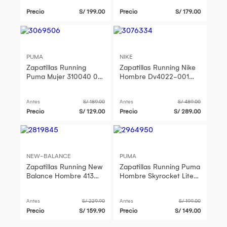
Blanco
Precio
S/ 199.00
Precio
S/ 179.00
PUMA
NIKE
Zapatillas Running
Zapatillas Running Nike
Puma Mujer 310040 01
Hombre Dv4022-001
Night Runner V3
Winflo 10 Negro
Antes
S/ 189.00
Antes
S/ 489.00
Precio
S/ 129.00
Precio
S/ 289.00
NEW-BALANCE
PUMA
Zapatillas Running New
Zapatillas Running Puma
Balance Hombre 413
Hombre Skyrocket Lite 2
Negro
Alt 311731 01 Negro
Antes
S/ 229.90
Antes
S/ 199.00
Precio
S/ 159.90
Precio
S/ 149.00