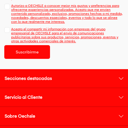
Autorizo a OECHSLE a conocer mejor mis gustos y preferencias para
ofrecerme experiencias personalizadas. Acepto que me envien
contenido personalizado, exclusivo, promociones hechas a mi medida,
novedades, descuentos especiales, eventos y todo lo que se alinee
con lo que realmente me interesa.
Acepto el compartir mi información con empresas del grupo
empresarial de OECHSLE para el envío de comunicaciones
publicitarias sobre sus productos, servicios, promociones, eventos y
otras actividades comerciales de interés.
Suscribirme
Secciones destacadas
Servicio al Cliente
Sobre Oechsle