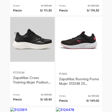
Negro
Antes
S/ 159.00
Antes
S/ 249.00
Precio
S/ 111.30
Precio
S/ 174.30
PODIUM
PUMA
Zapatillas Cross
Zapatillas Running Puma
Training Mujer Podium
Mujer 313248 25
Jess Negro
Skyrocket Lite 2 Alt Wns
Negro
Antes
S/ 109.00
Antes
S/ 199.00
Precio
S/ 65.40
Precio
S/ 149.00