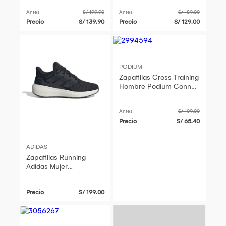
Antes
S/ 199.90
Antes
S/ 189.00
Precio
S/ 139.90
Precio
S/ 129.00
PODIUM
Zapatillas Cross Training
Hombre Podium Connor
Negro
Antes
S/ 109.00
Precio
S/ 65.40
ADIDAS
Zapatillas Running
Adidas Mujer
Ultimashow 2.0 Ie8904
Negro
Precio
S/ 199.00