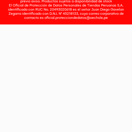
previo aviso. Productos sujetos a disponibilidad de stock
El Oficial de Protección de Datos Personales de Tiendas Peruanas S.A.
identificada con RUC No. 20493020618 es el señor Juan Diego Gavelan
Zegarra identificado con D.N.I. N° 45218133, cuyo correo corporativo de
contacto es
oficial.protecciondedatos@oechsle.pe