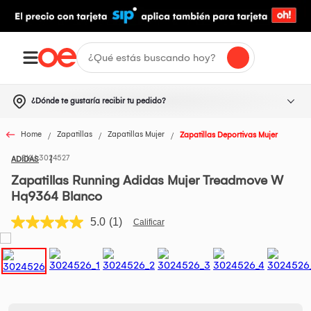
¿Dónde te gustaría recibir tu pedido?
Home
Zapatillas
Zapatillas Mujer
Zapatillas Deportivas Mujer
3024527
ADIDAS
Zapatillas Running Adidas Mujer Treadmove W
Hq9364 Blanco
5.0
(1)
Lea
1
reseña.
Enlace
en
la
misma
página.