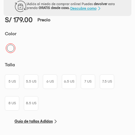
¡Adiós al miedo de comprar online! Puedes
devolver
esta
prenda
GRATIS desde casa.
Descubre como
S/ 179.00
Precio
Color
Talla
5 US
5.5 US
6 US
6.5 US
7 US
7.5 US
8 US
8.5 US
Guía de tallas Adidas