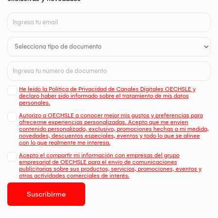
He leído la Política de Privacidad de Canales Digitales OECHSLE y
declaro haber sido informado sobre el tratamiento de mis datos
personales.
Autorizo a OECHSLE a conocer mejor mis gustos y preferencias para
ofrecerme experiencias personalizadas. Acepto que me envien
contenido personalizado, exclusivo, promociones hechas a mi medida,
novedades, descuentos especiales, eventos y todo lo que se alinee
con lo que realmente me interesa.
Acepto el compartir mi información con empresas del grupo
empresarial de OECHSLE para el envío de comunicaciones
publicitarias sobre sus productos, servicios, promociones, eventos y
otras actividades comerciales de interés.
Suscribirme