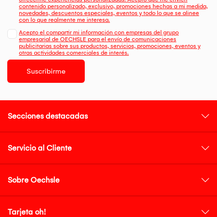
contenido personalizado, exclusivo, promociones hechas a mi medida,
novedades, descuentos especiales, eventos y todo lo que se alinee
con lo que realmente me interesa.
Acepto el compartir mi información con empresas del grupo
empresarial de OECHSLE para el envío de comunicaciones
publicitarias sobre sus productos, servicios, promociones, eventos y
otras actividades comerciales de interés.
Suscribirme
Secciones destacadas
Servicio al Cliente
Sobre Oechsle
Tarjeta oh!