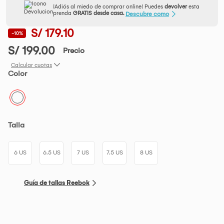
¡Adiós al miedo de comprar online! Puedes
devolver
esta
prenda
GRATIS desde casa.
Descubre como
S/ 179.10
-10%
S/ 199.00
Precio
Calcular cuotas
Color
Talla
6 US
6.5 US
7 US
7.5 US
8 US
Guía de tallas Reebok