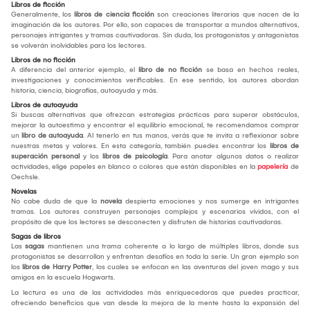
Libros de ficción
Generalmente, los
libros de ciencia ficción
son creaciones literarias que nacen de la
imaginación de los autores. Por ello, son capaces de transportar a mundos alternativos,
personajes intrigantes y tramas cautivadoras. Sin duda, los protagonistas y antagonistas
se volverán inolvidables para los lectores.
Libros de no ficción
A diferencia del anterior ejemplo, el
libro de no ficción
se basa en hechos reales,
investigaciones y conocimientos verificables. En ese sentido, los autores abordan
historia, ciencia, biografías, autoayuda y más.
Libros de autoayuda
Si buscas alternativas que ofrezcan estrategias prácticas para superar obstáculos,
mejorar la autoestima y encontrar el equilibrio emocional, te recomendamos comprar
un
libro de autoayuda
. Al tenerlo en tus manos, verás que te invita a reflexionar sobre
nuestras metas y valores. En esta categoría, también puedes encontrar los
libros de
superación personal
y los
libros de psicología
. Para anotar algunos datos o realizar
actividades, elige papeles en blanco o colores que están disponibles en la
papelería
de
Oechsle.
Novelas
No cabe duda de que la
novela
despierta emociones y nos sumerge en intrigantes
tramas. Los autores construyen personajes complejos y escenarios vívidos, con el
propósito de que los lectores se desconecten y disfruten de historias cautivadoras.
Sagas de libros
Las
sagas
mantienen una trama coherente a lo largo de múltiples libros, donde sus
protagonistas se desarrollan y enfrentan desafíos en toda la serie. Un gran ejemplo son
los
libros de Harry Potter
, los cuales se enfocan en las aventuras del joven mago y sus
amigos en la escuela Hogwarts.
La lectura es una de las actividades más enriquecedoras que puedes practicar,
ofreciendo beneficios que van desde la mejora de la mente hasta la expansión del