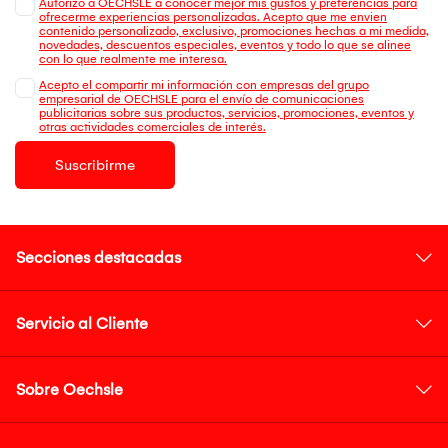
Autorizo a OECHSLE a conocer mejor mis gustos y preferencias para
ofrecerme experiencias personalizadas. Acepto que me envien
contenido personalizado, exclusivo, promociones hechas a mi medida,
novedades, descuentos especiales, eventos y todo lo que se alinee
con lo que realmente me interesa.
Acepto el compartir mi información con empresas del grupo
empresarial de OECHSLE para el envío de comunicaciones
publicitarias sobre sus productos, servicios, promociones, eventos y
otras actividades comerciales de interés.
Suscribirme
Secciones destacadas
Servicio al Cliente
Sobre Oechsle