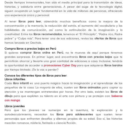
Desde tiempos inmemoriales, han sido el medio principal para la transmisión de ideas,
historias, y sabiduría entre generaciones. A pesar del auge de la tecnología digital,
siguen ocupando un lugar fundamental en la vida de millones de personas, ofreciendo
una experiencia única y personal.
Al tener
libros para leer
, obtendrás muchos beneficios como la mejora de la
concentración y la memoria, la reducción del estrés, el aumento del vocabulario y las
habilidades de comunicación, así como la estimulación de la imaginación y la
creatividad. Entre los
libros recomendados
, tenemos el “El Principito”, “Padre rico, Padre
pobre” y “Culpa mía”. Para tener una de sus ediciones, revisa las
ofertas de libros
que
hemos lanzado en Oechsle.
Compra libros a precios bajos en Perú
Si quieres
comprar libros online en Perú
, no te muevas de aquí porque tenemos
grandes sorpresas. En primer lugar, acá encontrarás
libros con precios bajos
que te
permitirán ahorrar y llevarte una gran cantidad de ediciones a casa. Inclusive, tendrás
la oportunidad de acceder a
promociones Cyber Day
para que adquieras
libros baratos
por tiempo limitado. ¿Te lo vas a perder?
Conoce los diferentes tipos de libros para leer
Libros infantiles
Cada
libro infantil
es una puerta mágica hacia la imaginación y el aprendizaje de los
pequeños de la casa. La mayoría de ellos, suelen ser
libros animados
para captar su
atención y se mantengan entretenidos por horas. Por otro lado, existen los
libros de
dibujo
para que exploten su talento en el arte con pintura y se protejan con
baberos
con manga
.
Libros juveniles
Para que los jóvenes se sumerjan en la aventura, la exploración y la
autodescubrimiento, necesitan los
libros para adolescentes
que suelen tener
personajes que enfrentan desafíos y dilemas propios de su edad. Eso sí, las historias
mezclan romance, misterio, fantasía o ciencia ficción.