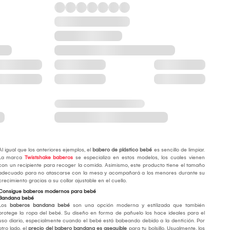
Al igual que los anteriores ejemplos, el
babero de plástico bebé
es sencillo de limpiar.
La marca
Twistshake baberos
se especializa en estos modelos, los cuales vienen
con un recipiente para recoger la comida. Asimismo, este producto tiene el tamaño
adecuado para no atascarse con la mesa y acompañará a los menores durante su
crecimiento gracias a su collar ajustable en el cuello.
Consigue baberos modernos para bebé
Bandana bebé
Los
baberos bandana bebé
son una opción moderna y estilizada que también
protege la ropa del bebé. Su diseño en forma de pañuelo los hace ideales para el
uso diario, especialmente cuando el bebé está babeando debido a la dentición. Por
otro lado, el
precio del babero bandana es asequible
para tu bolsillo. Usualmente, los