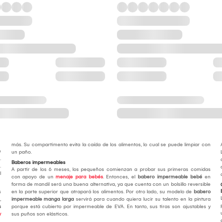
más. Su compartimento evita la caída de los alimentos, lo cual se puede limpiar con
e
un paño.
.
Baberos impermeables
.
A partir de los 6 meses, los pequeños comienzan a probar sus primeras comidas
l
con apoyo de un
menaje para bebés
. Entonces, el
babero impermeable bebé
en
forma de mandil será una buena alternativa, ya que cuenta con un bolsillo reversible
s
en la parte superior que atrapará los alimentos. Por otro lado, su modelo de
babero
,
impermeable manga larga
servirá para cuando quiera lucir su talento en la pintura
s
porque está cubierto por impermeable de EVA. En tanto, sus tiras son ajustables y
y
sus puños son elásticos.