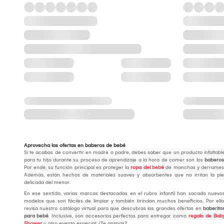
Aprovecha las ofertas en baberos de bebé
Si te acabas de convertir en madre o padre, debes saber que un producto infaltabl
para tu hijo durante su proceso de aprendizaje a la hora de comer son los
baberos
Por ende, su función principal es proteger la
ropa del bebé
de manchas y derrames
Además, están hechos de materiales suaves y absorbentes que no irritan la pie
delicada del menor.
En ese sentido, varias marcas destacadas en el rubro infantil han sacado nuevo
modelos que son fáciles de limpiar y también brindan muchos beneficios. Por ello
revisa nuestro catálogo virtual para que descubras las grandes ofertas en
baberito
para bebé
. Inclusive, son accesorios perfectos para entregar como
regalo de Bab
Shower
u otro evento especial. ¿Te animas?