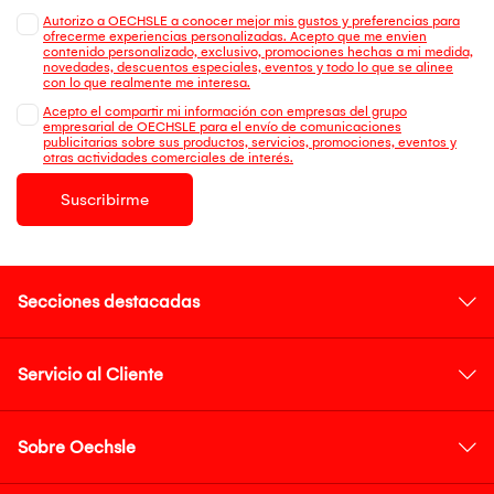
Autorizo a OECHSLE a conocer mejor mis gustos y preferencias para
ofrecerme experiencias personalizadas. Acepto que me envien
contenido personalizado, exclusivo, promociones hechas a mi medida,
novedades, descuentos especiales, eventos y todo lo que se alinee
con lo que realmente me interesa.
Acepto el compartir mi información con empresas del grupo
empresarial de OECHSLE para el envío de comunicaciones
publicitarias sobre sus productos, servicios, promociones, eventos y
otras actividades comerciales de interés.
Suscribirme
Secciones destacadas
Servicio al Cliente
Sobre Oechsle