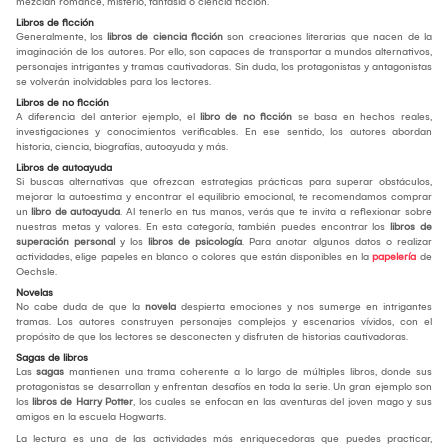
mezclan romance, misterio, fantasía o ciencia ficción.
Libros de ficción
Generalmente, los
libros de ciencia ficción
son creaciones literarias que nacen de la
imaginación de los autores. Por ello, son capaces de transportar a mundos alternativos,
personajes intrigantes y tramas cautivadoras. Sin duda, los protagonistas y antagonistas
se volverán inolvidables para los lectores.
Libros de no ficción
A diferencia del anterior ejemplo, el
libro de no ficción
se basa en hechos reales,
investigaciones y conocimientos verificables. En ese sentido, los autores abordan
historia, ciencia, biografías, autoayuda y más.
Libros de autoayuda
Si buscas alternativas que ofrezcan estrategias prácticas para superar obstáculos,
mejorar la autoestima y encontrar el equilibrio emocional, te recomendamos comprar
un
libro de autoayuda
. Al tenerlo en tus manos, verás que te invita a reflexionar sobre
nuestras metas y valores. En esta categoría, también puedes encontrar los
libros de
superación personal
y los
libros de psicología
. Para anotar algunos datos o realizar
actividades, elige papeles en blanco o colores que están disponibles en la
papelería
de
Oechsle.
Novelas
No cabe duda de que la
novela
despierta emociones y nos sumerge en intrigantes
tramas. Los autores construyen personajes complejos y escenarios vívidos, con el
propósito de que los lectores se desconecten y disfruten de historias cautivadoras.
Sagas de libros
Las
sagas
mantienen una trama coherente a lo largo de múltiples libros, donde sus
protagonistas se desarrollan y enfrentan desafíos en toda la serie. Un gran ejemplo son
los
libros de Harry Potter
, los cuales se enfocan en las aventuras del joven mago y sus
amigos en la escuela Hogwarts.
La lectura es una de las actividades más enriquecedoras que puedes practicar,