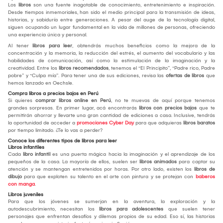
Los
libros
son una fuente inagotable de conocimiento, entretenimiento e inspiración.
Desde tiempos inmemoriales, han sido el medio principal para la transmisión de ideas,
historias, y sabiduría entre generaciones. A pesar del auge de la tecnología digital,
siguen ocupando un lugar fundamental en la vida de millones de personas, ofreciendo
una experiencia única y personal.
Al tener
libros para leer
, obtendrás muchos beneficios como la mejora de la
concentración y la memoria, la reducción del estrés, el aumento del vocabulario y las
habilidades de comunicación, así como la estimulación de la imaginación y la
creatividad. Entre los
libros recomendados
, tenemos el “El Principito”, “Padre rico, Padre
pobre” y “Culpa mía”. Para tener una de sus ediciones, revisa las
ofertas de libros
que
hemos lanzado en Oechsle.
Compra libros a precios bajos en Perú
Si quieres
comprar libros online en Perú
, no te muevas de aquí porque tenemos
grandes sorpresas. En primer lugar, acá encontrarás
libros con precios bajos
que te
permitirán ahorrar y llevarte una gran cantidad de ediciones a casa. Inclusive, tendrás
la oportunidad de acceder a
promociones Cyber Day
para que adquieras
libros baratos
por tiempo limitado. ¿Te lo vas a perder?
Conoce los diferentes tipos de libros para leer
Libros infantiles
Cada
libro infantil
es una puerta mágica hacia la imaginación y el aprendizaje de los
pequeños de la casa. La mayoría de ellos, suelen ser
libros animados
para captar su
atención y se mantengan entretenidos por horas. Por otro lado, existen los
libros de
dibujo
para que exploten su talento en el arte con pintura y se protejan con
baberos
con manga
.
Libros juveniles
Para que los jóvenes se sumerjan en la aventura, la exploración y la
autodescubrimiento, necesitan los
libros para adolescentes
que suelen tener
personajes que enfrentan desafíos y dilemas propios de su edad. Eso sí, las historias