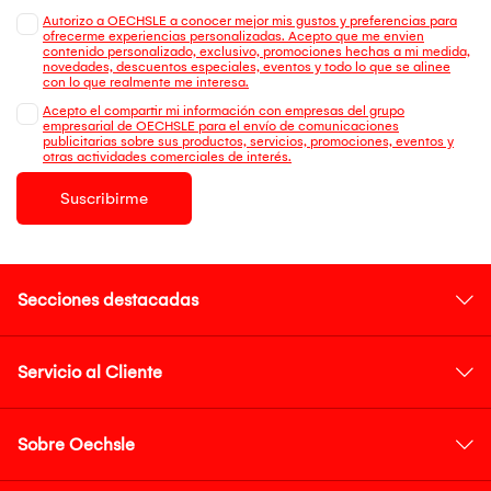
Autorizo a OECHSLE a conocer mejor mis gustos y preferencias para
ofrecerme experiencias personalizadas. Acepto que me envien
contenido personalizado, exclusivo, promociones hechas a mi medida,
novedades, descuentos especiales, eventos y todo lo que se alinee
con lo que realmente me interesa.
Acepto el compartir mi información con empresas del grupo
empresarial de OECHSLE para el envío de comunicaciones
publicitarias sobre sus productos, servicios, promociones, eventos y
otras actividades comerciales de interés.
Suscribirme
Secciones destacadas
Servicio al Cliente
Sobre Oechsle