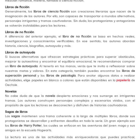
mezclan romance, misterio, fantasía o ciencia ficción.
Libros de ficción
Generalmente, los
libros de ciencia ficción
son creaciones literarias que nacen de la
imaginación de los autores. Por ello, son capaces de transportar a mundos alternativos,
personajes intrigantes y tramas cautivadoras. Sin duda, los protagonistas y antagonistas
se volverán inolvidables para los lectores.
Libros de no ficción
A diferencia del anterior ejemplo, el
libro de no ficción
se basa en hechos reales,
investigaciones y conocimientos verificables. En ese sentido, los autores abordan
historia, ciencia, biografías, autoayuda y más.
Libros de autoayuda
Si buscas alternativas que ofrezcan estrategias prácticas para superar obstáculos,
mejorar la autoestima y encontrar el equilibrio emocional, te recomendamos comprar
un
libro de autoayuda
. Al tenerlo en tus manos, verás que te invita a reflexionar sobre
nuestras metas y valores. En esta categoría, también puedes encontrar los
libros de
superación personal
y los
libros de psicología
. Para anotar algunos datos o realizar
actividades, elige papeles en blanco o colores que están disponibles en la
papelería
de
Oechsle.
Novelas
No cabe duda de que la
novela
despierta emociones y nos sumerge en intrigantes
tramas. Los autores construyen personajes complejos y escenarios vívidos, con el
propósito de que los lectores se desconecten y disfruten de historias cautivadoras.
Sagas de libros
Las
sagas
mantienen una trama coherente a lo largo de múltiples libros, donde sus
protagonistas se desarrollan y enfrentan desafíos en toda la serie. Un gran ejemplo son
los
libros de Harry Potter
, los cuales se enfocan en las aventuras del joven mago y sus
amigos en la escuela Hogwarts.
La lectura es una de las actividades más enriquecedoras que puedes practicar,