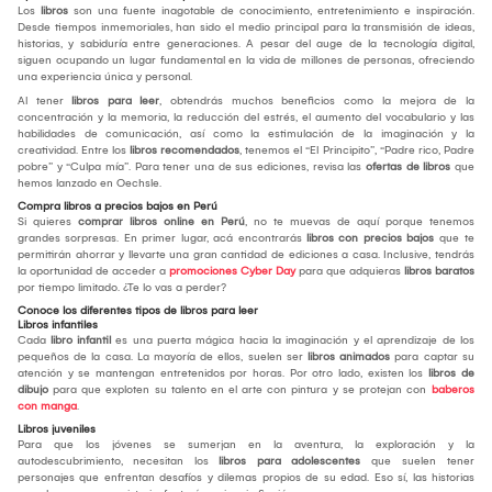
Los
libros
son una fuente inagotable de conocimiento, entretenimiento e inspiración.
Desde tiempos inmemoriales, han sido el medio principal para la transmisión de ideas,
historias, y sabiduría entre generaciones. A pesar del auge de la tecnología digital,
siguen ocupando un lugar fundamental en la vida de millones de personas, ofreciendo
una experiencia única y personal.
Al tener
libros para leer
, obtendrás muchos beneficios como la mejora de la
concentración y la memoria, la reducción del estrés, el aumento del vocabulario y las
habilidades de comunicación, así como la estimulación de la imaginación y la
creatividad. Entre los
libros recomendados
, tenemos el “El Principito”, “Padre rico, Padre
pobre” y “Culpa mía”. Para tener una de sus ediciones, revisa las
ofertas de libros
que
hemos lanzado en Oechsle.
Compra libros a precios bajos en Perú
Si quieres
comprar libros online en Perú
, no te muevas de aquí porque tenemos
grandes sorpresas. En primer lugar, acá encontrarás
libros con precios bajos
que te
permitirán ahorrar y llevarte una gran cantidad de ediciones a casa. Inclusive, tendrás
la oportunidad de acceder a
promociones Cyber Day
para que adquieras
libros baratos
por tiempo limitado. ¿Te lo vas a perder?
Conoce los diferentes tipos de libros para leer
Libros infantiles
Cada
libro infantil
es una puerta mágica hacia la imaginación y el aprendizaje de los
pequeños de la casa. La mayoría de ellos, suelen ser
libros animados
para captar su
atención y se mantengan entretenidos por horas. Por otro lado, existen los
libros de
dibujo
para que exploten su talento en el arte con pintura y se protejan con
baberos
con manga
.
Libros juveniles
Para que los jóvenes se sumerjan en la aventura, la exploración y la
autodescubrimiento, necesitan los
libros para adolescentes
que suelen tener
personajes que enfrentan desafíos y dilemas propios de su edad. Eso sí, las historias